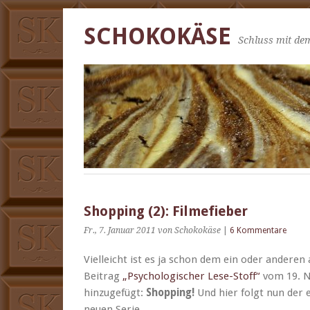
SCHOKOKÄSE
Schluss mit dem
Shopping (2): Filmefieber
Fr., 7. Januar 2011
von Schokokäse
|
6 Kommentare
Vielle­icht ist es ja schon dem ein oder anderen a
Beitrag
„Psy­chol­o­gis­ch­er Lese-Stoff“
vom 19. No
hinzuge­fügt:
Shop­ping!
Und hier fol­gt nun der 
neuen Serie.