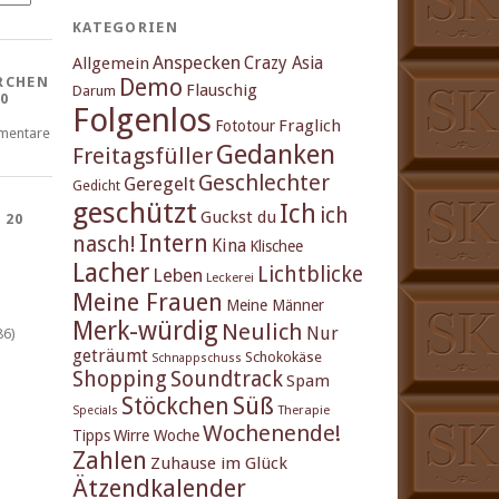
KATEGORIEN
Anspecken
Crazy Asia
Allgemein
Demo
RCHEN
Flauschig
Darum
0
Folgenlos
Fraglich
Fototour
mentare
Gedanken
Freitagsfüller
Geschlechter
Geregelt
Gedicht
geschützt
Ich
ich
Guckst du
 20
Intern
nasch!
Kina
Klischee
Lacher
Lichtblicke
Leben
Leckerei
Meine Frauen
Meine Männer
Merk-würdig
Neulich
Nur
86)
geträumt
Schokokäse
Schnappschuss
Shopping
Soundtrack
Spam
Stöckchen
Süß
Therapie
Specials
Wochenende!
Tipps
Wirre Woche
Zahlen
Zuhause im Glück
Ätzendkalender