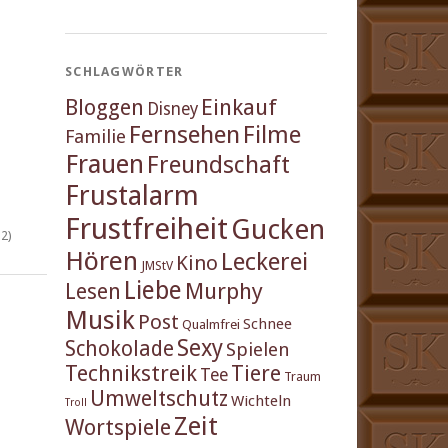
SCHLAGWÖRTER
Einkauf
Bloggen
Disney
Fernsehen
Filme
Familie
Frauen
Freundschaft
Frustalarm
Frustfreiheit
Gucken
2)
Hören
Leckerei
Kino
JMStV
Liebe
Murphy
Lesen
Musik
Post
Schnee
Qualmfrei
Sexy
Schokolade
Spielen
Technikstreik
Tiere
Tee
Traum
Umweltschutz
Wichteln
Troll
Zeit
Wortspiele