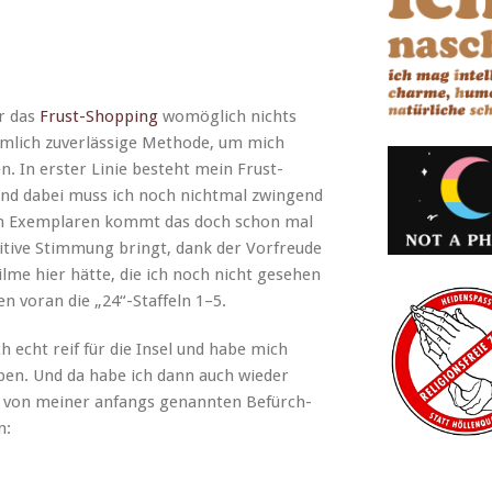
ir das
Frust-Shop­ping
wom­öglich nichts
­lich zuver­läs­sige Meth­ode, um mich
n. In erster Lin­ie beste­ht mein Frust-
d dabei muss ich noch nicht­mal zwin­gend
ren Exem­plaren kommt das doch schon mal
i­tive Stim­mung bringt, dank der Vor­freude
lme hier hätte, die ich noch nicht gese­hen
n voran die „24“-Staffeln 1–5.
ch echt reif für die Insel und habe mich
ben. Und da habe ich dann auch wieder
 von mein­er anfangs genan­nten Befürch­
n: