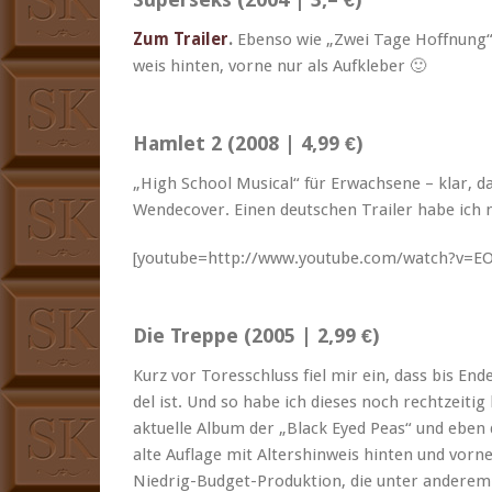
Zum Trail­er
.
Eben­so wie „Zwei Tage Hoff­nung“ 
weis hin­ten, vorne nur als Aufkleber 🙂
Hamlet 2 (2008 | 4,99 €)
„High School Musi­cal“ für Erwach­sene – klar, d
Wen­de­cov­er. Einen deutschen Trail­er habe ich
[youtube=http://www.youtube.com/watch?v=
Die Treppe (2005 | 2,99 €)
Kurz vor Toress­chluss fiel mir ein, dass bis En
del ist. Und so habe ich dieses noch rechtzeit­i
aktuelle Album der „Black Eyed Peas“ und eben 
alte Auflage mit Alter­sh­in­weis hin­ten und vorn
Niedrig-Bud­get-Pro­duk­tion, die unter anderem 