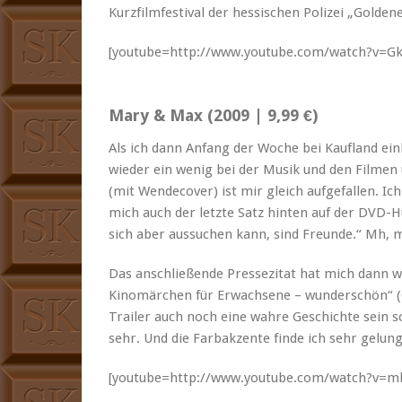
Kurz­film­fes­ti­val der hes­sis­chen Polizei „Gold­
[youtube=http://www.youtube.com/watch?v=G
Mary & Max (2009 | 9,99 €)
Als ich dann Anfang der Woche bei Kau­fland ein
wieder ein wenig bei der Musik und den Fil­men
(mit Wen­de­cov­er) ist mir gle­ich aufge­fall­en. 
mich auch der let­zte Satz hin­ten auf der DVD-
sich aber aus­suchen kann, sind Fre­unde.“ Mh
Das anschließende Pressez­i­tat hat mich dann wi
Kinomärchen für Erwach­sene – wun­der­schön“ (
Trail­er auch noch eine wahre Geschichte sein so
sehr. Und die Far­bakzente finde ich sehr gelun
[youtube=http://www.youtube.com/watch?v=m