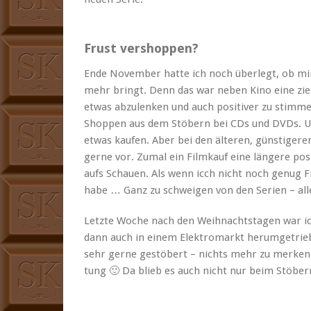
Frust vershoppen?
Ende Novem­ber hat­te ich noch über­legt, ob m
mehr bringt. Denn das war neben Kino eine ziem
etwas abzu­lenken und auch pos­i­tiv­er zu stim­me
Shop­pen aus dem Stöbern bei CDs und DVDs. Un
etwas kaufen. Aber bei den älteren, gün­stige
gerne vor. Zumal ein Filmkauf eine län­gere pos­
aufs Schauen. Als wenn icch nicht noch genug Fi
habe … Ganz zu schweigen von den Serien – alle
Let­zte Woche nach den Wei­h­nacht­sta­gen war i
dann auch in einem Elek­tro­markt herumgetrie
sehr gerne gestöbert – nichts mehr zu merken
tung 🙂 Da blieb es auch nicht nur beim Stöber