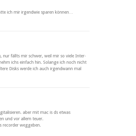
ätte ich mir irgend­wie sparen können…
ur fällts mir schw­er, weil mir so viele Inter­
 nehm ichs ein­fach hin. Solange ich noch nicht
tere Disks werde ich auch irgend­wann mal
i­tal­isieren. aber mit mac is ds etwas
en und vor allem teuer.
hs recorder weggeben.