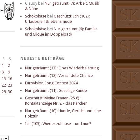
Claudy
bei
Nur geträumt (7): Arbeit, Musik
& Nähe
Schokokäse
bei
Geschützt: Ich (102):
Urlaubsreif & lebensmüde
Schokokäse
bei
Nur geträumt (6): Familie
und Clique im Doppelpack
NEUESTE BEITRÄGE
S
S
1
2
Nur geträumt (13): Opas Wiederbelebung
8
9
Nur geträumt (12): Versandete Chance
15
16
Eurovision Song Contest 2024
22
23
Nur geträumt (11): Gesellige Runde
29
30
Geschützt: Meine Frauen (25.6):
Kontaktanzeige Nr. 2 – das Pärchen
Nur geträumt (10): Hunde, Gericht und eine
Holztür
Ich (105): Wieder zuhause – und nun?