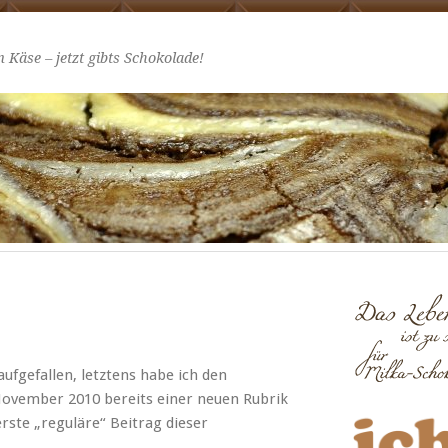
 Käse – jetzt gibts Schokolade!
ufge­fall­en, let­ztens habe ich den
vem­ber 2010 bere­its ein­er neuen Rubrik
erste „reg­uläre“ Beitrag dieser