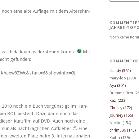
noch eine alte Auflage mit dem Alter­sh­in­
KOMMENTIE
JAHRES-TOP2
Noch keine Kom
ass ich da kaum wider­ste­hen kon­nte
Mit
 nicht gefunden:
KOMMENTOP
claudy (561)
EOKhaew8ZWc&start=6&showinfo=0]
mary-loo (390)
Aya (301)
BrummelBrot (2
Kazi (222)
de 2010 noch ein Buch vergün­stigt im Han­
Chrissy (172)
g bei BOL bestellt. Dazu dann noch das
Journey (166)
dieser Kurz­film auf DVD. Auch noch eine
Noriko (154)
e nur als nachträglichen Aufk­le­ber 🙂 Eine
chrimu86 (143)
den zweit­en Platz beim 3. inter­na­tionalen
Koibri (139)