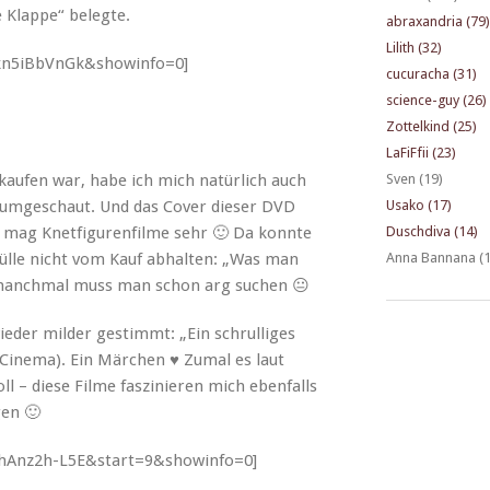
ene Klappe“ belegte.
abraxandria (79)
Lilith (32)
kn5iBbVnGk&showinfo=0]
cucuracha (31)
science-guy (26)
Zottelkind (25)
LaFiFfii (23)
kaufen war, habe ich mich natür­lich auch
Sven (19)
 umgeschaut. Und das Cov­er dieser DVD
Usako (17)
Ich mag Knet­fig­uren­filme sehr 🙂 Da kon­nte
Duschdiva (14)
Hülle nicht vom Kauf abhal­ten: „Was man
Anna Bannana (1
, manch­mal muss man schon arg suchen 😐
eder milder ges­timmt: „Ein schrul­liges
Cin­e­ma). Ein Märchen ♥ Zumal es laut
ll – diese Filme faszinieren mich eben­falls
gen 🙂
hAnz2h-L5E&start=9&showinfo=0]