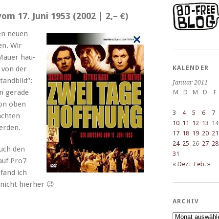
m 17. Juni 1953 (2002 | 2,– €)
den neuen
en. Wir
 Mauer häu­
KALENDER
 von der
tandbild“:
Januar 2011
n ger­ade
M
D
M
D
F
von oben
3
4
5
6
7
acht­en
10
11
12
13
14
werden.
17
18
19
20
21
24
25
26
27
28
auch den
31
uf Pro7
« Dez.
Feb. »
fand ich
 nicht hierher 😉
ARCHIV
Archiv