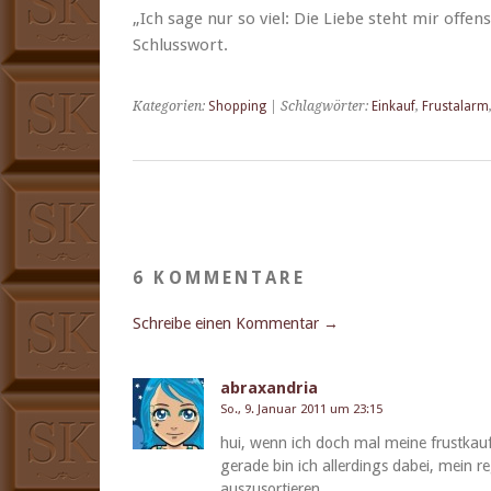
„Ich sage nur so viel: Die Liebe ste­ht mir offen­
Schlusswort.
Kategorien:
Shopping
| Schlagwörter:
Einkauf
,
Frustalarm
6 KOMMENTARE
Schreibe einen Kommentar →
abraxandria
So., 9. Januar 2011 um 23:15
hui, wenn ich doch mal meine frustkauf­
ger­ade bin ich allerd­ings dabei, mein r
auszusortieren.