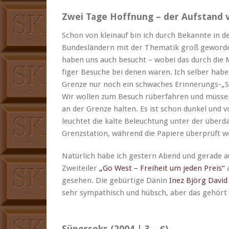
Zwei Tage Hoffnung – der Aufstand vo
Schon von klein­auf bin ich durch Bekan­nte in 
Bun­deslän­dern mit der The­matik groß gewor­d
haben uns auch besucht – wobei das durch die
figer Besuche bei denen waren. Ich sel­ber habe
Gren­ze nur noch ein schwach­es Erinnerungs-„S
Wir wollen zum Besuch rüber­fahren und müsse
an der Gren­ze hal­ten. Es ist schon dunkel und 
leuchtet die kalte Beleuch­tung unter der über­d
Gren­zs­ta­tion, während die Papiere über­prüft 
Natür­lich habe ich gestern Abend und ger­ade 
Zweit­eil­er
„Go West – Frei­heit um jeden Preis“
a
gese­hen. Die gebür­tige Dänin
Inez Björg David
sehr sym­pa­thisch und hüb­sch, aber das gehört
Süperseks (2004 | 3,– €)