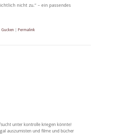
sichtlich nicht zu.“ – ein passendes
,
Gucken
|
Permalink
sucht unter kon­trolle kriegen könnte!
egal auszu­mis­ten und filme und büch­er