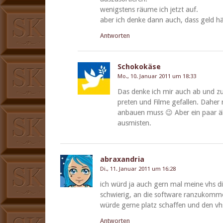
wenig­stens räume ich jet­zt auf.
aber ich denke dann auch, dass geld h
Antworten
Schokokäse
Mo., 10. Januar 2011 um 18:33
Das denke ich mir auch ab und zu, n
pre­ten und Filme gefall­en. Daher
anbauen muss 😉 Aber ein paar äl
ausmisten.
abraxandria
Di., 11. Januar 2011 um 16:28
ich würd ja auch gern mal meine vhs dig­
schwierig, an die soft­ware ranzukom­m
würde gerne platz schaf­fen und den v
Antworten