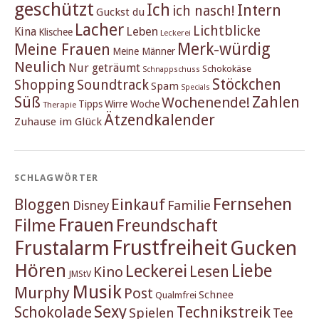
geschützt
Ich
Intern
ich nasch!
Guckst du
Lacher
Lichtblicke
Kina
Leben
Klischee
Leckerei
Merk-würdig
Meine Frauen
Meine Männer
Neulich
Nur geträumt
Schokokäse
Schnappschuss
Stöckchen
Shopping
Soundtrack
Spam
Specials
Süß
Zahlen
Wochenende!
Tipps
Wirre Woche
Therapie
Ätzendkalender
Zuhause im Glück
SCHLAGWÖRTER
Fernsehen
Einkauf
Bloggen
Familie
Disney
Frauen
Filme
Freundschaft
Frustfreiheit
Frustalarm
Gucken
Hören
Liebe
Leckerei
Lesen
Kino
JMStV
Musik
Murphy
Post
Schnee
Qualmfrei
Sexy
Schokolade
Technikstreik
Spielen
Tee