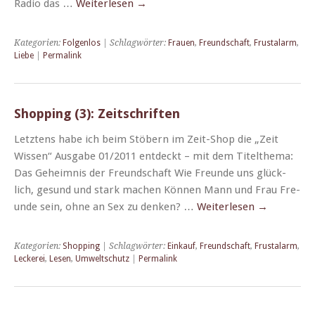
Radio das …
Weit­er­lesen
→
Kategorien:
Folgenlos
| Schlagwörter:
Frauen
,
Freundschaft
,
Frustalarm
,
Liebe
|
Permalink
Shopping (3): Zeitschriften
Let­ztens habe ich beim Stöbern im Zeit-Shop die „Zeit
Wis­sen“ Aus­gabe 01/2011 ent­deckt – mit dem Titelthe­ma:
Das Geheim­nis der Fre­und­schaft Wie Fre­unde uns glück­
lich, gesund und stark machen Kön­nen Mann und Frau Fre­
unde sein, ohne an Sex zu denken? …
Weit­er­lesen
→
Kategorien:
Shopping
| Schlagwörter:
Einkauf
,
Freundschaft
,
Frustalarm
,
Leckerei
,
Lesen
,
Umweltschutz
|
Permalink