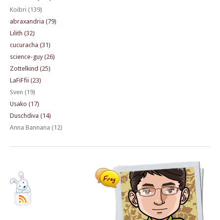
Koibri (139)
abraxandria (79)
Lilith (32)
cucuracha (31)
science-guy (26)
Zottelkind (25)
LaFiFfii (23)
Sven (19)
Usako (17)
Duschdiva (14)
Anna Bannana (12)