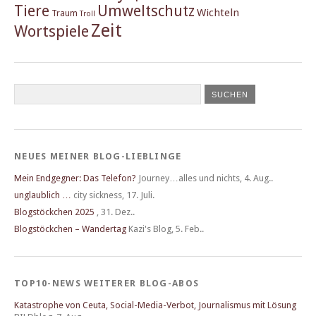
Tiere
Umweltschutz
Wichteln
Traum
Troll
Zeit
Wortspiele
NEUES MEINER BLOG-LIEBLINGE
Mein Endgegner: Das Telefon?
Journey…alles und nichts
,
4. Aug..
unglaublich …
city sickness
,
17. Juli.
Blogstöckchen 2025
,
31. Dez..
Blogstöckchen – Wandertag
Kazi's Blog
,
5. Feb..
TOP10-NEWS WEITERER BLOG-ABOS
Katastrophe von Ceuta, Social-Media-Verbot, Journalismus mit Lösung