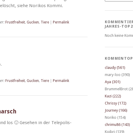
elöscht, siehe Norikos Kommi.
KOMMENTIE
er:
Frustfreiheit
,
Gucken
,
Tiere
|
Permalink
JAHRES-TOP2
Noch keine Kom
KOMMENTOP
.
claudy (561)
mary-loo (390)
er:
Frustfreiheit
,
Gucken
,
Tiere
|
Permalink
Aya (301)
BrummelBrot (2
Kazi (222)
Chrissy (172)
marsch
Journey (166)
Noriko (154)
und los 🙂 Gese­hen in der Telepolis-
chrimu86 (143)
Koibri (139)