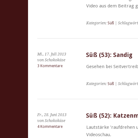
Video aus dem Beitrag g
Kategorien:
Süß
| Schlagwört
Süß (53): Sandig
Mi., 17. Juli 2013
von Schokokäse
3 Kommentare
Gese­hen bei Seitvertreib
Kategorien:
Süß
| Schlagwört
Süß (52): Katzen
Fr., 28. Juni 2013
von Schokokäse
4 Kommentare
Laut­stärke ’rauf­drehen 
Videoschau.