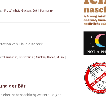
er:
Frustfreiheit
,
Gucken
,
Zeit
|
Permalink
­ta­tion von Clau­dia Koreck.
er:
Fernsehen
,
Frustfreiheit
,
Gucken
,
Hören
,
Musik
|
und der Bär
ber eher neben­säch­lich] Weit­ere Folgen