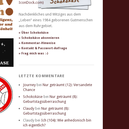
Nachdenkliches und Witziges aus dem
„Leben“ eines 1984 geborenen Gutmenschen
aus dem Ruhrgebiet.
» Über Schokokäse
» Schokokäse abonnieren
» Kommentar-Hinweise
» Kontakt & Passwort-Anfrage
» Frag mich was :-)
LETZTE KOMMENTARE
Journey
bei
Nur geträumt (12): Versandete
Chance
Schokokäse
bei
Nur geträumt (8):
Geburtstagsüberraschung
Claudy
bei
Nur geträumt (8):
Geburtstagsüberraschung
Claudy
bei
Ich (104): Wie anhedonisch bin
ich eigentlich?