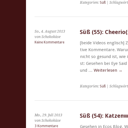
Kategorien:
Süß
| Schlagwört
Süß (55): Cheerio(
So., 4. August 2013
von Schokokäse
Keine Kommentare
[bei­de Videos englisch] 
tive Kom­mentare. Warum?
nicht so gesund ist, wie 
st: Gese­hen bei Eye Sai
und …
Weit­er­lesen
→
Kategorien:
Süß
| Schlagwört
Süß (54): Katzen
Mo., 29. Juli 2013
von Schokokäse
3 Kommentare
Gese­hen in Ecos Blog. 