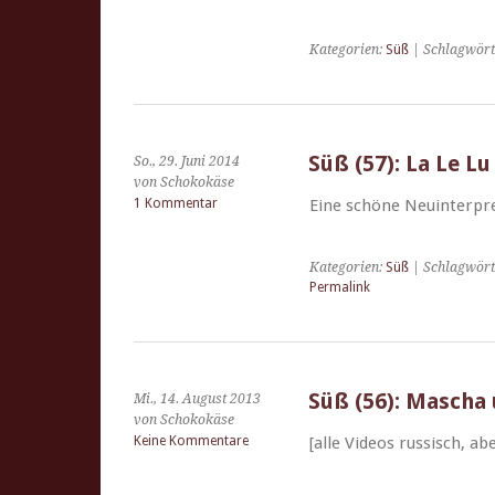
Kategorien:
Süß
| Schlagwört
Süß (57): La Le Lu
So., 29. Juni 2014
von Schokokäse
1 Kommentar
Eine schöne Neuin­ter­pre
Kategorien:
Süß
| Schlagwört
Permalink
Süß (56): Mascha 
Mi., 14. August 2013
von Schokokäse
Keine Kommentare
[alle Videos rus­sisch, a