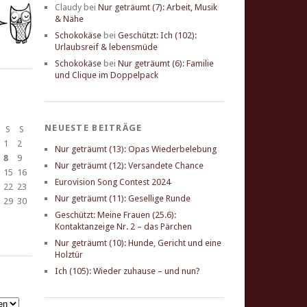
Claudy
bei
Nur geträumt (7): Arbeit, Musik
& Nähe
Schokokäse
bei
Geschützt: Ich (102):
Urlaubsreif & lebensmüde
Schokokäse
bei
Nur geträumt (6): Familie
und Clique im Doppelpack
NEUESTE BEITRÄGE
S
S
1
2
Nur geträumt (13): Opas Wiederbelebung
8
9
Nur geträumt (12): Versandete Chance
15
16
Eurovision Song Contest 2024
22
23
Nur geträumt (11): Gesellige Runde
29
30
Geschützt: Meine Frauen (25.6):
Kontaktanzeige Nr. 2 – das Pärchen
Nur geträumt (10): Hunde, Gericht und eine
Holztür
Ich (105): Wieder zuhause – und nun?