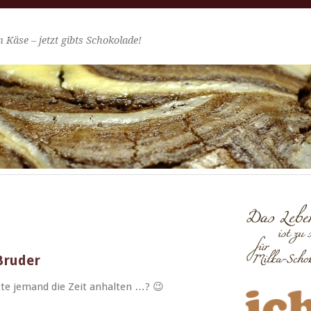
 Käse – jetzt gibts Schokolade!
 Bruder
tte jemand die Zeit anhal­ten …? 😉