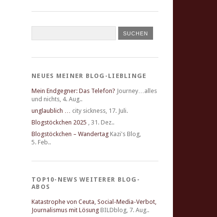
NEUES MEINER BLOG-LIEBLINGE
Mein Endgegner: Das Telefon?
Journey…alles
und nichts
,
4. Aug..
unglaublich …
city sickness
,
17. Juli.
Blogstöckchen 2025
,
31. Dez..
Blogstöckchen – Wandertag
Kazi's Blog
,
5. Feb..
TOP10-NEWS WEITERER BLOG-
ABOS
Katastrophe von Ceuta, Social-Media-Verbot,
Journalismus mit Lösung
BILDblog
,
7. Aug..