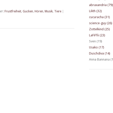
abraxandria (79)
Lilith (32)
er:
Frustfreiheit
,
Gucken
,
Hören
,
Musik
,
Tiere
|
cucuracha (31)
science-guy (26)
Zottelkind (25)
LaFiFfii (23)
Sven (19)
Usako (17)
Duschdiva (14)
Anna Bannana (1