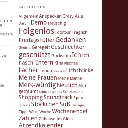
KATEGORIEN
Anspecken
Crazy Asia
Allgemein
Demo
RCHEN
Flauschig
Darum
0
Folgenlos
Fraglich
Fototour
mentare
Gedanken
Freitagsfüller
Geschlechter
Geregelt
Gedicht
geschützt
Ich
ich
Guckst du
 20
Intern
nasch!
Kina
Klischee
Lacher
Lichtblicke
Leben
Leckerei
Meine Frauen
Meine Männer
Merk-würdig
Neulich
Nur
86)
geträumt
Schokokäse
Schnappschuss
Shopping
Soundtrack
Spam
Stöckchen
Süß
Therapie
Specials
Wochenende!
Tipps
Wirre Woche
Zahlen
Zuhause im Glück
Ätzendkalender