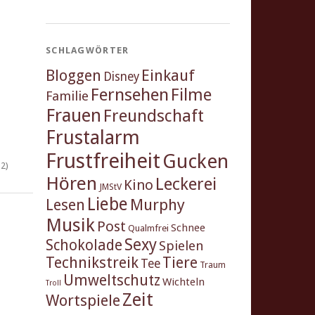
SCHLAGWÖRTER
Einkauf
Bloggen
Disney
Fernsehen
Filme
Familie
Frauen
Freundschaft
Frustalarm
Frustfreiheit
Gucken
2)
Hören
Leckerei
Kino
JMStV
Liebe
Murphy
Lesen
Musik
Post
Schnee
Qualmfrei
Sexy
Schokolade
Spielen
Technikstreik
Tiere
Tee
Traum
Umweltschutz
Wichteln
Troll
Zeit
Wortspiele