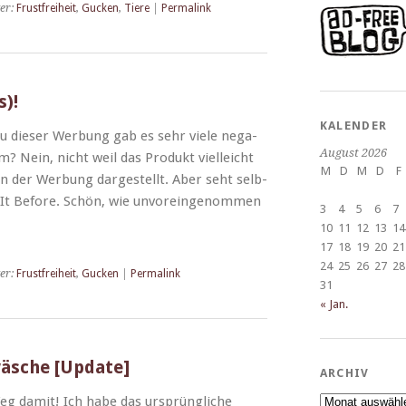
er:
Frustfreiheit
,
Gucken
,
Tiere
|
Permalink
s)!
KALENDER
Zu dieser Wer­bung gab es sehr viele neg­a­
August 2026
 Nein, nicht weil das Pro­dukt vielle­icht
M
D
M
D
F
in der Wer­bung dargestellt. Aber seht selb­
d It Before. Schön, wie unvor­ein­genom­men
3
4
5
6
7
10
11
12
13
14
17
18
19
20
21
24
25
26
27
28
er:
Frustfreiheit
,
Gucken
|
Permalink
31
« Jan.
wäsche [Update]
ARCHIV
Archiv
Weg damit! Ich habe das ursprüngliche