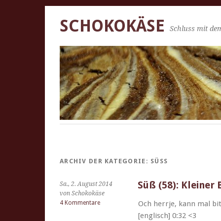
SCHOKOKÄSE
Schluss mit dem
ARCHIV DER KATEGORIE:
SÜSS
Süß (58): Kleiner
Sa., 2. August 2014
von Schokokäse
4 Kommentare
Och her­rje, kann mal bi
[englisch] 0:32 <3