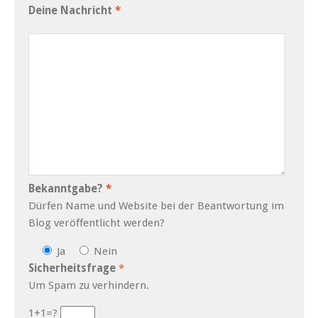
Deine Nachricht
*
Bekan­nt­gabe?
*
Dür­fen Name und Web­site bei der Beant­wor­tung im
Blog veröf­fentlicht werden?
Ja
Nein
Sicher­heits­frage
*
Um Spam zu verhindern.
1+1=?