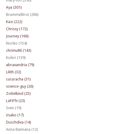
mary-loo (390)
Aya (301)
BrummelBrot (286)
Kazi (222)
Chrissy (172)
Journey (166)
Noriko (154)
chrimu86 (143)
Koibri (139)
abraxandria (79)
Lilith (32)
cucuracha (31)
science-guy (26)
Zottelkind (25)
LaFiFfii (23)
Sven (19)
Usako (17)
Duschdiva (14)
Anna Bannana (12)