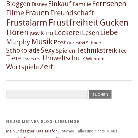
Fernsehen
Einkauf
Bloggen
Familie
Disney
Frauen
Filme
Freundschaft
Frustfreiheit
Frustalarm
Gucken
Hören
Liebe
Leckerei
Lesen
Kino
JMStV
Musik
Murphy
Post
Schnee
Qualmfrei
Sexy
Schokolade
Technikstreik
Spielen
Tee
Tiere
Umweltschutz
Wichteln
Traum
Troll
Zeit
Wortspiele
NEUES MEINER BLOG-LIEBLINGE
Mein Endgegner: Das Telefon?
Journey…alles und nichts
,
4. Aug..