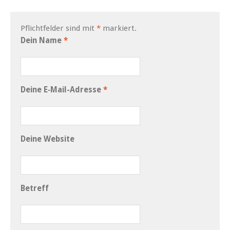
Pflicht­felder sind mit
*
markiert.
Dein Name
*
Deine E‑Mail-Adresse
*
Deine Web­site
Betr­e­ff