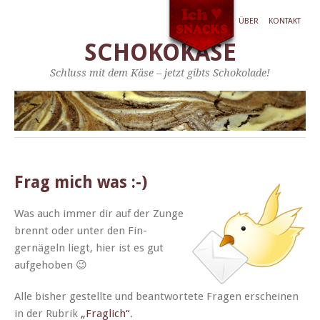
ÜBER
KONTAKT
SCHOKOKÄSE
Schluss mit dem Käse – jetzt gibts Schokolade!
Frag mich was :-)
Was auch immer dir auf der Zunge
bren­nt oder unter den Fin­
gernägeln liegt, hier ist es gut
aufgehoben 😉
Alle bish­er gestellte und beant­wortete Fra­gen erscheinen
in der Rubrik
„Fraglich“
.