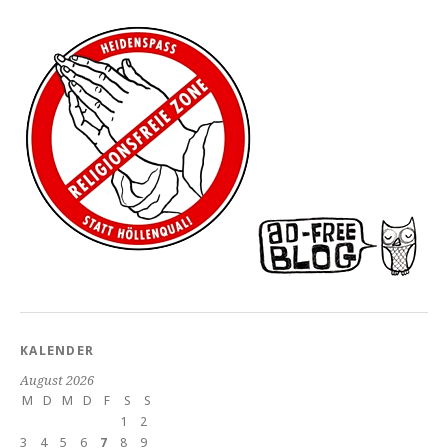
KALENDER
August 2026
M
D
M
D
F
S
S
1
2
3
4
5
6
7
8
9