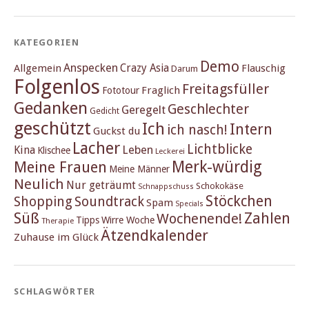
KATEGORIEN
Demo
Anspecken
Crazy Asia
Allgemein
Flauschig
Darum
Folgenlos
Freitagsfüller
Fraglich
Fototour
Gedanken
Geschlechter
Geregelt
Gedicht
geschützt
Ich
Intern
ich nasch!
Guckst du
Lacher
Lichtblicke
Kina
Leben
Klischee
Leckerei
Merk-würdig
Meine Frauen
Meine Männer
Neulich
Nur geträumt
Schokokäse
Schnappschuss
Stöckchen
Shopping
Soundtrack
Spam
Specials
Süß
Zahlen
Wochenende!
Tipps
Wirre Woche
Therapie
Ätzendkalender
Zuhause im Glück
SCHLAGWÖRTER