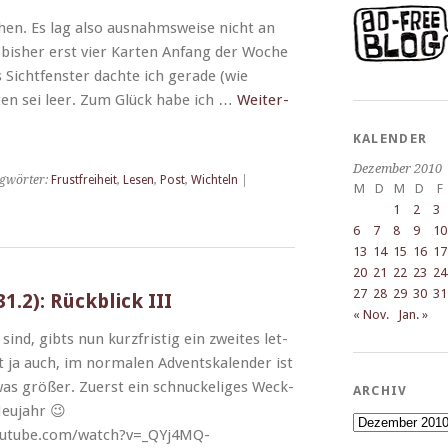
hen. Es lag also aus­nahm­sweise nicht an
bish­er erst vier Karten Anfang der Woche
Sicht­fen­ster dachte ich ger­ade (wie
ten sei leer. Zum Glück habe ich …
Weit­er­
KALENDER
Dezember 2010
gwörter:
Frustfreiheit
,
Lesen
,
Post
,
Wichteln
|
M
D
M
D
F
1
2
3
6
7
8
9
10
13
14
15
16
17
20
21
22
23
24
27
28
29
30
31
1.2): Rückblick III
« Nov.
Jan. »
sind, gibts nun kurzfristig ein zweites let­
 ja auch, im nor­malen Adventskalen­der ist
twas größer. Zuerst ein schnuck­e­liges Weck­
ARCHIV
eu­jahr 😉
Archiv
outube.com/watch?v=_QYj4MQ-