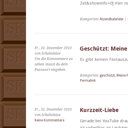
ZeI&showinfo=0] Hier 
Kategorien:
Ätzendkalender
| 
Geschützt: Meine 
Fr., 31. Dezember 2010
von Schokokäse
Um die Kommentare zu
Es gibt keinen Tex­tauszu
sehen, musst du dein
Passwort eingeben.
Kategorien:
geschützt
,
Meine 
Permalink
Kurzzeit-Liebe
Fr., 31. Dezember 2010
von Schokokäse
Keine Kommentare
Ger­ade bei YouTube drau
ist unheil­bar an Leukäm