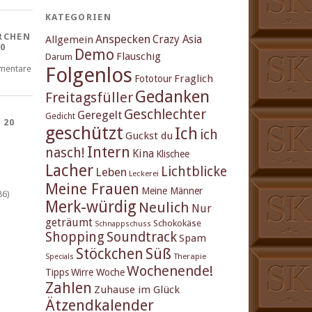
KATEGORIEN
RCHEN
Anspecken
Crazy Asia
Allgemein
0
Demo
Flauschig
Darum
Folgenlos
mentare
Fraglich
Fototour
Gedanken
Freitagsfüller
Geschlechter
Geregelt
Gedicht
 20
geschützt
Ich
ich
Guckst du
Intern
nasch!
Kina
Klischee
Lacher
Lichtblicke
Leben
Leckerei
Meine Frauen
Meine Männer
86)
Merk-würdig
Neulich
Nur
geträumt
Schokokäse
Schnappschuss
Shopping
Soundtrack
Spam
Stöckchen
Süß
Therapie
Specials
Wochenende!
Tipps
Wirre Woche
Zahlen
Zuhause im Glück
Ätzendkalender