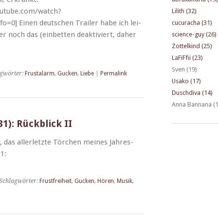
outube.com/watch?
Lilith (32)
0] Einen deutschen Trail­er habe ich lei­
cucuracha (31)
r noch das (ein­bet­ten deak­tiviert, daher
science-guy (26)
Zottelkind (25)
LaFiFfii (23)
Sven (19)
gwörter:
Frustalarm
,
Gucken
,
Liebe
|
Permalink
Usako (17)
Duschdiva (14)
Anna Bannana (1
1): Rückblick II
 das aller­let­zte Törchen meines Jahres-
1:
Schlagwörter:
Frustfreiheit
,
Gucken
,
Hören
,
Musik
,