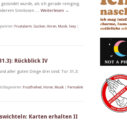
ezün­det wurde, als ich ger­ade reing­ing.
anderem Sinnlosen …
Weit­er­lesen
→
gwörter:
Frustalarm
,
Gucken
,
Hören
,
Musik
,
Sexy
|
1.3): Rückblick IV
nd aller guten Dinge drei sind: Tor 31.3:
Schlagwörter:
Frustfreiheit
,
Hören
,
Musik
|
Permalink
wichteln: Karten erhalten II