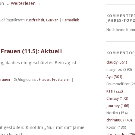
nun …
Weit­er­lesen
→
KOMMENTIE
Schlagwörter:
Frustfreiheit
,
Gucken
|
Permalink
JAHRES-TOP2
Noch keine Kom
Frauen (11.5): Aktuell
KOMMENTOP
g, da dies ein geschützter Beitrag ist.
claudy (561)
mary-loo (390)
Aya (301)
Frauen
| Schlagwörter:
Frauen
,
Frustalarm
|
BrummelBrot (2
Kazi (222)
Chrissy (172)
Journey (166)
Noriko (154)
chrimu86 (143)
f gestoßen: Kinofilm „Nur mit dir“ Jamie
Koibri (139)
ie erkrankt.
abraxandria (79)