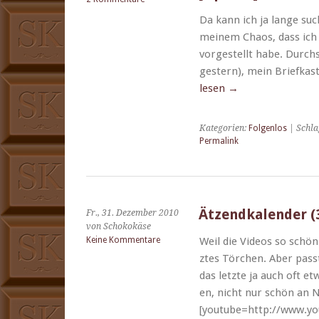
Da kann ich ja lange suc
meinem Chaos, dass ich 
vorgestellt habe. Durchs 
gestern), mein Briefkas­
lesen
→
Kategorien:
Folgenlos
| Schla
Permalink
Ätzendkalender (3
Fr., 31. Dezember 2010
von Schokokäse
Keine Kommentare
Weil die Videos so schön 
ztes Törchen. Aber passt
das let­zte ja auch oft e
en, nicht nur schön an N
[youtube=http://www.y