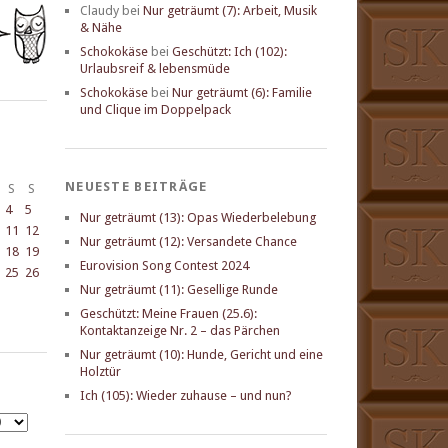
Claudy
bei
Nur geträumt (7): Arbeit, Musik
& Nähe
Schokokäse
bei
Geschützt: Ich (102):
Urlaubsreif & lebensmüde
Schokokäse
bei
Nur geträumt (6): Familie
und Clique im Doppelpack
NEUESTE BEITRÄGE
S
S
4
5
Nur geträumt (13): Opas Wiederbelebung
11
12
Nur geträumt (12): Versandete Chance
18
19
Eurovision Song Contest 2024
25
26
Nur geträumt (11): Gesellige Runde
Geschützt: Meine Frauen (25.6):
Kontaktanzeige Nr. 2 – das Pärchen
Nur geträumt (10): Hunde, Gericht und eine
Holztür
Ich (105): Wieder zuhause – und nun?