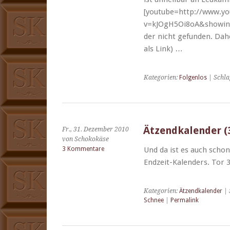
[youtube=http://www.y
v=kJOgH5Oi8oA&showinfo=
der nicht gefun­den. Dahe
als Link) …
Kategorien:
Folgenlos
| Schla
Ätzendkalender (3
Fr., 31. Dezember 2010
von Schokokäse
3 Kommentare
Und da ist es auch schon,
Endzeit-Kalen­ders. Tor 3
Kategorien:
Ätzendkalender
| 
Schnee
|
Permalink