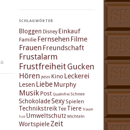
SCHLAGWÖRTER
Einkauf
Bloggen
Disney
Fernsehen
Filme
Familie
Frauen
Freundschaft
Frustalarm
2)
Frustfreiheit
Gucken
Hören
Leckerei
Kino
JMStV
Liebe
Murphy
Lesen
Musik
Post
Schnee
Qualmfrei
Sexy
Schokolade
Spielen
Technikstreik
Tiere
Tee
Traum
Umweltschutz
Wichteln
Troll
Zeit
Wortspiele