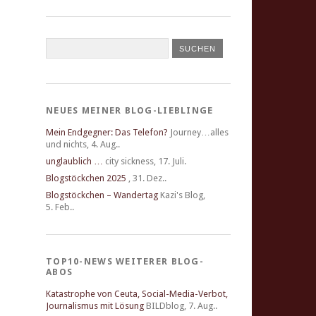
NEUES MEINER BLOG-LIEBLINGE
Mein Endgegner: Das Telefon?
Journey…alles
und nichts
,
4. Aug..
unglaublich …
city sickness
,
17. Juli.
Blogstöckchen 2025
,
31. Dez..
Blogstöckchen – Wandertag
Kazi's Blog
,
5. Feb..
TOP10-NEWS WEITERER BLOG-
ABOS
Katastrophe von Ceuta, Social-Media-Verbot,
Journalismus mit Lösung
BILDblog
,
7. Aug..