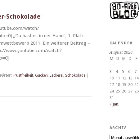
der-Schokolade
outube.com/watch?
0] „Du hast es in der Hand“, 1. Platz
wet­tbe­werb 2011. Ein weit­er­er Beitrag –
KALENDER
p://www.youtube.com/watch?
August 2026
o=0]
M
D
M
D
F
3
4
5
6
7
wörter:
Frustfreiheit
,
Gucken
,
Leckerei
,
Schokolade
|
10
11
12
13
14
17
18
19
20
21
24
25
26
27
28
31
« Jan.
ARCHIV
Archiv