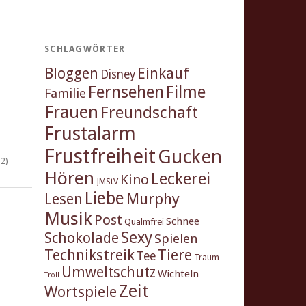
SCHLAGWÖRTER
Einkauf
Bloggen
Disney
Fernsehen
Filme
Familie
Frauen
Freundschaft
Frustalarm
Frustfreiheit
Gucken
2)
Hören
Leckerei
Kino
JMStV
Liebe
Murphy
Lesen
Musik
Post
Schnee
Qualmfrei
Sexy
Schokolade
Spielen
Technikstreik
Tiere
Tee
Traum
Umweltschutz
Wichteln
Troll
Zeit
Wortspiele