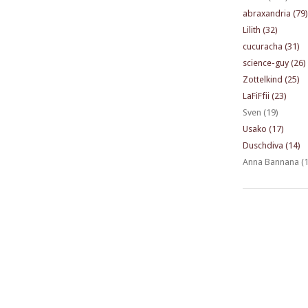
abraxandria (79)
Lilith (32)
cucuracha (31)
science-guy (26)
Zottelkind (25)
LaFiFfii (23)
Sven (19)
Usako (17)
Duschdiva (14)
Anna Bannana (1