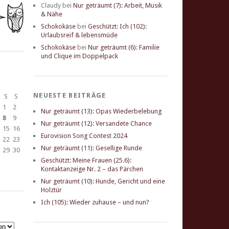
Claudy
bei
Nur geträumt (7): Arbeit, Musik
& Nähe
Schokokäse
bei
Geschützt: Ich (102):
Urlaubsreif & lebensmüde
Schokokäse
bei
Nur geträumt (6): Familie
und Clique im Doppelpack
NEUESTE BEITRÄGE
S
S
1
2
Nur geträumt (13): Opas Wiederbelebung
8
9
Nur geträumt (12): Versandete Chance
15
16
Eurovision Song Contest 2024
22
23
Nur geträumt (11): Gesellige Runde
29
30
Geschützt: Meine Frauen (25.6):
Kontaktanzeige Nr. 2 – das Pärchen
Nur geträumt (10): Hunde, Gericht und eine
Holztür
Ich (105): Wieder zuhause – und nun?