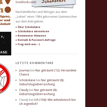
Nachdenkliches und Witziges aus dem
„Leben“ eines 1984 geborenen Gutmenschen
aus dem Ruhrgebiet.
» Über Schokokäse
» Schokokäse abonnieren
» Kommentar-Hinweise
» Kontakt & Passwort-Anfrage
» Frag mich was :-)
LETZTE KOMMENTARE
Journey
bei
Nur geträumt (12): Versandete
Chance
Schokokäse
bei
Nur geträumt (8):
Geburtstagsüberraschung
Claudy
bei
Nur geträumt (8):
Geburtstagsüberraschung
Claudy
bei
Ich (104): Wie anhedonisch bin
ich eigentlich?