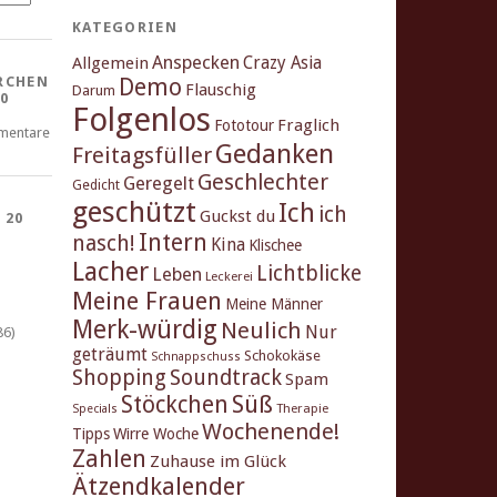
KATEGORIEN
Anspecken
Crazy Asia
Allgemein
Demo
RCHEN
Flauschig
Darum
0
Folgenlos
Fraglich
Fototour
mentare
Gedanken
Freitagsfüller
Geschlechter
Geregelt
Gedicht
geschützt
Ich
ich
Guckst du
 20
Intern
nasch!
Kina
Klischee
Lacher
Lichtblicke
Leben
Leckerei
Meine Frauen
Meine Männer
Merk-würdig
Neulich
Nur
86)
geträumt
Schokokäse
Schnappschuss
Shopping
Soundtrack
Spam
Stöckchen
Süß
Therapie
Specials
Wochenende!
Tipps
Wirre Woche
Zahlen
Zuhause im Glück
Ätzendkalender