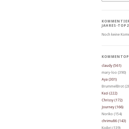
KOMMENTIE
JAHRES-TOP2
Noch keine Kom
KOMMENTOP
claudy (561)
mary-loo (390)
Aya (301)
BrummelBrot (2
Kazi (222)
Chrissy (172)
Journey (166)
Noriko (154)
chrimu86 (143)
Koibri (139)