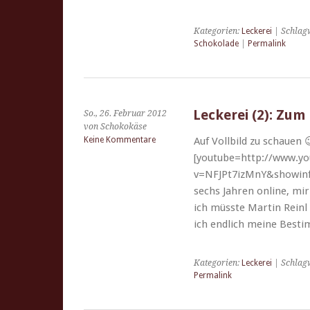
Kategorien:
Leckerei
| Schlag
Schokolade
|
Permalink
Leckerei (2): Zum
So., 26. Februar 2012
von Schokokäse
Keine Kommentare
Auf Voll­bild zu schauen 
[youtube=http://www.y
v=NFJPt7izMnY&showinfo=
sechs Jahren online, mir
ich müsste Mar­tin Reinl 
ich endlich meine Bes­t
Kategorien:
Leckerei
| Schlag
Permalink