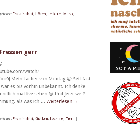
wörter:
Frustfreiheit
,
Hören
,
Leckerei
,
Musik
,
 Fressen gern
😉
outube.com/watch?
0] Mein Lach­er von Mon­tag 😎 Seit fast
 war es bis vorhin unbekan­nt. Ich denke,
endlich mal live sehen 😀 Und jet­zt weiß
im­mung, als was ich …
Weit­er­lesen
→
wörter:
Frustfreiheit
,
Gucken
,
Leckerei
,
Tiere
|