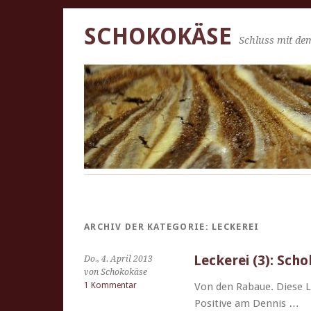
SCHOKOKÄSE
Schluss mit dem
ARCHIV DER KATEGORIE:
LECKEREI
Leckerei (3): Sch
Do., 4. April 2013
von Schokokäse
1 Kommentar
Von den Rabaue. Diese Li
Pos­i­tive am Dennis …