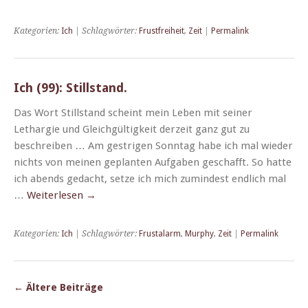
Kategorien:
Ich
| Schlagwörter:
Frustfreiheit
,
Zeit
|
Permalink
Ich (99): Stillstand.
Das Wort Still­stand scheint mein Leben mit sein­er
Lethargie und Gle­ichgültigkeit derzeit ganz gut zu
beschreiben … Am gestri­gen Son­ntag habe ich mal wieder
nichts von meinen geplanten Auf­gaben geschafft. So hat­te
ich abends gedacht, set­ze ich mich zumin­d­est endlich mal
…
Weit­er­lesen
→
Kategorien:
Ich
| Schlagwörter:
Frustalarm
,
Murphy
,
Zeit
|
Permalink
←
Ältere Beiträge