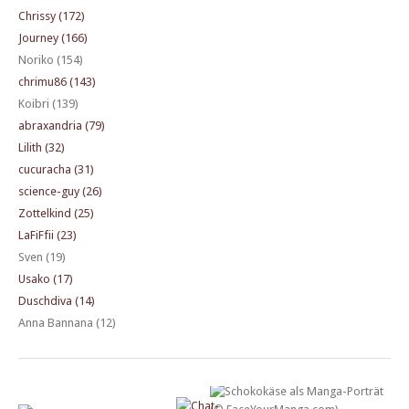
Chrissy (172)
Journey (166)
Noriko (154)
chrimu86 (143)
Koibri (139)
abraxandria (79)
Lilith (32)
cucuracha (31)
science-guy (26)
Zottelkind (25)
LaFiFfii (23)
Sven (19)
Usako (17)
Duschdiva (14)
Anna Bannana (12)