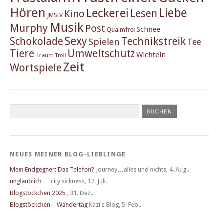
Hören
Liebe
Leckerei
Lesen
Kino
JMStV
Musik
Murphy
Post
Schnee
Qualmfrei
Sexy
Schokolade
Technikstreik
Spielen
Tee
Tiere
Umweltschutz
Wichteln
Traum
Troll
Zeit
Wortspiele
NEUES MEINER BLOG-LIEBLINGE
Mein Endgegner: Das Telefon?
Journey…alles und nichts
,
4. Aug..
unglaublich …
city sickness
,
17. Juli.
Blogstöckchen 2025
,
31. Dez..
Blogstöckchen – Wandertag
Kazi's Blog
,
5. Feb..