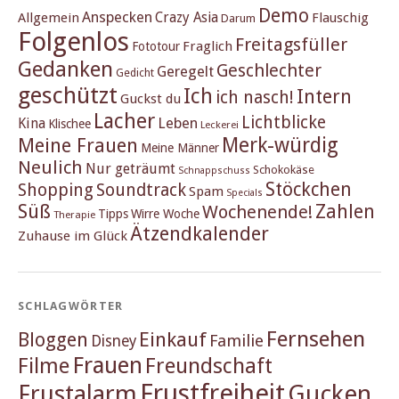
Demo
Anspecken
Crazy Asia
Allgemein
Flauschig
Darum
Folgenlos
Freitagsfüller
Fraglich
Fototour
Gedanken
Geschlechter
Geregelt
Gedicht
geschützt
Ich
Intern
ich nasch!
Guckst du
Lacher
Lichtblicke
Kina
Leben
Klischee
Leckerei
Merk-würdig
Meine Frauen
Meine Männer
Neulich
Nur geträumt
Schokokäse
Schnappschuss
Stöckchen
Shopping
Soundtrack
Spam
Specials
Süß
Zahlen
Wochenende!
Tipps
Wirre Woche
Therapie
Ätzendkalender
Zuhause im Glück
SCHLAGWÖRTER
Fernsehen
Einkauf
Bloggen
Familie
Disney
Frauen
Filme
Freundschaft
Frustfreiheit
Frustalarm
Gucken