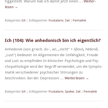
tiggestellt. Warum hab ich damit jet­zt einen …
Weit­er­
lesen
→
Kategorien:
Ich
| Schlagwörter:
Frustalarm
,
Zeit
|
Permalink
Ich (104): Wie anhedonisch bin ich eigentlich?
Anhe­do­nie (von griech. ἀν–, an, „nicht“ + ἡδονή, hēdonḗ,
„Lust“) bedeutet im All­ge­meinen die Unfähigkeit, Freude
und Lust zu empfind­en In klin­is­ch­er Psy­cholo­gie und Psy­
chopatholo­gie wird der Begriff ver­wen­det, um die Symp­to­
matik ver­schieden­er psy­chis­ch­er Störun­gen zu
beschreiben. Bei der Depres­sion …
Weit­er­lesen
→
Kategorien:
Ich
| Schlagwörter:
Frustalarm
,
Spielen
,
Zeit
|
Permalink