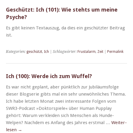
Geschützt: Ich (101): Wie stehts um meine
Psyche?
Es gibt keinen Tex­tauszug, da dies ein geschützter Beitrag
ist.
Kategorien:
geschützt
,
Ich
| Schlagwörter:
Frustalarm
,
Zeit
|
Permalink
Ich (100): Werde ich zum Wuffel?
Es war nicht geplant, aber pünk­tlich zur Jubiläums­folge
dieser Blogserie gibts mal ein sehr unewöhn­lich­es The­ma.
Ich habe let­zten Monat zwei inter­es­sante Fol­gen vom
SWR3-Pod­­cast »Dok­tor­spiele« über Human Pup­play
gehört: Warum verklei­den sich Men­schen als Hunde-
Welpen? Nach­dem es Anfang des Jahres erst­mal …
Weit­er­
lesen
→