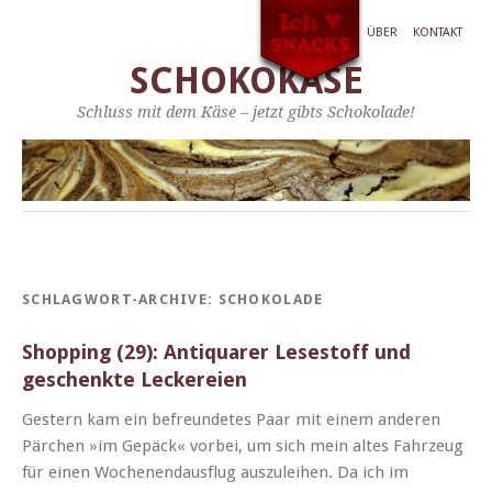
ÜBER
KONTAKT
SCHOKOKÄSE
Schluss mit dem Käse – jetzt gibts Schokolade!
SCHLAGWORT-ARCHIVE:
SCHOKOLADE
Shopping (29): Antiquarer Lesestoff und
geschenkte Leckereien
Gestern kam ein befre­un­detes Paar mit einem anderen
Pärchen »im Gepäck« vor­bei, um sich mein altes Fahrzeug
für einen Woch­enen­daus­flug auszulei­hen. Da ich im