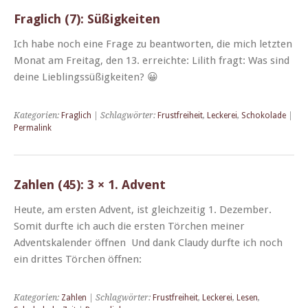
Fraglich (7): Süßigkeiten
Ich habe noch eine Frage zu beant­worten, die mich let­zten
Monat am Fre­itag, den 13. erre­ichte: Lilith fragt: Was sind
deine Lieblingssüßigkeiten? 😀
Kategorien:
Fraglich
| Schlagwörter:
Frustfreiheit
,
Leckerei
,
Schokolade
|
Permalink
Zahlen (45): 3 × 1. Advent
Heute, am ersten Advent, ist gle­ichzeit­ig 1. Dezem­ber.
Somit durfte ich auch die ersten Törchen mein­er
Adventskalen­der öff­nen Und dank Claudy durfte ich noch
ein drittes Törchen öffnen:
Kategorien:
Zahlen
| Schlagwörter:
Frustfreiheit
,
Leckerei
,
Lesen
,