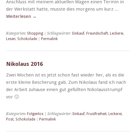
Anschluss mit meinem aktuellen Wagen einen Ter­min in
der Werk­statt hat­te, musste dies mor­gens um kurz …
Weit­er­lesen
→
Kategorien:
Shopping
| Schlagwörter:
Einkauf
,
Freundschaft
,
Leckerei
,
Lesen
,
Schokolade
|
Permalink
Nikolaus 2016
Zwei Wochen ist es jet­zt schon fast wieder her, als es die
erste kleine Bescherung gab. Zum Niko­laus fand ich nach
der Arbeit zuhause einen gut gefüll­ten Niko­lausstrumpf
vor 🙂
Kategorien:
Folgenlos
| Schlagwörter:
Einkauf
,
Frustfreiheit
,
Leckerei
,
Post
,
Schokolade
|
Permalink