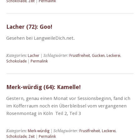
Schokolade
,
Zeit
|
Permalink
Lacher (72): Goo!
Gese­hen bei LangweileDich.net.
Kategorien:
Lacher
| Schlagwörter:
Frustfreiheit
,
Gucken
,
Leckerei
,
Schokolade
|
Permalink
Merk-würdig (64): Kamelle!
Gestern, genau einen Monat vor Ses­sions­be­ginn, fand ich
im Kof­fer­raum noch ein Überbleib­sel vom ver­gan­genen
Rosen­mon­tag in Köln Teil 2, Teil 3
Kategorien:
Merk-würdig
| Schlagwörter:
Frustfreiheit
,
Leckerei
,
Schokolade
,
Zeit
|
Permalink