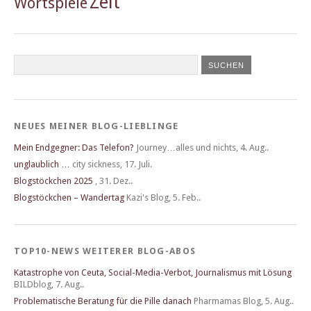
Zeit
Wortspiele
NEUES MEINER BLOG-LIEBLINGE
Mein Endgegner: Das Telefon?
Journey…alles und nichts
,
4. Aug..
unglaublich …
city sickness
,
17. Juli.
Blogstöckchen 2025
,
31. Dez..
Blogstöckchen – Wandertag
Kazi's Blog
,
5. Feb..
TOP10-NEWS WEITERER BLOG-ABOS
Katastrophe von Ceuta, Social-Media-Verbot, Journalismus mit Lösung
BILDblog
,
7. Aug..
Problematische Beratung für die Pille danach
Pharmamas Blog
,
5. Aug..