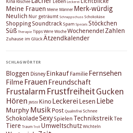
Lacher
Lichtblicke
Kina
Leben
Klischee
Leckerei
Merk-würdig
Meine Frauen
Meine Männer
Neulich
Nur geträumt
Schokokäse
Schnappschuss
Stöckchen
Shopping
Soundtrack
Spam
Specials
Süß
Zahlen
Wochenende!
Tipps
Wirre Woche
Therapie
Ätzendkalender
Zuhause im Glück
SCHLAGWÖRTER
Fernsehen
Einkauf
Bloggen
Familie
Disney
Frauen
Filme
Freundschaft
Frustfreiheit
Frustalarm
Gucken
Hören
Liebe
Leckerei
Lesen
Kino
JMStV
Musik
Murphy
Post
Schnee
Qualmfrei
Sexy
Schokolade
Technikstreik
Spielen
Tee
Tiere
Umweltschutz
Wichteln
Traum
Troll