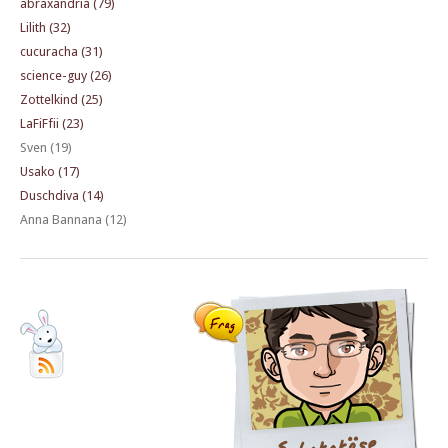
abraxandria (79)
Lilith (32)
cucuracha (31)
science-guy (26)
Zottelkind (25)
LaFiFfii (23)
Sven (19)
Usako (17)
Duschdiva (14)
Anna Bannana (12)