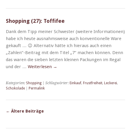
Shopping (27): Toffifee
Dank dem Tipp mein­er Schwest­er (weit­ere Infor­ma­tio­nen)
habe ich heute aus­nahm­sweise auch kon­ven­tionelle Ware
gekauft … 😉 Alter­na­tiv hätte ich hier­aus auch einen
„Zahlen“-Beitrag mit dem Titel „7“ machen kön­nen. Denn
das waren die sieben let­zten kleinen Pack­un­gen im Regal
und der …
Weit­er­lesen
→
Kategorien:
Shopping
| Schlagwörter:
Einkauf
,
Frustfreiheit
,
Leckerei
,
Schokolade
|
Permalink
←
Ältere Beiträge