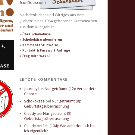
Nachdenkliches und Witziges aus dem
„Leben“ eines 1984 geborenen Gutmenschen
aus dem Ruhrgebiet.
» Über Schokokäse
» Schokokäse abonnieren
» Kommentar-Hinweise
» Kontakt & Passwort-Anfrage
» Frag mich was :-)
LETZTE KOMMENTARE
Journey
bei
Nur geträumt (12): Versandete
Chance
Schokokäse
bei
Nur geträumt (8):
Geburtstagsüberraschung
Claudy
bei
Nur geträumt (8):
Geburtstagsüberraschung
Claudy
bei
Ich (104): Wie anhedonisch bin
ich eigentlich?