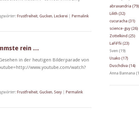
abraxandria (79)
Lilith (32)
agwörter:
Frustfreiheit
,
Gucken
,
Leckerei
|
Permalink
cucuracha (31)
science-guy (26)
Zottelkind (25)
LaFiFfii (23)
ommste rein …
Sven (19)
Usako (17)
ese­hen in der heuti­gen Bilder­pa­rade von
Duschdiva (14)
youtube=http://www.youtube.com/watch?
Anna Bannana (1
agwörter:
Frustfreiheit
,
Gucken
,
Sexy
|
Permalink