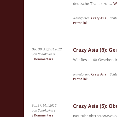
deutsche Trail­er zu …
We
Kategorien:
Crazy Asia
| Schl
Permalink
Crazy Asia (6): G
Do., 30. August 2012
von Schokokäse
3 Kommentare
Wie fies … 😀 Gese­hen i
Kategorien:
Crazy Asia
| Schl
Permalink
Crazy Asia (5): O
So., 27. Mai 2012
von Schokokäse
3 Kommentare
[youtube=http://www.