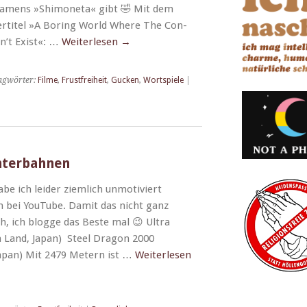
namens »Shi­mon­e­ta« gibt 🤣 Mit dem
er­ti­tel »A Bor­ing World Where The Con­
n’t Exist«: …
Weit­er­lesen
→
agwörter:
Filme
,
Frustfreiheit
,
Gucken
,
Wortspiele
|
chterbahnen
e ich lei­der ziem­lich unmo­tiviert
ich bei YouTube. Damit das nicht ganz
h, ich blogge das Beste mal 😉 Ultra
Land, Japan) Steel Drag­on 2000
apan) Mit 2479 Metern ist …
Weit­er­lesen