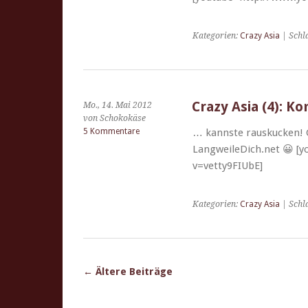
Kategorien:
Crazy Asia
| Schl
Crazy Asia (4): K
Mo., 14. Mai 2012
von Schokokäse
5 Kommentare
… kannste rauskuck­en! G
LangweileDich.net 😀 [
v=vetty9FIUbE]
Kategorien:
Crazy Asia
| Schl
←
Ältere Beiträge