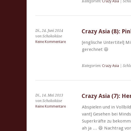
Kategorien:
Crazy Asia
| Schl
Crazy Asia (8): Pi
Di., 24. Juni 2014
von Schokokäse
Keine Kommentare
[englis­che Unter­ti­tel]
gerechnet 😆
Kategorien:
Crazy Asia
| Schl
Crazy Asia (7): H
Di., 14. Mai 2013
von Schokokäse
Keine Kommentare
Abspie­len und in Voll­bil
vant] Gese­hen bei Minds
Superkräfte zu bekom­men
ah ja … 😆 Nach­trag vom 