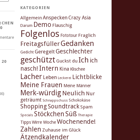
KATEGORIEN
Anspecken
Crazy Asia
Allgemein
Demo
RCHEN
Flauschig
Darum
0
Folgenlos
Fraglich
Fototour
mentare
Gedanken
Freitagsfüller
Geschlechter
Geregelt
Gedicht
geschützt
Ich
ich
Guckst du
 20
Intern
nasch!
Kina
Klischee
Lacher
Lichtblicke
Leben
Leckerei
Meine Frauen
Meine Männer
Merk-würdig
Neulich
Nur
86)
geträumt
Schokokäse
Schnappschuss
Shopping
Soundtrack
Spam
Stöckchen
Süß
Therapie
Specials
Wochenende!
Tipps
Wirre Woche
Zahlen
Zuhause im Glück
Ätzendkalender