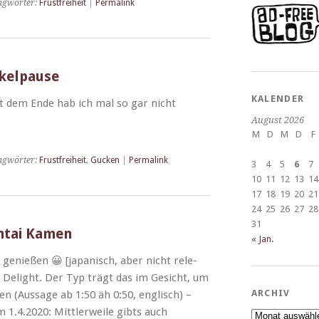
agwörter:
Frustfreiheit
|
Permalink
nkelpause
KALENDER
 Mit dem Ende hab ich mal so gar nicht
August 2026
M
D
M
D
F
agwörter:
Frustfreiheit
,
Gucken
|
Permalink
3
4
5
6
7
10
11
12
13
14
17
18
19
20
21
24
25
26
27
28
31
entai Kamen
« Jan.
d genießen 😀 [japanisch, aber nicht rel­e­
 Delight. Der Typ trägt das im Gesicht, um
ARCHIV
 (Aus­sage ab 1:50 äh 0:50, englisch) –
1.4.2020: Mit­tler­weile gibts auch
Archiv