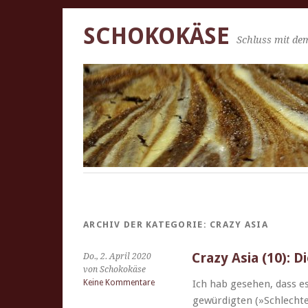
SCHOKOKÄSE
Schluss mit dem
ARCHIV DER KATEGORIE:
CRAZY ASIA
Crazy Asia (10): D
Do., 2. April 2020
von Schokokäse
Keine Kommentare
Ich hab gese­hen, dass es 
gewürdigten (»Schlecht­e