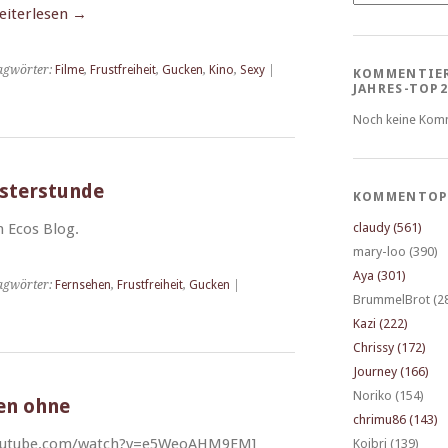
it­er­lesen
→
agwörter:
Filme
,
Frustfreiheit
,
Gucken
,
Kino
,
Sexy
|
KOMMENTIE
JAHRES-TOP2
Noch keine Kom
eisterstunde
KOMMENTOP
n Ecos Blog.
claudy (561)
mary-loo (390)
Aya (301)
agwörter:
Fernsehen
,
Frustfreiheit
,
Gucken
|
BrummelBrot (2
Kazi (222)
Chrissy (172)
Journey (166)
Noriko (154)
ben ohne
chrimu86 (143)
youtube.com/watch?v=e5WeoAHM9EM]
Koibri (139)