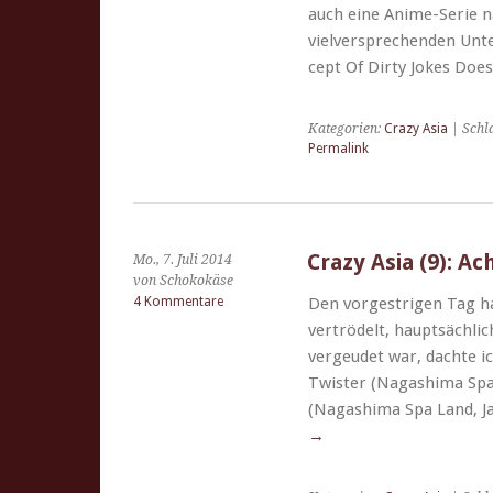
auch eine Ani­me-Serie 
vielver­sprechen­den Unt
cept Of Dirty Jokes Does
Kategorien:
Crazy Asia
| Schl
Permalink
Crazy Asia (9): A
Mo., 7. Juli 2014
von Schokokäse
4 Kommentare
Den vorgestri­gen Tag hab
vertrödelt, haupt­säch­l
vergeudet war, dachte ic
Twister (Nagashima Spa 
(Nagashima Spa Land, J
→