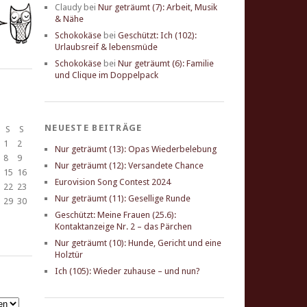
Claudy
bei
Nur geträumt (7): Arbeit, Musik
& Nähe
Schokokäse
bei
Geschützt: Ich (102):
Urlaubsreif & lebensmüde
Schokokäse
bei
Nur geträumt (6): Familie
und Clique im Doppelpack
NEUESTE BEITRÄGE
S
S
1
2
Nur geträumt (13): Opas Wiederbelebung
8
9
Nur geträumt (12): Versandete Chance
15
16
Eurovision Song Contest 2024
22
23
Nur geträumt (11): Gesellige Runde
29
30
Geschützt: Meine Frauen (25.6):
Kontaktanzeige Nr. 2 – das Pärchen
Nur geträumt (10): Hunde, Gericht und eine
Holztür
Ich (105): Wieder zuhause – und nun?