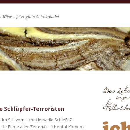
 Käse – jetzt gibts Schokolade!
ie Schlüpfer-Terroristen
im Stil vom – mit­tler­weile Schle­­FaZ-
ste Filme aller Zeit­en«) – »Hen­tai Kamen«