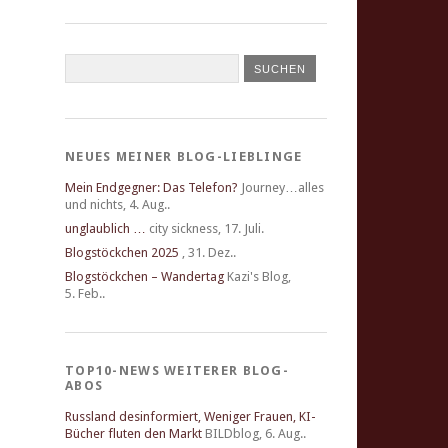
NEUES MEINER BLOG-LIEBLINGE
Mein Endgegner: Das Telefon?
Journey…alles
und nichts
,
4. Aug..
unglaublich …
city sickness
,
17. Juli.
Blogstöckchen 2025
,
31. Dez..
Blogstöckchen – Wandertag
Kazi's Blog
,
5. Feb..
TOP10-NEWS WEITERER BLOG-
ABOS
Russland desinformiert, Weniger Frauen, KI-
Bücher fluten den Markt
BILDblog
,
6. Aug..