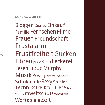
SCHLAGWÖRTER
Einkauf
Bloggen
Disney
Fernsehen
Filme
Familie
Frauen
Freundschaft
Frustalarm
Frustfreiheit
Gucken
2)
Hören
Leckerei
Kino
JMStV
Liebe
Murphy
Lesen
Musik
Post
Schnee
Qualmfrei
Sexy
Schokolade
Spielen
Technikstreik
Tiere
Tee
Traum
Umweltschutz
Wichteln
Troll
Zeit
Wortspiele