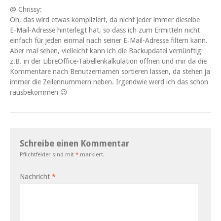
@ Chris­sy:
Oh, das wird etwas kom­pliziert, da nicht jed­er immer dieselbe
E‑Mail-Adresse hin­ter­legt hat, so dass ich zum Ermit­teln nicht
ein­fach für jeden ein­mal nach sein­er E‑Mail-Adresse fil­tern kann.
Aber mal sehen, vielle­icht kann ich die Back­up­datei vernün­ftig
z.B. in der Libre­Of­fice-Tabel­lenkalku­la­tion öff­nen und mir da die
Kom­mentare nach Benutzer­na­men sortieren lassen, da ste­hen ja
immer die Zeilen­num­mern neben. Irgend­wie werd ich das schon
rausbekommen 😉
Schreibe einen Kommentar
Pflichtfelder sind mit
*
markiert.
Nachricht
*