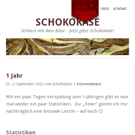
ÜBER
KONTAKT
SCHOKOKÄSE
Schluss mit dem Käse – jetzt gibts Schokolade!
1 Jahr
Fr., 2. September 2011
von Schokokäse
|
4 Kommentare
Mit ein paar Tagen Ver­spä­tung zum 1‑Jährigen gibt es nun
mal wieder ein paar Sta­tis­tiken. Zur „Feier“ gönne ich mir
nachträglich eine Bion­ade Litschi – auf euch 🙂
Statistiken