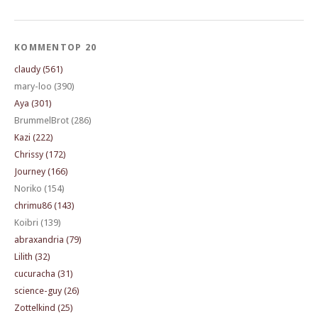
KOMMENTOP 20
claudy (561)
mary-loo (390)
Aya (301)
BrummelBrot (286)
Kazi (222)
Chrissy (172)
Journey (166)
Noriko (154)
chrimu86 (143)
Koibri (139)
abraxandria (79)
Lilith (32)
cucuracha (31)
science-guy (26)
Zottelkind (25)