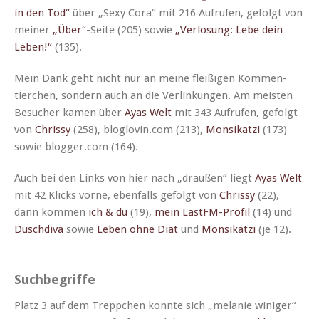
in den Tod“
über „Sexy Cora“ mit 216 Aufrufen, gefol­gt von
mein­er
„Über“
-Seite (205) sowie
„Ver­losung: Lebe dein
Leben!“
(135).
Mein Dank geht nicht nur an meine fleißi­gen Kom­men­
tierchen, son­dern auch an die Ver­linkun­gen. Am meis­ten
Besuch­er kamen über
Ayas Welt
mit 343 Aufrufen, gefol­gt
von
Chris­sy
(258), bloglovin.com (213),
Mon­sikatzi
(173)
sowie blogger.com (164).
Auch bei den Links von hier nach „draußen“ liegt
Ayas Welt
mit 42 Klicks vorne, eben­falls gefol­gt von
Chris­sy
(22),
dann kom­men
ich & du
(19),
mein LastFM-Pro­fil
(14) und
Duschdi­va
sowie
Leben ohne Diät
und
Mon­sikatzi
(je 12).
Suchbegriffe
Platz 3 auf dem Trep­pchen kon­nte sich „melanie winiger“