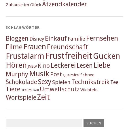
Ätzendkalender
Zuhause im Glück
SCHLAGWÖRTER
Fernsehen
Einkauf
Bloggen
Familie
Disney
Frauen
Filme
Freundschaft
Frustfreiheit
Frustalarm
Gucken
Hören
Liebe
Leckerei
Lesen
Kino
JMStV
Musik
Murphy
Post
Schnee
Qualmfrei
Sexy
Schokolade
Technikstreik
Spielen
Tee
Tiere
Umweltschutz
Wichteln
Traum
Troll
Zeit
Wortspiele