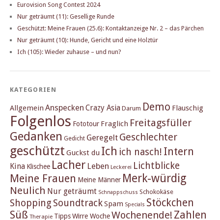
Eurovision Song Contest 2024
Nur geträumt (11): Gesellige Runde
Geschützt: Meine Frauen (25.6): Kontaktanzeige Nr. 2 – das Pärchen
Nur geträumt (10): Hunde, Gericht und eine Holztür
Ich (105): Wieder zuhause – und nun?
KATEGORIEN
Demo
Anspecken
Crazy Asia
Allgemein
Flauschig
Darum
Folgenlos
Freitagsfüller
Fraglich
Fototour
Gedanken
Geschlechter
Geregelt
Gedicht
geschützt
Ich
Intern
ich nasch!
Guckst du
Lacher
Lichtblicke
Kina
Leben
Klischee
Leckerei
Merk-würdig
Meine Frauen
Meine Männer
Neulich
Nur geträumt
Schokokäse
Schnappschuss
Stöckchen
Shopping
Soundtrack
Spam
Specials
Süß
Zahlen
Wochenende!
Tipps
Wirre Woche
Therapie