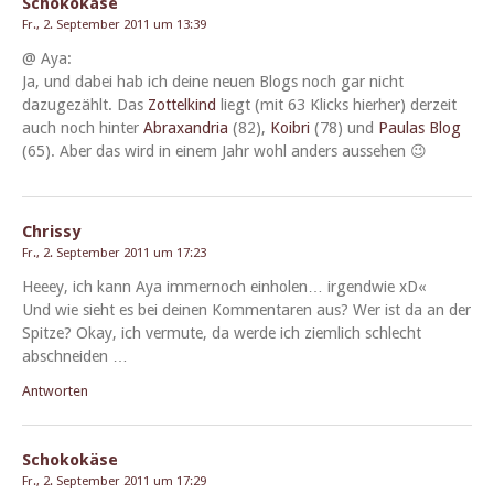
Schokokäse
Fr., 2. September 2011 um 13:39
@ Aya:
Ja, und dabei hab ich deine neuen Blogs noch gar nicht
dazugezählt. Das
Zot­telkind
liegt (mit 63 Klicks hier­her) derzeit
auch noch hin­ter
Abraxan­dria
(82),
Koib­ri
(78) und
Paulas Blog
(65). Aber das wird in einem Jahr wohl anders aussehen 😉
Chrissy
Fr., 2. September 2011 um 17:23
Heeey, ich kann Aya immer­noch ein­holen… irgend­wie xD«
Und wie sieht es bei deinen Kom­mentaren aus? Wer ist da an der
Spitze? Okay, ich ver­mute, da werde ich ziem­lich schlecht
abschneiden …
Antworten
Schokokäse
Fr., 2. September 2011 um 17:29