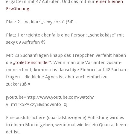
ergat­tern mit 47 Aufrufen. Und das mit nur
ein­er kleinen
Erwäh­nung
.
Platz 2 – na klar: „sexy cora“ (54).
Platz 1 erre­ichte eben­falls eine Per­son: „schokokäse“ mit
sexy 69 Aufrufen 😉
Mit 23 Suchan­fra­gen knapp das Trep­pchen ver­fehlt haben
die
„toi­let­ten­schilder“
. Wenn man alle Vari­anten zusam­
men­rech­net, kommt das flauschige Ein­horn auf 42 Suchan­
fra­gen – die kleine Agnes ist aber auch ein­fach zu
zuckersüß ♥
[youtube=http://www.youtube.com/watch?
v=m1rx5PAZXyE&showinfo=0]
Eine aus­führlichere (quar­tals­be­zo­gene) Auflis­tung wird es
in einem Monat geben, wenn mal wieder ein Quar­tal been­
det ist.