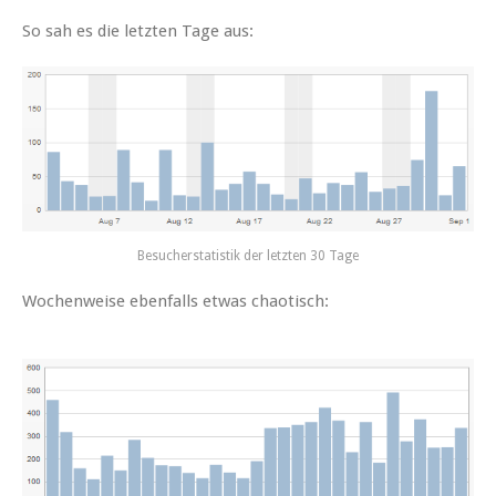
So sah es die let­zten Tage aus:
Besuch­er­sta­tis­tik der let­zten 30 Tage
Wochen­weise eben­falls etwas chaotisch: