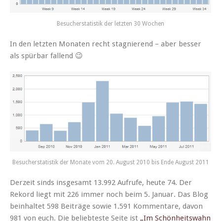
Besuch­er­sta­tis­tik der let­zten 30 Wochen
In den let­zten Monat­en recht stag­nierend – aber bess­er
als spür­bar fallend 😉
Besuch­er­sta­tis­tik der Monate vom 20. August 2010 bis Ende August 2011
Derzeit sinds ins­ge­samt 13.992 Aufrufe, heute 74. Der
Reko­rd liegt mit 226 immer noch beim 5. Jan­u­ar. Das Blog
bein­hal­tet 598 Beiträge sowie 1.591 Kom­mentare, davon
981 von euch. Die beliebteste Seite ist
„Im Schön­heitswahn