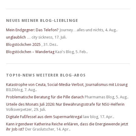
NEUES MEINER BLOG-LIEBLINGE
Mein Endgegner: Das Telefon?
Journey…alles und nichts
,
4. Aug..
unglaublich …
city sickness
,
17. Juli.
Blogstöckchen 2025
,
31. Dez..
Blogstöckchen – Wandertag
Kazi's Blog
,
5. Feb..
TOP10-NEWS WEITERER BLOG-ABOS
Katastrophe von Ceuta, Social-Media-Verbot, Journalismus mit Lösung
BILDblog
,
7. Aug..
Problematische Beratung für die Pille danach
Pharmamas Blog
,
5. Aug..
Urteile des Monats Juli 2026: Nur Bewährungsstrafe für NSU-Helferin
Volksverpetzer
,
29. Juli.
Digitale Fußfessel aus dem Supermarktregal
law blog
,
17. Apr..
Kann irgendwer Katherina Reiche erklären, dass die Energiewende jetzt
ihr Job ist?
Der Graslutscher
,
14. Apr..