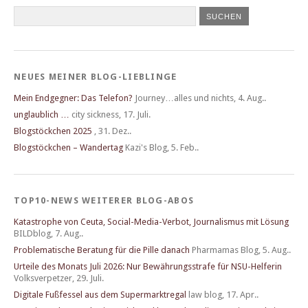
NEUES MEINER BLOG-LIEBLINGE
Mein Endgegner: Das Telefon?
Journey…alles und nichts
,
4. Aug..
unglaublich …
city sickness
,
17. Juli.
Blogstöckchen 2025
,
31. Dez..
Blogstöckchen – Wandertag
Kazi's Blog
,
5. Feb..
TOP10-NEWS WEITERER BLOG-ABOS
Katastrophe von Ceuta, Social-Media-Verbot, Journalismus mit Lösung
BILDblog
,
7. Aug..
Problematische Beratung für die Pille danach
Pharmamas Blog
,
5. Aug..
Urteile des Monats Juli 2026: Nur Bewährungsstrafe für NSU-Helferin
Volksverpetzer
,
29. Juli.
Digitale Fußfessel aus dem Supermarktregal
law blog
,
17. Apr..