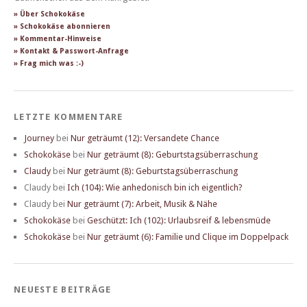
» Über Schokokäse
» Schokokäse abonnieren
» Kommentar-Hinweise
» Kontakt & Passwort-Anfrage
» Frag mich was :-)
LETZTE KOMMENTARE
Journey
bei
Nur geträumt (12): Versandete Chance
Schokokäse
bei
Nur geträumt (8): Geburtstagsüberraschung
Claudy
bei
Nur geträumt (8): Geburtstagsüberraschung
Claudy
bei
Ich (104): Wie anhedonisch bin ich eigentlich?
Claudy
bei
Nur geträumt (7): Arbeit, Musik & Nähe
Schokokäse
bei
Geschützt: Ich (102): Urlaubsreif & lebensmüde
Schokokäse
bei
Nur geträumt (6): Familie und Clique im Doppelpack
NEUESTE BEITRÄGE