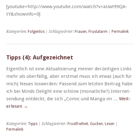
[youtube=http://www.youtube.com/watch?v=aUwt99QA-
tY&showinfo=0]
Kategorien:
Folgenlos
| Schlagwörter:
Frauen
,
Frustalarm
|
Permalink
Tipps (4): Aufgezeichnet
Eigentlich ist eine Aktu­al­isierung mein­er derzeit­i­gen Links
mehr als über­fäl­lig, aber erst­mal muss ich etwas (auch für
mich) Neues loswer­den: Passend zum let­zten Beitrag habe
ich bei Minds Delight eine schöne (monatliche?) Inter­net­
sendung ent­deckt, die sich „Com­ic und Man­ga im …
Weit­
er­lesen
→
Kategorien:
Tipps
| Schlagwörter:
Frustfreiheit
,
Gucken
,
Lesen
|
Permalink