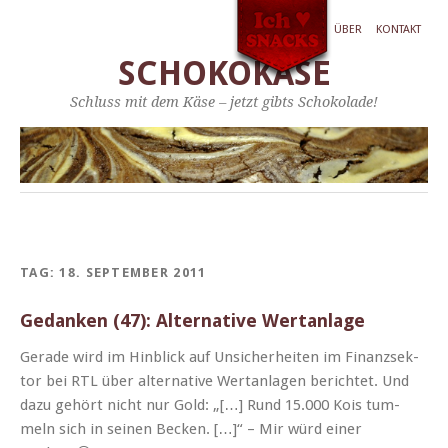
ÜBER
KONTAKT
SCHOKOKÄSE
Schluss mit dem Käse – jetzt gibts Schokolade!
TAG:
18. SEPTEMBER 2011
Gedanken (47): Alternative Wertanlage
Ger­ade wird im Hin­blick auf Unsicher­heit­en im Finanzsek­
tor bei RTL über alter­na­tive Wer­tan­la­gen berichtet. Und
dazu gehört nicht nur Gold: „[…] Rund 15.000 Kois tum­
meln sich in seinen Beck­en. […]“ – Mir würd ein­er