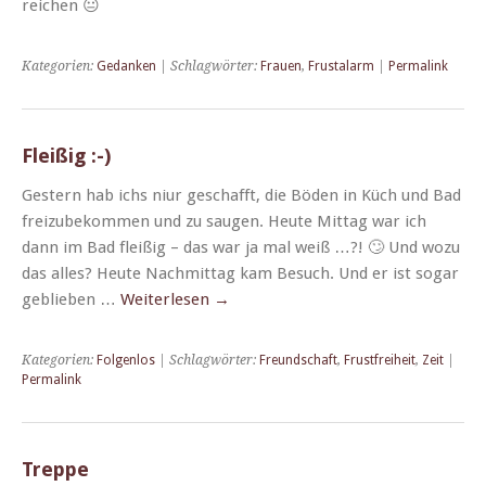
reichen 😐
Kategorien:
Gedanken
| Schlagwörter:
Frauen
,
Frustalarm
|
Permalink
Fleißig :-)
Gestern hab ichs niur geschafft, die Böden in Küch und Bad
freizubekom­men und zu saugen. Heute Mit­tag war ich
dann im Bad fleißig – das war ja mal weiß …?! 🙄 Und wozu
das alles? Heute Nach­mit­tag kam Besuch. Und er ist sog­ar
geblieben …
Weit­er­lesen
→
Kategorien:
Folgenlos
| Schlagwörter:
Freundschaft
,
Frustfreiheit
,
Zeit
|
Permalink
Treppe