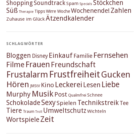
Stöckchen
Shopping
Soundtrack
Spam
Specials
Süß
Zahlen
Wochenende!
Tipps
Wirre Woche
Therapie
Ätzendkalender
Zuhause im Glück
SCHLAGWÖRTER
Fernsehen
Einkauf
Bloggen
Familie
Disney
Frauen
Filme
Freundschaft
Frustfreiheit
Frustalarm
Gucken
Hören
Liebe
Leckerei
Lesen
Kino
JMStV
Musik
Murphy
Post
Schnee
Qualmfrei
Sexy
Schokolade
Technikstreik
Spielen
Tee
Tiere
Umweltschutz
Wichteln
Traum
Troll
Zeit
Wortspiele