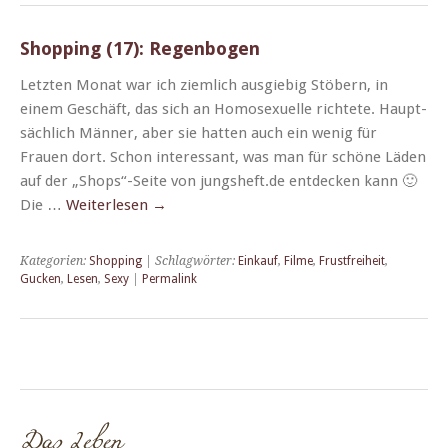
Shopping (17): Regenbogen
Let­zten Monat war ich ziem­lich aus­giebig Stöbern, in
einem Geschäft, das sich an Homo­sex­uelle richtete. Haupt­
säch­lich Män­ner, aber sie hat­ten auch ein wenig für
Frauen dort. Schon inter­es­sant, was man für schöne Läden
auf der „Shops“-Seite von jungsheft.de ent­deck­en kann 🙂
Die …
Weit­er­lesen
→
Kategorien:
Shopping
| Schlagwörter:
Einkauf
,
Filme
,
Frustfreiheit
,
Gucken
,
Lesen
,
Sexy
|
Permalink