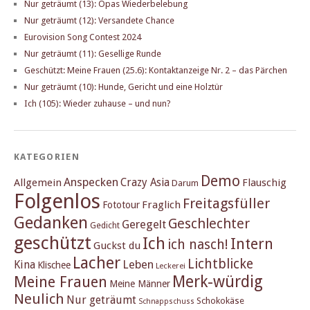
Nur geträumt (13): Opas Wiederbelebung
Nur geträumt (12): Versandete Chance
Eurovision Song Contest 2024
Nur geträumt (11): Gesellige Runde
Geschützt: Meine Frauen (25.6): Kontaktanzeige Nr. 2 – das Pärchen
Nur geträumt (10): Hunde, Gericht und eine Holztür
Ich (105): Wieder zuhause – und nun?
KATEGORIEN
Demo
Anspecken
Crazy Asia
Allgemein
Flauschig
Darum
Folgenlos
Freitagsfüller
Fraglich
Fototour
Gedanken
Geschlechter
Geregelt
Gedicht
geschützt
Ich
Intern
ich nasch!
Guckst du
Lacher
Lichtblicke
Kina
Leben
Klischee
Leckerei
Merk-würdig
Meine Frauen
Meine Männer
Neulich
Nur geträumt
Schokokäse
Schnappschuss