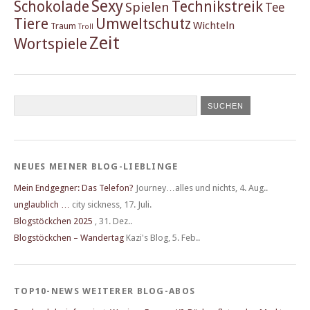
Sexy
Schokolade
Technikstreik
Spielen
Tee
Tiere
Umweltschutz
Wichteln
Traum
Troll
Zeit
Wortspiele
NEUES MEINER BLOG-LIEBLINGE
Mein Endgegner: Das Telefon?
Journey…alles und nichts
,
4. Aug..
unglaublich …
city sickness
,
17. Juli.
Blogstöckchen 2025
,
31. Dez..
Blogstöckchen – Wandertag
Kazi's Blog
,
5. Feb..
TOP10-NEWS WEITERER BLOG-ABOS