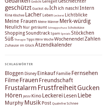
Gedanken
Geschlechter
Geregelt
Gedicht
geschützt
Ich
Intern
ich nasch!
Guckst du
Lacher
Lichtblicke
Kina
Leben
Klischee
Leckerei
Merk-würdig
Meine Frauen
Meine Männer
Neulich
Nur geträumt
Schokokäse
Schnappschuss
Stöckchen
Shopping
Soundtrack
Spam
Specials
Süß
Zahlen
Wochenende!
Tipps
Wirre Woche
Therapie
Ätzendkalender
Zuhause im Glück
SCHLAGWÖRTER
Fernsehen
Einkauf
Bloggen
Familie
Disney
Frauen
Filme
Freundschaft
Frustfreiheit
Frustalarm
Gucken
Hören
Liebe
Leckerei
Lesen
Kino
JMStV
Musik
Murphy
Post
Schnee
Qualmfrei