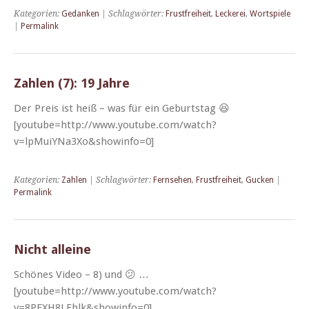
Kategorien:
Gedanken
| Schlagwörter:
Frustfreiheit
,
Leckerei
,
Wortspiele
|
Permalink
Zahlen (7): 19 Jahre
Der Preis ist heiß – was für ein Geburt­stag 😆
[youtube=http://www.youtube.com/watch?
v=lpMuiYNa3Xo&showinfo=0]
Kategorien:
Zahlen
| Schlagwörter:
Fernsehen
,
Frustfreiheit
,
Gucken
|
Permalink
Nicht alleine
Schönes Video – 8) und 😕 …
[youtube=http://www.youtube.com/watch?
v=8PFXH8LFhlk&showinfo=0]