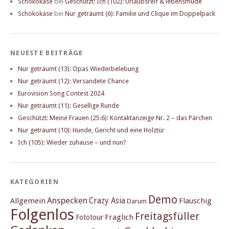
Schokokäse
bei
Geschützt: Ich (102): Urlaubsreif & lebensmüde
Schokokäse
bei
Nur geträumt (6): Familie und Clique im Doppelpack
NEUESTE BEITRÄGE
Nur geträumt (13): Opas Wiederbelebung
Nur geträumt (12): Versandete Chance
Eurovision Song Contest 2024
Nur geträumt (11): Gesellige Runde
Geschützt: Meine Frauen (25.6): Kontaktanzeige Nr. 2 – das Pärchen
Nur geträumt (10): Hunde, Gericht und eine Holztür
Ich (105): Wieder zuhause – und nun?
KATEGORIEN
Demo
Anspecken
Crazy Asia
Allgemein
Flauschig
Darum
Folgenlos
Freitagsfüller
Fraglich
Fototour