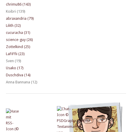
chrimu86 (143)
Koibri (139)
abraxandria (79)
Lilith (32)
cucuracha (31)
science-guy (26)
Zottelkind (25)
LaFiFfii (23)
Sven (19)
Usako (17)
Duschdiva (14)
Anna Bannana (12)