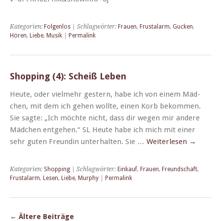
Kategorien:
Folgenlos
| Schlagwörter:
Frauen
,
Frustalarm
,
Gucken
,
Hören
,
Liebe
,
Musik
|
Permalink
Shopping (4): Scheiß Leben
Heute, oder vielmehr gestern, habe ich von einem Mäd­
chen, mit dem ich gehen wollte, einen Korb bekom­men.
Sie sagte: „Ich möchte nicht, dass dir wegen mir andere
Mäd­chen ent­ge­hen.“ SL Heute habe ich mich mit ein­er
sehr guten Fre­undin unter­hal­ten. Sie …
Weit­er­lesen
→
Kategorien:
Shopping
| Schlagwörter:
Einkauf
,
Frauen
,
Freundschaft
,
Frustalarm
,
Lesen
,
Liebe
,
Murphy
|
Permalink
←
Ältere Beiträge