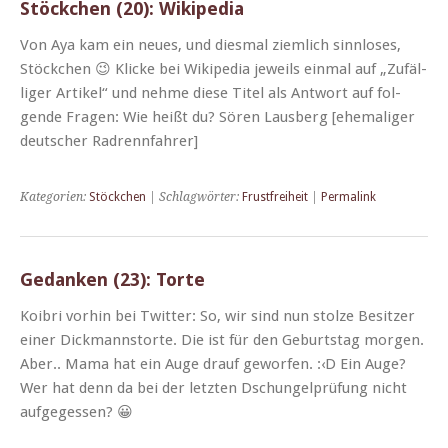
Stöckchen (20): Wikipedia
Von Aya kam ein neues, und dies­mal ziem­lich sinnlos­es,
Stöckchen 😉 Klicke bei Wikipedia jew­eils ein­mal auf „Zufäl­
liger Artikel“ und nehme diese Titel als Antwort auf fol­
gende Fra­gen: Wie heißt du? Sören Laus­berg [ehe­ma­liger
deutsch­er Radrennfahrer]
Kategorien:
Stöckchen
| Schlagwörter:
Frustfreiheit
|
Permalink
Gedanken (23): Torte
Koib­ri vorhin bei Twit­ter: So, wir sind nun stolze Besitzer
ein­er Dick­mannstorte. Die ist für den Geburt­stag mor­gen.
Aber.. Mama hat ein Auge drauf gewor­fen. :‹D Ein Auge?
Wer hat denn da bei der let­zten Dschun­gel­prü­fung nicht
aufgegessen? 😀