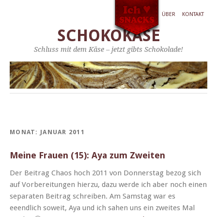
ÜBER
KONTAKT
SCHOKOKÄSE
Schluss mit dem Käse – jetzt gibts Schokolade!
MONAT:
JANUAR 2011
Meine Frauen (15): Aya zum Zweiten
Der Beitrag Chaos hoch 2011 von Don­ner­stag bezog sich
auf Vor­bere­itun­gen hierzu, dazu werde ich aber noch einen
sep­a­rat­en Beitrag schreiben. Am Sam­stag war es
eeendlich soweit, Aya und ich sahen uns ein zweites Mal