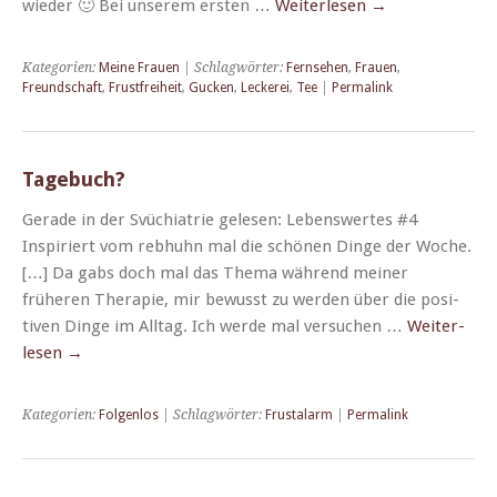
wieder 🙂 Bei unserem ersten …
Weit­er­lesen
→
Kategorien:
Meine Frauen
| Schlagwörter:
Fernsehen
,
Frauen
,
Freundschaft
,
Frustfreiheit
,
Gucken
,
Leckerei
,
Tee
|
Permalink
Tagebuch?
Ger­ade in der Svüchi­a­trie gele­sen: Lebenswertes #4
Inspiri­ert vom reb­huhn mal die schö­nen Dinge der Woche.
[…] Da gabs doch mal das The­ma während mein­er
früheren Ther­a­pie, mir bewusst zu wer­den über die pos­i­
tiv­en Dinge im All­t­ag. Ich werde mal ver­suchen …
Weit­er­
lesen
→
Kategorien:
Folgenlos
| Schlagwörter:
Frustalarm
|
Permalink