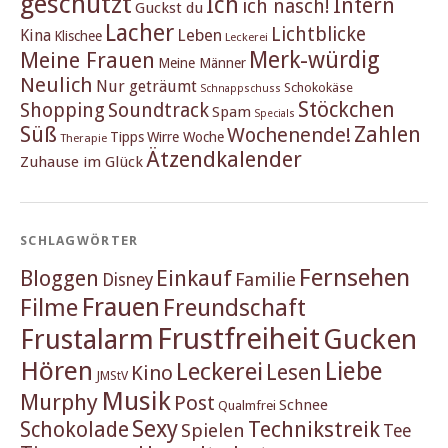
geschützt
Ich
Intern
ich nasch!
Guckst du
Lacher
Lichtblicke
Kina
Leben
Klischee
Leckerei
Merk-würdig
Meine Frauen
Meine Männer
Neulich
Nur geträumt
Schokokäse
Schnappschuss
Stöckchen
Shopping
Soundtrack
Spam
Specials
Süß
Zahlen
Wochenende!
Tipps
Wirre Woche
Therapie
Ätzendkalender
Zuhause im Glück
SCHLAGWÖRTER
Fernsehen
Einkauf
Bloggen
Familie
Disney
Frauen
Filme
Freundschaft
Frustfreiheit
Frustalarm
Gucken
Hören
Liebe
Leckerei
Lesen
Kino
JMStV
Musik
Murphy
Post
Schnee
Qualmfrei
Sexy
Schokolade
Technikstreik
Spielen
Tee