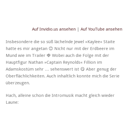
Auf Invidio.us anse­hen
|
Auf YouTube ansehen
Ins­beson­dere die so süß lächel­nde Jew­el »Kaylee« Staite
hat­te es mir ange­tan 😊 Nicht nur mit der Erd­beere im
Mund wie im Trail­er 🍓 Wobei auch die Folge mit der
Haupt­fig­ur Nathan »Cap­tain Reynolds« Fil­lion im
Adamskostüm sehr … sehenswert ist 😋 Aber genug der
Ober­fläch­lichkeit­en. Auch inhaltlich kon­nte mich die Serie
überzeugen.
Hach, alleine schon die Intro­musik macht gle­ich wieder
Laune: