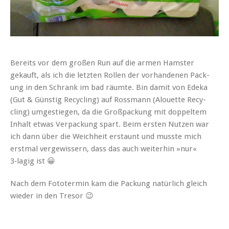
Bere­its vor dem großen Run auf die armen Ham­ster
gekauft, als ich die let­zten Rollen der vorhan­de­nen Pack­
ung in den Schrank im bad räumte. Bin damit von Ede­ka
(Gut & Gün­stig Recy­cling) auf Ross­mann (Alou­ette Recy­
cling) umgestiegen, da die Groß­pack­ung mit dop­pel­tem
Inhalt etwas Ver­pack­ung spart. Beim ersten Nutzen war
ich dann über die Weich­heit erstaunt und musste mich
erst­mal vergewis­sern, dass das auch weit­er­hin »nur«
3‑lagig ist 😀
Nach dem Fototer­min kam die Pack­ung natür­lich gle­ich
wieder in den Tresor 😉