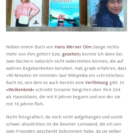
Neben einem Buch von
Hans Wern­er Olm
(lange nichts
mehr von ihm gehört bzw.
gese­hen
) kon­nte ich dann bei
zwei Büch­ern natür­lich nicht wider­ste­hen kön­nen, die auf
wahren Begeben­heit­en beruhen. Hab grade erfahren, dass
»90 Minuten im Him­mel« laut Wikipedia ein »christlich­es«
Buch ist, von dem es auch bere­its eine
Ver­fil­mung
gibt. In
»Wolkenkind«
schreibt Son­ame Yangchen über ihre Zeit
als Haussklavin, die mit 6 Jahren begann und von der sie
mit 16 Jahren floh.
Nicht fotografiert, da noch nicht aufge­hangen und somit
schw­er abzulicht­en ist die Beam­er-Lein­wand, die ich von
zwei Fre­un­den geschenkt bekom­men habe, da sie sel­ber