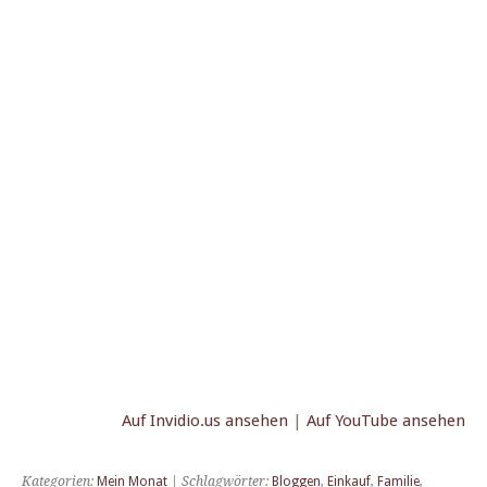
Auf Invidio.us anse­hen
|
Auf YouTube ansehen
Kategorien:
Mein Monat
| Schlagwörter:
Bloggen
,
Einkauf
,
Familie
,