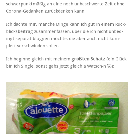
schw­er­punk­t­mäßig an eine noch unbeschw­erte Zeit ohne
Coro­na-Gedanken zurück­denken kann.
Ich dachte mir, manche Dinge kann ich gut in einem Rück­
blicks­beitrag zusam­men­fassen, über die ich nicht unbe­d­
ingt sep­a­rat bloggen möchte, die aber auch nicht kom­
plett ver­schwinden sollen.
Ich beginne gle­ich mit meinem
größten Schatz
(ein Glück
bin ich Sin­gle, son­st gäbs jet­zt gle­ich a Watsch‹n 🤣):