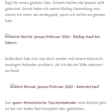
Ray) für einen glat­ten 10er. Einzeln hät­ten die jew­eils 4,99
gekostet. Somit habe ich meine Blu­Ray-Samm­lung nun
meine ich mehr als ver­dop­pelt, wenn ich nichts vergessen
hab.
Außer­dem hab ichs nun doch wieder mit einem klas­sisch-
analo­gen Kalen­der pro­biert, als ich die um 50% reduziert
vorfand:
Der
queer-fem­i­nis­tis­che Taschenkalen­der
vom let­zten Jahr
ist bei mir lei­der fast kom­plett leer geblieben.