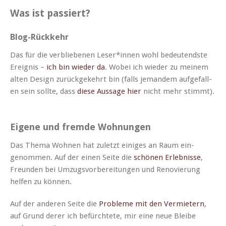
Was ist passiert?
Blog-Rückkehr
Das für die verbliebe­nen Leser*innen wohl bedeu­tend­ste
Ereig­nis –
ich bin wieder da
. Wobei ich wieder zu meinem
alten Design zurück­gekehrt bin (falls jeman­dem aufge­fall­
en sein sollte, dass
diese Aus­sage hier
nicht mehr stimmt).
Eigene und fremde Wohnungen
Das The­ma Wohnen hat zulet­zt einiges an Raum ein­
genom­men. Auf der einen Seite die
schö­nen Erleb­nisse
,
Fre­un­den bei Umzugsvor­bere­itun­gen und Ren­ovierung
helfen zu können.
Auf der anderen Seite die
Prob­leme mit den Ver­mi­etern
,
auf Grund der­er ich befürchtete, mir eine neue Bleibe