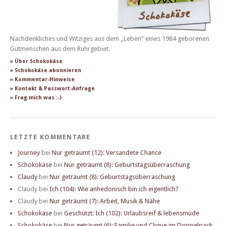
Nachdenkliches und Witziges aus dem „Leben“ eines 1984 geborenen
Gutmenschen aus dem Ruhrgebiet.
» Über Schokokäse
» Schokokäse abonnieren
» Kommentar-Hinweise
» Kontakt & Passwort-Anfrage
» Frag mich was :-)
LETZTE KOMMENTARE
Journey
bei
Nur geträumt (12): Versandete Chance
Schokokäse
bei
Nur geträumt (8): Geburtstagsüberraschung
Claudy
bei
Nur geträumt (8): Geburtstagsüberraschung
Claudy
bei
Ich (104): Wie anhedonisch bin ich eigentlich?
Claudy
bei
Nur geträumt (7): Arbeit, Musik & Nähe
Schokokäse
bei
Geschützt: Ich (102): Urlaubsreif & lebensmüde
Schokokäse
bei
Nur geträumt (6): Familie und Clique im Doppelpack