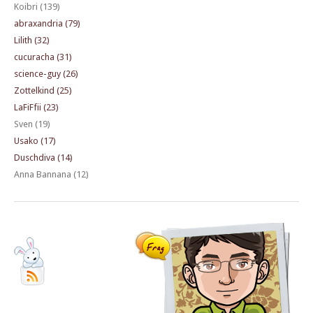
Koibri (139)
abraxandria (79)
Lilith (32)
cucuracha (31)
science-guy (26)
Zottelkind (25)
LaFiFfii (23)
Sven (19)
Usako (17)
Duschdiva (14)
Anna Bannana (12)