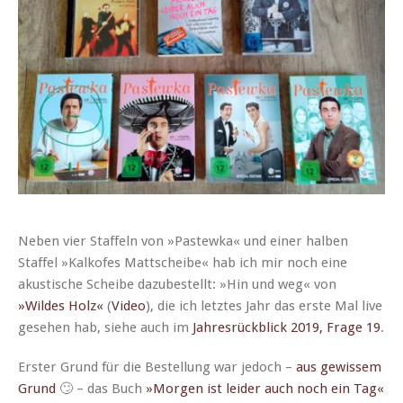
Neben vier Staffeln von »Pastewka« und ein­er hal­ben
Staffel »Kalkofes Mattscheibe« hab ich mir noch eine
akustis­che Scheibe dazubestellt: »Hin und weg« von
»Wildes Holz«
(
Video
), die ich let­ztes Jahr das erste Mal live
gese­hen hab, siehe auch im
Jahres­rück­blick 2019, Frage 19
.
Erster Grund für die Bestel­lung war jedoch –
aus gewis­sem
Grund
🙄 – das Buch
»Mor­gen ist lei­der auch noch ein Tag«