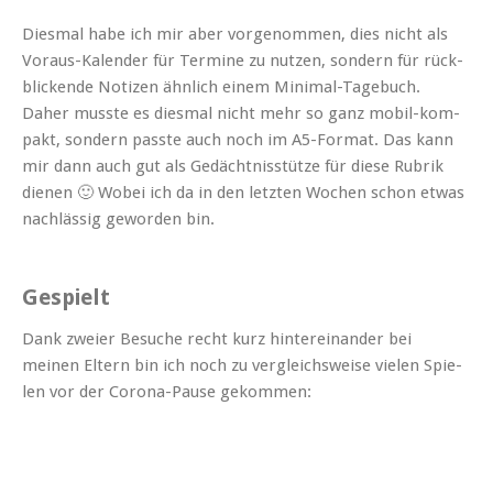
Dies­mal habe ich mir aber vorgenom­men, dies nicht als
Voraus-Kalen­der für Ter­mine zu nutzen, son­dern für rück­
blick­ende Noti­zen ähn­lich einem Min­i­mal-Tage­buch.
Daher musste es dies­mal nicht mehr so ganz mobil-kom­
pakt, son­dern passte auch noch im A5-For­mat. Das kann
mir dann auch gut als Gedächt­nis­stütze für diese Rubrik
dienen 🙂 Wobei ich da in den let­zten Wochen schon etwas
nach­läs­sig gewor­den bin.
Gespielt
Dank zweier Besuche recht kurz hin­tere­inan­der bei
meinen Eltern bin ich noch zu ver­gle­ich­sweise vie­len Spie­
len vor der Coro­na-Pause gekommen: