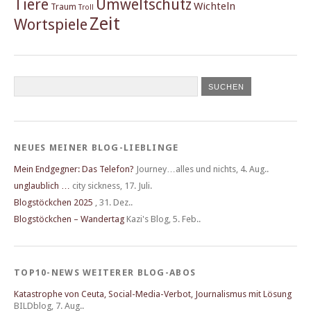
Tiere
Umweltschutz
Wichteln
Traum
Troll
Zeit
Wortspiele
NEUES MEINER BLOG-LIEBLINGE
Mein Endgegner: Das Telefon?
Journey…alles und nichts
,
4. Aug..
unglaublich …
city sickness
,
17. Juli.
Blogstöckchen 2025
,
31. Dez..
Blogstöckchen – Wandertag
Kazi's Blog
,
5. Feb..
TOP10-NEWS WEITERER BLOG-ABOS
Katastrophe von Ceuta, Social-Media-Verbot, Journalismus mit Lösung
BILDblog
,
7. Aug..