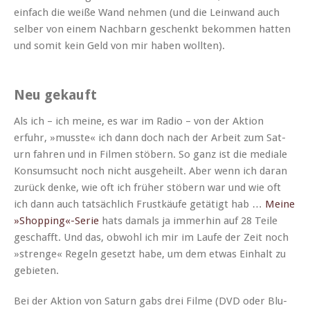
ein­fach die weiße Wand nehmen (und die Lein­wand auch
sel­ber von einem Nach­barn geschenkt bekom­men hat­ten
und somit kein Geld von mir haben wollten).
Neu gekauft
Als ich – ich meine, es war im Radio – von der Aktion
erfuhr, »musste« ich dann doch nach der Arbeit zum Sat­
urn fahren und in Fil­men stöbern. So ganz ist die medi­ale
Kon­sum­sucht noch nicht aus­ge­heilt. Aber wenn ich daran
zurück denke, wie oft ich früher stöbern war und wie oft
ich dann auch tat­säch­lich Frustkäufe getätigt hab …
Meine
»Shopping«-Serie
hats damals ja immer­hin auf 28 Teile
geschafft. Und das, obwohl ich mir im Laufe der Zeit noch
»strenge« Regeln geset­zt habe, um dem etwas Ein­halt zu
gebieten.
Bei der Aktion von Sat­urn gabs drei Filme (DVD oder Blu­