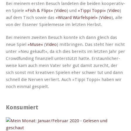
Bei meinem ersten Besuch lan­de­ten die bei­den koop­er­a­tiv­
en Spiele
»Fish & Flips«
(
Video
) und
»Tip­pi Top­pi«
(
Video
)
auf dem Tisch sowie das
»Wiz­ard Wür­fel­spiel«
(
Video
), alle
von der Essen­er Spielemesse im let­zten Herbst.
Bei meinem zweit­en Besuch kon­nte ich dann gle­ich das
neue Spiel
»Muse«
(
Video
) mit­brin­gen. Das ste­ht hier nicht
unter »Neu gekauft«, da ich dies bere­its im let­zten Jahr per
Crowd­fund­ing finanziell unter­stützt hat­te. Erstaunlicher­
weise kam auch mein Vater sehr gut damit zurecht, der
sich son­st mit kreativ­en Spie­len eher schw­er tut und dann
schnell die Ner­ven ver­liert. Auch »Tip­pi Top­pi« haben wir
noch ein­mal gespielt.
Konsumiert