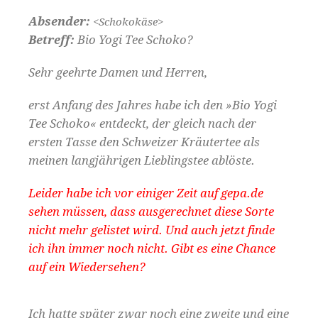
Absender:
<Schokokäse>
Betr­e­ff:
Bio Yogi Tee Schoko?
Sehr geehrte Damen und Herren,
erst Anfang des Jahres habe ich den »Bio Yogi
Tee Schoko« ent­deckt, der gle­ich nach der
ersten Tasse den Schweiz­er Kräuter­tee als
meinen langjähri­gen Liebling­stee ablöste.
Lei­der habe ich vor einiger Zeit auf gepa.de
sehen müssen, dass aus­gerech­net diese Sorte
nicht mehr gelis­tet wird. Und auch jet­zt finde
ich ihn immer noch nicht. Gibt es eine Chance
auf ein Wiedersehen?
Ich hat­te später zwar noch eine zweite und eine