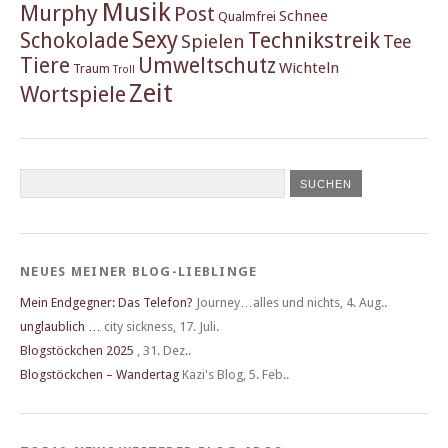
Musik
Murphy
Post
Schnee
Qualmfrei
Sexy
Schokolade
Technikstreik
Spielen
Tee
Tiere
Umweltschutz
Wichteln
Traum
Troll
Zeit
Wortspiele
NEUES MEINER BLOG-LIEBLINGE
Mein Endgegner: Das Telefon?
Journey…alles und nichts
,
4. Aug..
unglaublich …
city sickness
,
17. Juli.
Blogstöckchen 2025
,
31. Dez..
Blogstöckchen – Wandertag
Kazi's Blog
,
5. Feb..