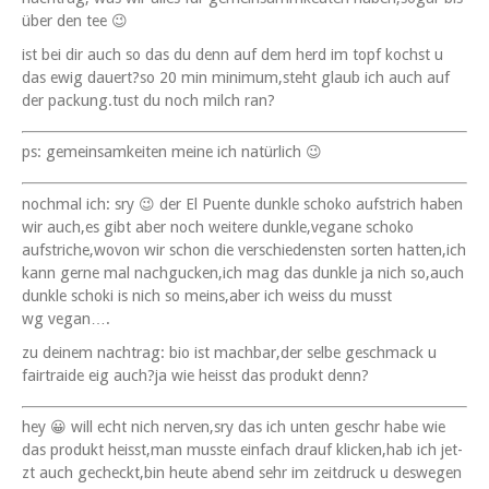
über den tee 😉
ist bei dir auch so das du denn auf dem herd im topf kochst u
das ewig dauert?so 20 min minimum,steht glaub ich auch auf
der packung.tust du noch milch ran?
ps: gemein­samkeit­en meine ich natürlich 😉
nochmal ich: sry 😉 der El Puente dun­kle schoko auf­strich haben
wir auch,es gibt aber noch weit­ere dunkle,vegane schoko
aufstriche,wovon wir schon die ver­schieden­sten sorten hatten,ich
kann gerne mal nachgucken,ich mag das dun­kle ja nich so,auch
dun­kle scho­ki is nich so meins,aber ich weiss du musst
wg vegan….
zu deinem nach­trag: bio ist machbar,der selbe geschmack u
fair­traide eig auch?ja wie heisst das pro­dukt denn?
hey 😀 will echt nich nerven,sry das ich unten geschr habe wie
das pro­dukt heisst,man musste ein­fach drauf klicken,hab ich jet­
zt auch gecheckt,bin heute abend sehr im zeit­druck u deswe­gen