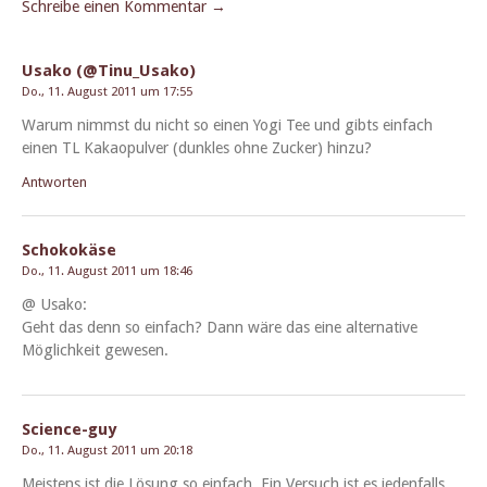
Schreibe einen Kommentar →
Usako (@Tinu_Usako)
Do., 11. August 2011 um 17:55
Warum nimmst du nicht so einen Yogi Tee und gibts ein­fach
einen TL Kakaop­ul­ver (dun­kles ohne Zuck­er) hinzu?
Antworten
Schokokäse
Do., 11. August 2011 um 18:46
@ Usako:
Geht das denn so ein­fach? Dann wäre das eine alter­na­tive
Möglichkeit gewesen.
Science-guy
Do., 11. August 2011 um 20:18
Meis­tens ist die Lösung so ein­fach. Ein Ver­such ist es jeden­falls