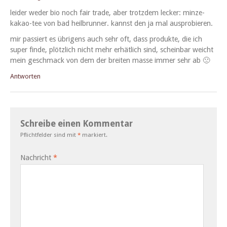
lei­der wed­er bio noch fair trade, aber trotz­dem leck­er: minze-
kakao-tee von bad heil­brun­ner. kannst den ja mal ausprobieren.
mir passiert es übri­gens auch sehr oft, dass pro­duk­te, die ich
super finde, plöt­zlich nicht mehr erhätlich sind, schein­bar weicht
mein geschmack von dem der bre­it­en masse immer sehr ab 🙁
Antworten
Schreibe einen Kommentar
Pflichtfelder sind mit
*
markiert.
Nachricht
*