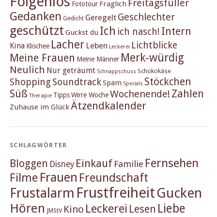
Folgenlos
Freitagsfüller
Fraglich
Fototour
Gedanken
Geschlechter
Geregelt
Gedicht
geschützt
Ich
Intern
ich nasch!
Guckst du
Lacher
Lichtblicke
Kina
Leben
Klischee
Leckerei
Merk-würdig
Meine Frauen
Meine Männer
Neulich
Nur geträumt
Schokokäse
Schnappschuss
Stöckchen
Shopping
Soundtrack
Spam
Specials
Süß
Zahlen
Wochenende!
Tipps
Wirre Woche
Therapie
Ätzendkalender
Zuhause im Glück
SCHLAGWÖRTER
Fernsehen
Einkauf
Bloggen
Familie
Disney
Frauen
Filme
Freundschaft
Frustfreiheit
Frustalarm
Gucken
Hören
Liebe
Leckerei
Lesen
Kino
JMStV