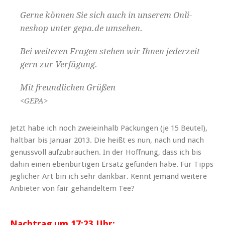
Gerne kön­nen Sie sich auch in unserem Onli­
neshop unter gepa.de umsehen.
Bei weit­eren Fra­gen ste­hen wir Ihnen jed­erzeit
gern zur Verfügung.
Mit fre­undlichen Grüßen
<GEPA>
Jet­zt habe ich noch zweiein­halb Pack­un­gen (je 15 Beu­tel),
halt­bar bis Jan­u­ar 2013. Die heißt es nun, nach und nach
genussvoll aufzubrauchen. In der Hoff­nung, dass ich bis
dahin einen eben­bür­ti­gen Ersatz gefun­den habe. Für Tipps
jeglich­er Art bin ich sehr dankbar. Ken­nt jemand weit­ere
Anbi­eter von fair gehan­del­tem Tee?
Nachtrag um 17:23 Uhr: