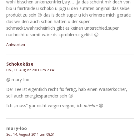
wohl biss­chen unkonzentriert,sry…..ja das scheint mir doch von
bio u fair­traide u schoko u jogi u den zutat­en orig­i­nal das selbe
pro­dukt zu sein 😉 das is doch super u ich erin­nere mich ger­ade
das wir den auch schon hat­ten u der super
schmeckt,wahrscheinlich gibt es keinen unterschied,super
nachricht u somit wäre ds »prob­lem« gelöst 😉
Antworten
Schokokäse
Do., 11. August 2011 um 23:46
@ mary-loo:
Der Tee ist eigentlich recht fix fer­tig, hab einen Wasserkocher,
soll auch energies­paren­der sein 🙂
Ich „muss“ gar nicht wegen veg­an, ich
😎
möchte
mary-loo
So., 14. August 2011 um 08:51