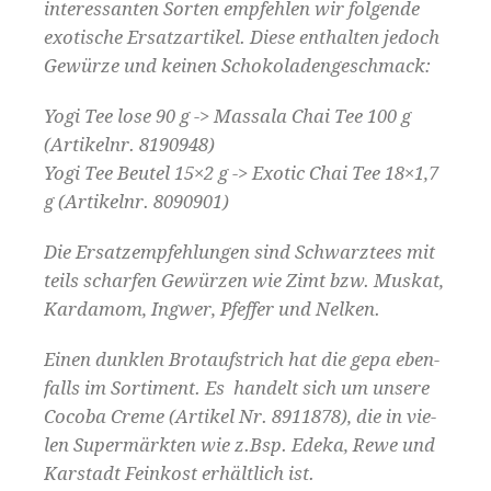
inter­es­san­ten Sorten empfehlen wir fol­gende
exo­tis­che Ersatzartikel. Diese enthal­ten jedoch
Gewürze und keinen Schokoladengeschmack:
Yogi Tee lose 90 g -> Mas­sala Chai Tee 100 g
(Artikel­nr. 8190948)
Yogi Tee Beu­tel 15×2 g -> Exot­ic Chai Tee 18×1,7
g (Artikel­nr. 8090901)
Die Ersatzempfehlun­gen sind Schwarz­tees mit
teils schar­fen Gewürzen wie Zimt bzw. Muskat,
Kar­damom, Ing­w­er, Pfef­fer und Nelken.
Einen dun­klen Bro­tauf­strich hat die gepa eben­
falls im Sor­ti­ment. Es han­delt sich um unsere
Coco­ba Creme (Artikel Nr. 8911878), die in vie­
len Super­märk­ten wie z.Bsp. Ede­ka, Rewe und
Karstadt Feinkost erhältlich ist.