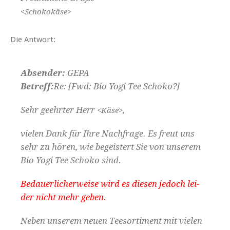
<Schokokäse>
Die Antwort:
Absender:
GEPA
Betr­e­ff:
Re: [Fwd: Bio Yogi Tee Schoko?]
Sehr geehrter Herr
,
<Käse>
vie­len Dank für Ihre Nach­frage. Es freut uns
sehr zu hören, wie begeis­tert Sie von unserem
Bio Yogi Tee Schoko sind.
Bedauer­licher­weise wird es diesen jedoch lei­
der nicht mehr geben.
Neben unserem neuen Teesor­ti­ment mit vie­len