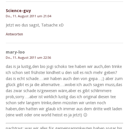
Science-guy
Do., 11. August 2011 um 21:04
Jet­zt wo dus sagst, Tat­sache xD
Antworten
mary-loo
Do., 11. August 2011 um 22:56
das is ja lustig,den bio jogi schoko tee haben wir auch,den trinke
ich schon seit früh­ster kind­heit u den soll es nich mehr geben?
das is echt schade….wir haben auch den von gepa…;) aber zum
glück gibt es ja die alternative….wobei ich auch sagen muss,das
das zwar schade is/gewesen wäre,aber es gibt schlim­mere
prob,sorry….aber ist wirk­lich lustig das ich orig­i­nal diesen tee
schon sehr langem trinke,denn müssten wir unten noch
haben,den hat­ten wir glaub ich immer aus dem dritte welt laden
(eine welt oder one world heisst es ja jetzt) 😉
nach­trag; was wir alles für gemein­sammkeuten haben,sogar bis