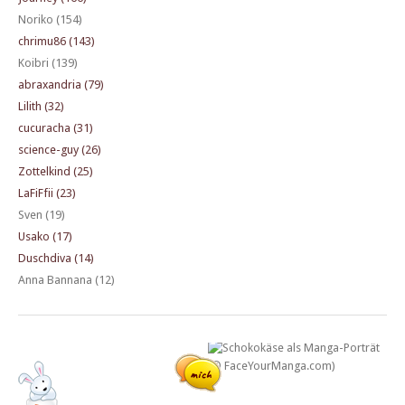
Noriko (154)
chrimu86 (143)
Koibri (139)
abraxandria (79)
Lilith (32)
cucuracha (31)
science-guy (26)
Zottelkind (25)
LaFiFfii (23)
Sven (19)
Usako (17)
Duschdiva (14)
Anna Bannana (12)