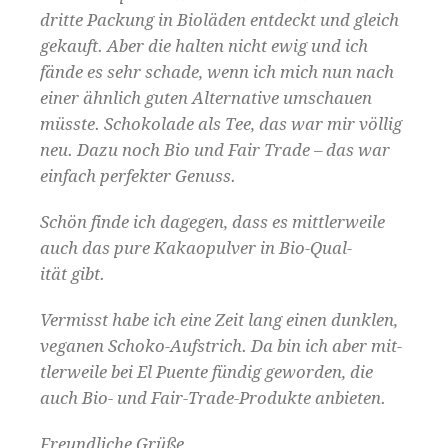
dritte Pack­ung in Biolä­den ent­deckt und gle­ich
gekauft. Aber die hal­ten nicht ewig und ich
fände es sehr schade, wenn ich mich nun nach
ein­er ähn­lich guten Alter­na­tive umschauen
müsste. Schoko­lade als Tee, das war mir völ­lig
neu. Dazu noch Bio und Fair Trade – das war
ein­fach per­fek­ter Genuss.
Schön finde ich dage­gen, dass es mit­tler­weile
auch das pure Kakaop­ul­ver in Bio-Qual­
ität gibt.
Ver­misst habe ich eine Zeit lang einen dun­klen,
veg­a­nen Schoko-Auf­strich. Da bin ich aber mit­
tler­weile bei El Puente fündig gewor­den, die
auch Bio- und Fair-Trade-Pro­duk­te anbieten.
Fre­undliche Grüße