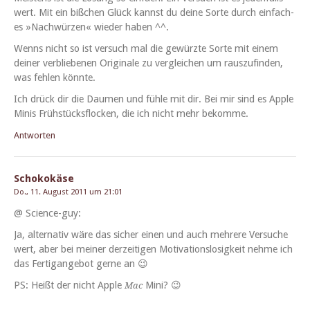
wert. Mit ein bißchen Glück kannst du deine Sorte durch ein­fach­
es »Nach­würzen« wieder haben ^^.
Wenns nicht so ist ver­such mal die gewürzte Sorte mit einem
dein­er verbliebe­nen Orig­i­nale zu ver­gle­ichen um rauszufind­en,
was fehlen könnte.
Ich drück dir die Dau­men und füh­le mit dir. Bei mir sind es Apple
Min­is Früh­stücks­flock­en, die ich nicht mehr bekomme.
Antworten
Schokokäse
Do., 11. August 2011 um 21:01
@ Sci­ence-guy:
Ja, alter­na­tiv wäre das sich­er einen und auch mehrere Ver­suche
wert, aber bei mein­er derzeit­i­gen Moti­va­tion­slosigkeit nehme ich
das Fer­ti­gange­bot gerne an 😉
PS: Heißt der nicht Apple
Mini? 😉
Mac