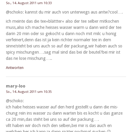
So., 14. August 2011 um 10:33
@schoko: kannst du mir auch von unter­wegs aus antw?cool….
ich meinte das die tee«blättter« also der tee sel­ber mitkochen
muss,also ich mache heiss­es wass­er warm u dann wird der tee
darin 20 min oder so gekocht u dann noch mit milc u honig
verfeinert,denn das ist ja kein richter nor­maler tee in dem
sinne!steht bei uns auch so auf der packung,wir haben auch so
spicy mischungen….sag mal sind das bei dir beutel?bei mir ist
das ne lose mischung…..
Antworten
mary-loo
So., 14. August 2011 um 10:35
@schoko:
ich habe heiss­es wass­er auf den herd gestellt u dann die mis­
chung rein ins wass­er zu dann warten bis es kocht u das ganze
ca 20 min,das ste­ht bei uns so auf der packung….
vllt haben wir doch nich den selben,bei mir is das auch en
weilchen her,ich kann ja dann später nochmal gucken 😉