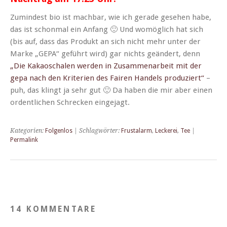
Zumin­d­est bio ist mach­bar, wie ich ger­ade gese­hen habe,
das ist schon­mal ein Anfang 🙂 Und wom­öglich hat sich
(bis auf, dass das Pro­dukt an sich nicht mehr unter der
Marke „GEPA“ geführt wird) gar nichts geän­dert, denn
„Die Kakaoschalen wer­den in Zusam­me­nar­beit mit der
gepa nach den Kri­te­rien des Fairen Han­dels pro­duziert“
–
puh, das klingt ja sehr gut 🙂 Da haben die mir aber einen
ordentlichen Schreck­en eingejagt.
Kategorien:
Folgenlos
| Schlagwörter:
Frustalarm
,
Leckerei
,
Tee
|
Permalink
14 KOMMENTARE