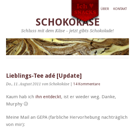
ÜBER
KONTAKT
SCHOKOKÄSE
Schluss mit dem Käse – jetzt gibts Schokolade!
Lieblings-Tee adé [Update]
Do., 11. August 2011
von Schokokäse
|
14 Kommentare
Kaum hab ich
ihn ent­deckt
, ist er wieder weg. Danke,
Murphy 😥
Meine Mail an GEPA (far­bliche Her­vorhe­bung nachträglich
von mir):