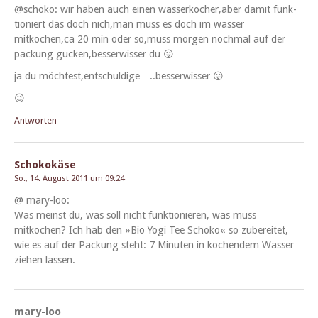
@schoko: wir haben auch einen wasserkocher,aber damit funk­
tion­iert das doch nich,man muss es doch im wass­er
mitkochen,ca 20 min oder so,muss mor­gen nochmal auf der
pack­ung gucken,besserwisser du 😛
ja du möchtest,entschuldige…..besserwisser 😛
😉
Antworten
Schokokäse
So., 14. August 2011 um 09:24
@ mary-loo:
Was meinst du, was soll nicht funk­tion­ieren, was muss
mitkochen? Ich hab den »Bio Yogi Tee Schoko« so zubere­it­et,
wie es auf der Pack­ung ste­ht: 7 Minuten in kochen­dem Wass­er
ziehen lassen.
mary-loo