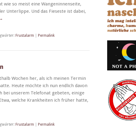
cht wie so meist eine Wan­genin­nen­seite,
er Unter­lippe. Und das Fieses­te ist dabei,
→
gwörter:
Frustalarm
|
Permalink
in
rthalb Wochen her, als ich meinen Ter­min
n hat­te. Heute möchte ich nun endlich davon
ch bei unserem Tele­fonat gebeten, einige
twa, welche Krankheit­en ich früher hat­te,
gwörter:
Frustalarm
|
Permalink