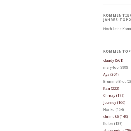
KOMMENTIE
JAHRES-TOP2
Noch keine Kom
KOMMENTOP
claudy (561)
mary-loo (390)
Aya (301)
BrummelBrot (2
Kazi (222)
Chrissy (172)
Journey (166)
Noriko (154)
chrimu86 (143)
Koibri (139)
abraxandria (79)