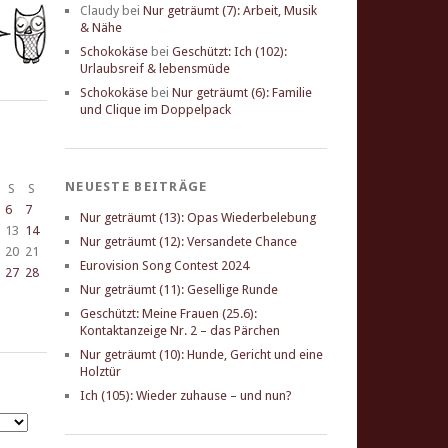
Claudy
bei
Nur geträumt (7): Arbeit, Musik
& Nähe
Schokokäse
bei
Geschützt: Ich (102):
Urlaubsreif & lebensmüde
Schokokäse
bei
Nur geträumt (6): Familie
und Clique im Doppelpack
NEUESTE BEITRÄGE
S
S
6
7
Nur geträumt (13): Opas Wiederbelebung
13
14
Nur geträumt (12): Versandete Chance
20
21
Eurovision Song Contest 2024
27
28
Nur geträumt (11): Gesellige Runde
Geschützt: Meine Frauen (25.6):
Kontaktanzeige Nr. 2 – das Pärchen
Nur geträumt (10): Hunde, Gericht und eine
Holztür
Ich (105): Wieder zuhause – und nun?