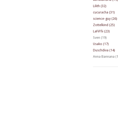
Lilith (32)
cucuracha (31)
science-guy (26)
Zottelkind (25)
LaFiFfii (23)
Sven (19)
Usako (17)
Duschdiva (14)
Anna Bannana (1