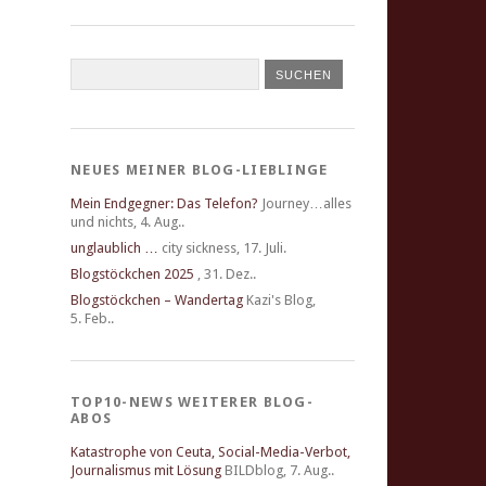
NEUES MEINER BLOG-LIEBLINGE
Mein Endgegner: Das Telefon?
Journey…alles
und nichts
,
4. Aug..
unglaublich …
city sickness
,
17. Juli.
Blogstöckchen 2025
,
31. Dez..
Blogstöckchen – Wandertag
Kazi's Blog
,
5. Feb..
TOP10-NEWS WEITERER BLOG-
ABOS
Katastrophe von Ceuta, Social-Media-Verbot,
Journalismus mit Lösung
BILDblog
,
7. Aug..