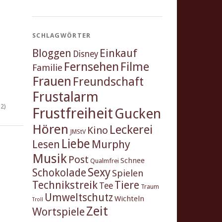
SCHLAGWÖRTER
Einkauf
Bloggen
Disney
Fernsehen
Filme
Familie
Frauen
Freundschaft
Frustalarm
2)
Frustfreiheit
Gucken
Hören
Leckerei
Kino
JMStV
Liebe
Murphy
Lesen
Musik
Post
Schnee
Qualmfrei
Sexy
Schokolade
Spielen
Technikstreik
Tiere
Tee
Traum
Umweltschutz
Wichteln
Troll
Zeit
Wortspiele