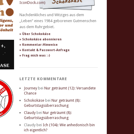
Nachdenkliches und Witziges aus dem
„Leben“ eines 1984 geborenen Gutmenschen
aus dem Ruhrgebiet.
» Über Schokokäse
» Schokokäse abonnieren
» Kommentar-Hinweise
» Kontakt & Passwort-Anfrage
» Frag mich was :-)
LETZTE KOMMENTARE
Journey
bei
Nur geträumt (12): Versandete
Chance
Schokokäse
bei
Nur geträumt (8):
Geburtstagsüberraschung
Claudy
bei
Nur geträumt (8):
Geburtstagsüberraschung
Claudy
bei
Ich (104): Wie anhedonisch bin
ich eigentlich?