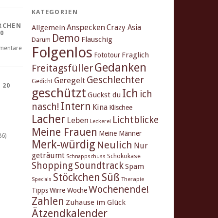
KATEGORIEN
RCHEN
Anspecken
Crazy Asia
Allgemein
0
Demo
Flauschig
Darum
Folgenlos
mentare
Fraglich
Fototour
Gedanken
Freitagsfüller
Geschlechter
Geregelt
Gedicht
 20
geschützt
Ich
ich
Guckst du
Intern
nasch!
Kina
Klischee
Lacher
Lichtblicke
Leben
Leckerei
Meine Frauen
Meine Männer
86)
Merk-würdig
Neulich
Nur
geträumt
Schokokäse
Schnappschuss
Shopping
Soundtrack
Spam
Stöckchen
Süß
Therapie
Specials
Wochenende!
Tipps
Wirre Woche
Zahlen
Zuhause im Glück
Ätzendkalender