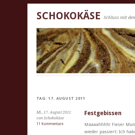
SCHOKOKÄSE
Schluss mit dem
TAG:
17. AUGUST 2011
Festgebissen
Mi., 17. August 2011
von Schokokäse
11 Kommentare
Maaaah­h­hh! Fieser Mund
wieder passiert: Ich hab