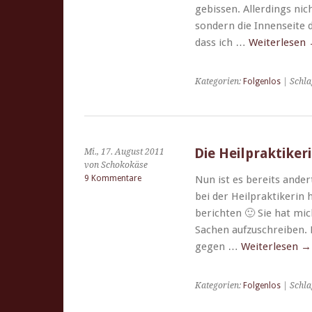
gebis­sen. Allerd­ings ni
son­dern die Innen­seite d
dass ich …
Weit­er­lesen
Kategorien:
Folgenlos
| Schla
Die Heilpraktiker
Mi., 17. August 2011
von Schokokäse
9 Kommentare
Nun ist es bere­its ande
bei der Heil­prak­tik­eri
bericht­en 🙂 Sie hat mi
Sachen aufzuschreiben. E
gegen …
Weit­er­lesen
→
Kategorien:
Folgenlos
| Schla