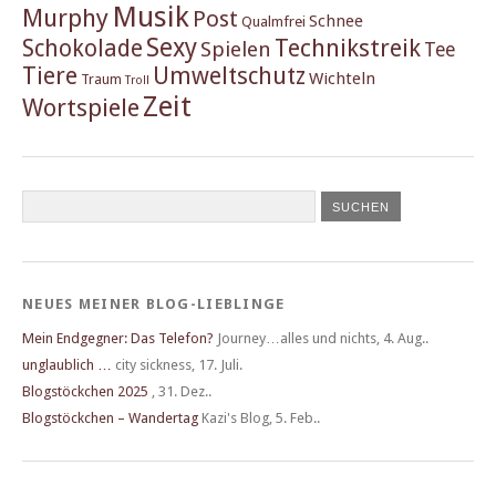
Musik
Murphy
Post
Schnee
Qualmfrei
Sexy
Schokolade
Technikstreik
Spielen
Tee
Tiere
Umweltschutz
Wichteln
Traum
Troll
Zeit
Wortspiele
NEUES MEINER BLOG-LIEBLINGE
Mein Endgegner: Das Telefon?
Journey…alles und nichts
,
4. Aug..
unglaublich …
city sickness
,
17. Juli.
Blogstöckchen 2025
,
31. Dez..
Blogstöckchen – Wandertag
Kazi's Blog
,
5. Feb..