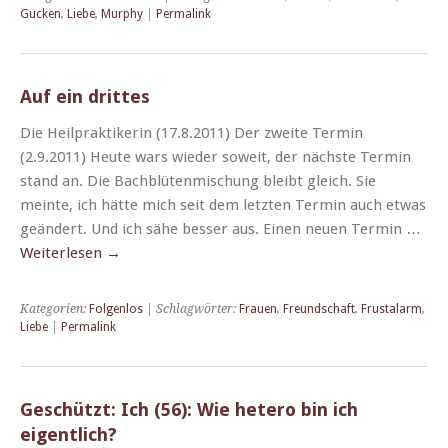
Gucken
,
Liebe
,
Murphy
|
Permalink
Auf ein drittes
Die Heil­prak­tik­erin (17.8.2011) Der zweite Ter­min
(2.9.2011) Heute wars wieder soweit, der näch­ste Ter­min
stand an. Die Bach­blüten­mis­chung bleibt gle­ich. Sie
meinte, ich hätte mich seit dem let­zten Ter­min auch etwas
geän­dert. Und ich sähe bess­er aus. Einen neuen Ter­min …
Weit­er­lesen
→
Kategorien:
Folgenlos
| Schlagwörter:
Frauen
,
Freundschaft
,
Frustalarm
,
Liebe
|
Permalink
Geschützt: Ich (56): Wie hetero bin ich
eigentlich?