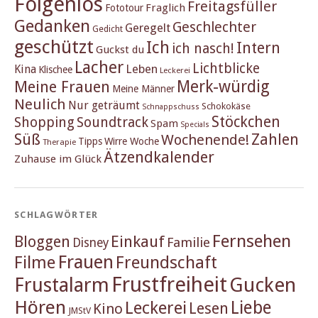
Folgenlos
Freitagsfüller
Fraglich
Fototour
Gedanken
Geschlechter
Geregelt
Gedicht
geschützt
Ich
Intern
ich nasch!
Guckst du
Lacher
Lichtblicke
Kina
Leben
Klischee
Leckerei
Merk-würdig
Meine Frauen
Meine Männer
Neulich
Nur geträumt
Schokokäse
Schnappschuss
Stöckchen
Shopping
Soundtrack
Spam
Specials
Süß
Zahlen
Wochenende!
Tipps
Wirre Woche
Therapie
Ätzendkalender
Zuhause im Glück
SCHLAGWÖRTER
Fernsehen
Einkauf
Bloggen
Familie
Disney
Frauen
Filme
Freundschaft
Frustfreiheit
Frustalarm
Gucken
Hören
Liebe
Leckerei
Lesen
Kino
JMStV