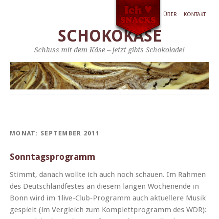
ÜBER
KONTAKT
SCHOKOKÄSE
Schluss mit dem Käse – jetzt gibts Schokolade!
MONAT:
SEPTEMBER 2011
Sonntagsprogramm
Stimmt, danach wollte ich auch noch schauen. Im Rah­men
des Deutsch­land­festes an diesem lan­gen Woch­enende in
Bonn wird im 1live-Club-Pro­­gramm auch aktuellere Musik
gespielt (im Ver­gle­ich zum Kom­plettpro­gramm des WDR):