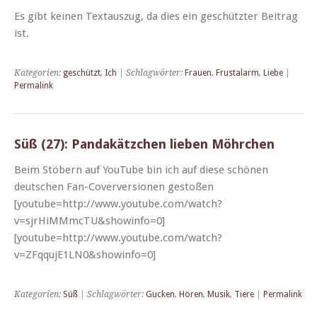
Es gibt keinen Tex­tauszug, da dies ein geschützter Beitrag
ist.
Kategorien:
geschützt
,
Ich
| Schlagwörter:
Frauen
,
Frustalarm
,
Liebe
|
Permalink
Süß (27): Pandakätzchen lieben Möhrchen
Beim Stöbern auf YouTube bin ich auf diese schö­nen
deutschen Fan-Cov­­erver­­sio­­nen gestoßen
[youtube=http://www.youtube.com/watch?
v=sjrHiMMmcTU&showinfo=0]
[youtube=http://www.youtube.com/watch?
v=ZFqqujE1LN0&showinfo=0]
Kategorien:
Süß
| Schlagwörter:
Gucken
,
Hören
,
Musik
,
Tiere
|
Permalink