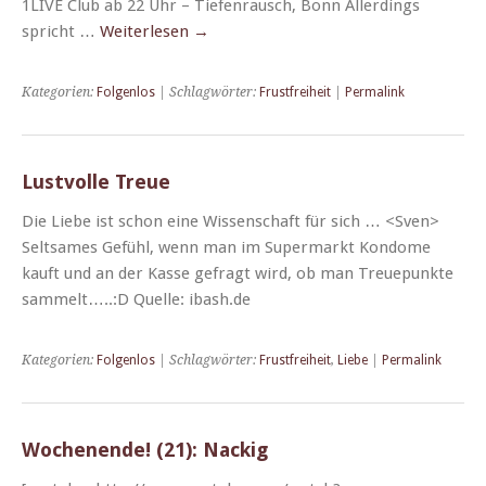
1LIVE Club ab 22 Uhr – Tiefen­rausch, Bonn Allerd­ings
spricht …
Weit­er­lesen
→
Kategorien:
Folgenlos
| Schlagwörter:
Frustfreiheit
|
Permalink
Lustvolle Treue
Die Liebe ist schon eine Wis­senschaft für sich … <Sven>
Selt­sames Gefühl, wenn man im Super­markt Kon­dome
kauft und an der Kasse gefragt wird, ob man Treuepunk­te
sammelt…..:D Quelle: ibash.de
Kategorien:
Folgenlos
| Schlagwörter:
Frustfreiheit
,
Liebe
|
Permalink
Wochenende! (21): Nackig