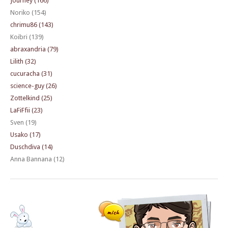
Journey (166)
Noriko (154)
chrimu86 (143)
Koibri (139)
abraxandria (79)
Lilith (32)
cucuracha (31)
science-guy (26)
Zottelkind (25)
LaFiFfii (23)
Sven (19)
Usako (17)
Duschdiva (14)
Anna Bannana (12)