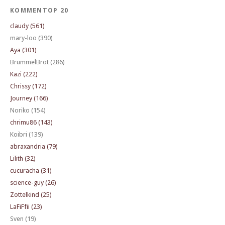
KOMMENTOP 20
claudy (561)
mary-loo (390)
Aya (301)
BrummelBrot (286)
Kazi (222)
Chrissy (172)
Journey (166)
Noriko (154)
chrimu86 (143)
Koibri (139)
abraxandria (79)
Lilith (32)
cucuracha (31)
science-guy (26)
Zottelkind (25)
LaFiFfii (23)
Sven (19)