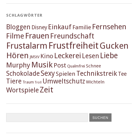
SCHLAGWÖRTER
Fernsehen
Einkauf
Bloggen
Familie
Disney
Frauen
Filme
Freundschaft
Frustfreiheit
Frustalarm
Gucken
Hören
Liebe
Leckerei
Lesen
Kino
JMStV
Musik
Murphy
Post
Schnee
Qualmfrei
Sexy
Schokolade
Technikstreik
Spielen
Tee
Tiere
Umweltschutz
Wichteln
Traum
Troll
Zeit
Wortspiele