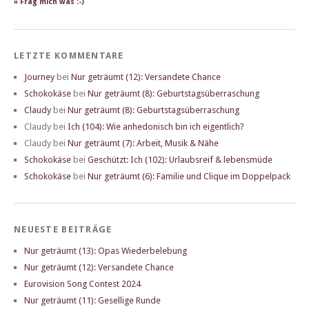
» Frag mich was :-)
LETZTE KOMMENTARE
Journey
bei
Nur geträumt (12): Versandete Chance
Schokokäse
bei
Nur geträumt (8): Geburtstagsüberraschung
Claudy
bei
Nur geträumt (8): Geburtstagsüberraschung
Claudy
bei
Ich (104): Wie anhedonisch bin ich eigentlich?
Claudy
bei
Nur geträumt (7): Arbeit, Musik & Nähe
Schokokäse
bei
Geschützt: Ich (102): Urlaubsreif & lebensmüde
Schokokäse
bei
Nur geträumt (6): Familie und Clique im Doppelpack
NEUESTE BEITRÄGE
Nur geträumt (13): Opas Wiederbelebung
Nur geträumt (12): Versandete Chance
Eurovision Song Contest 2024
Nur geträumt (11): Gesellige Runde