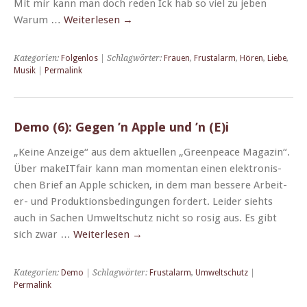
Mit mir kann man doch reden Ick hab so viel zu jeben
Warum …
Weit­er­lesen
→
Kategorien:
Folgenlos
| Schlagwörter:
Frauen
,
Frustalarm
,
Hören
,
Liebe
,
Musik
|
Permalink
Demo (6): Gegen ’n Apple und ’n (E)i
„Keine Anzeige“ aus dem aktuellen „Green­peace Mag­a­zin“.
Über makeIT­fair kann man momen­tan einen elek­tro­n­is­
chen Brief an Apple schick­en, in dem man bessere Arbeit­
er- und Pro­duk­tions­be­din­gun­gen fordert. Lei­der siehts
auch in Sachen Umweltschutz nicht so rosig aus. Es gibt
sich zwar …
Weit­er­lesen
→
Kategorien:
Demo
| Schlagwörter:
Frustalarm
,
Umweltschutz
|
Permalink