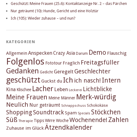
Geschützt: Meine Frauen (25.6): Kontaktanzeige Nr. 2 – das Pärchen
Nur geträumt (10): Hunde, Gericht und eine Holztür
Ich (105): Wieder zuhause – und nun?
KATEGORIEN
Demo
Anspecken
Crazy Asia
Allgemein
Flauschig
Darum
Folgenlos
Freitagsfüller
Fraglich
Fototour
Gedanken
Geschlechter
Geregelt
Gedicht
geschützt
Ich
Intern
ich nasch!
Guckst du
Lacher
Lichtblicke
Kina
Leben
Klischee
Leckerei
Merk-würdig
Meine Frauen
Meine Männer
Neulich
Nur geträumt
Schokokäse
Schnappschuss
Stöckchen
Shopping
Soundtrack
Spam
Specials
Süß
Zahlen
Wochenende!
Tipps
Wirre Woche
Therapie
Ätzendkalender
Zuhause im Glück