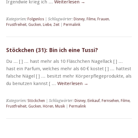
Irgend­wie krieg ich …
Weit­er­lesen
→
Kategorien:
Folgenlos
| Schlagwörter:
Disney
,
Filme
,
Frauen
,
Frustfreiheit
,
Gucken
,
Liebe
,
Zeit
|
Permalink
Stöckchen (31): Bin ich eine Tussi?
Du … [ ] … hast mehr als 10 Fläschchen Nag­el­lack [ ] …
hast ein Par­fum, welch­es mehr als 60 € kostet [ ] … hat­test
falsche Nägel [ ] … besitzt mehr Kör­perpflege­pro­duk­te, als
du benutzen kannst [ …
Weit­er­lesen
→
Kategorien:
Stöckchen
| Schlagwörter:
Disney
,
Einkauf
,
Fernsehen
,
Filme
,
Frustfreiheit
,
Gucken
,
Hören
,
Musik
|
Permalink