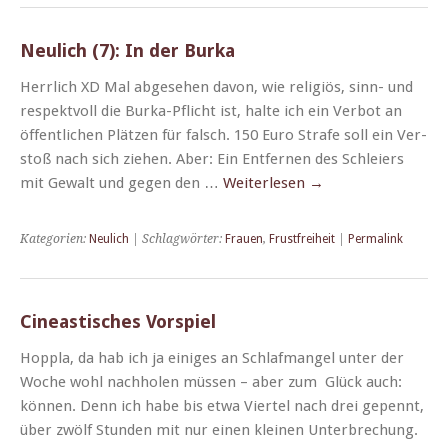
Neulich (7): In der Burka
Her­rlich XD Mal abge­se­hen davon, wie religiös, sinn- und
respek­tvoll die Bur­­ka-Pflicht ist, halte ich ein Ver­bot an
öffentlichen Plätzen für falsch. 150 Euro Strafe soll ein Ver­
stoß nach sich ziehen. Aber: Ein Ent­fer­nen des Schleiers
mit Gewalt und gegen den …
Weit­er­lesen
→
Kategorien:
Neulich
| Schlagwörter:
Frauen
,
Frustfreiheit
|
Permalink
Cineastisches Vorspiel
Hop­pla, da hab ich ja einiges an Schlaf­man­gel unter der
Woche wohl nach­holen müssen – aber zum Glück auch:
kön­nen. Denn ich habe bis etwa Vier­tel nach drei gepen­nt,
über zwölf Stun­den mit nur einen kleinen Unter­brechung.