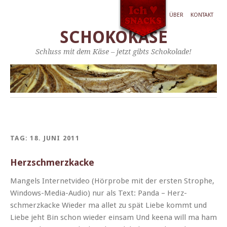
ÜBER
KONTAKT
SCHOKOKÄSE
Schluss mit dem Käse – jetzt gibts Schokolade!
TAG:
18. JUNI 2011
Herzschmerzkacke
Man­gels Inter­netvideo (Hör­probe mit der ersten Stro­phe,
Win­­dows-Media-Audio) nur als Text: Pan­da – Herz­
schmerzkacke Wieder ma allet zu spät Liebe kommt und
Liebe jeht Bin schon wieder ein­sam Und keena will ma ham