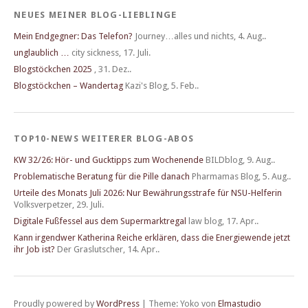
NEUES MEINER BLOG-LIEBLINGE
Mein Endgegner: Das Telefon?
Journey…alles und nichts
,
4. Aug..
unglaublich …
city sickness
,
17. Juli.
Blogstöckchen 2025
,
31. Dez..
Blogstöckchen – Wandertag
Kazi's Blog
,
5. Feb..
TOP10-NEWS WEITERER BLOG-ABOS
KW 32/26: Hör- und Gucktipps zum Wochenende
BILDblog
,
9. Aug..
Problematische Beratung für die Pille danach
Pharmamas Blog
,
5. Aug..
Urteile des Monats Juli 2026: Nur Bewährungsstrafe für NSU-Helferin
Volksverpetzer
,
29. Juli.
Digitale Fußfessel aus dem Supermarktregal
law blog
,
17. Apr..
Kann irgendwer Katherina Reiche erklären, dass die Energiewende jetzt
ihr Job ist?
Der Graslutscher
,
14. Apr..
Proudly powered by
WordPress
|
Theme: Yoko von
Elmastudio