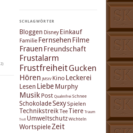
SCHLAGWÖRTER
Einkauf
Bloggen
Disney
Fernsehen
Filme
Familie
Frauen
Freundschaft
Frustalarm
2)
Frustfreiheit
Gucken
Hören
Leckerei
Kino
JMStV
Liebe
Murphy
Lesen
Musik
Post
Schnee
Qualmfrei
Sexy
Schokolade
Spielen
Technikstreik
Tiere
Tee
Traum
Umweltschutz
Wichteln
Troll
Zeit
Wortspiele