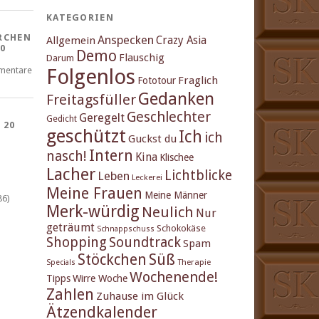
KATEGORIEN
RCHEN
Anspecken
Crazy Asia
Allgemein
0
Demo
Flauschig
Darum
Folgenlos
mentare
Fraglich
Fototour
Gedanken
Freitagsfüller
Geschlechter
Geregelt
Gedicht
 20
geschützt
Ich
ich
Guckst du
Intern
nasch!
Kina
Klischee
Lacher
Lichtblicke
Leben
Leckerei
Meine Frauen
Meine Männer
86)
Merk-würdig
Neulich
Nur
geträumt
Schokokäse
Schnappschuss
Shopping
Soundtrack
Spam
Stöckchen
Süß
Therapie
Specials
Wochenende!
Tipps
Wirre Woche
Zahlen
Zuhause im Glück
Ätzendkalender