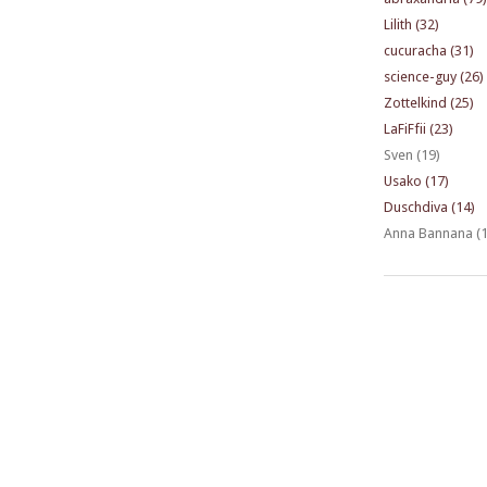
Lilith (32)
cucuracha (31)
science-guy (26)
Zottelkind (25)
LaFiFfii (23)
Sven (19)
Usako (17)
Duschdiva (14)
Anna Bannana (1