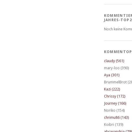
KOMMENTIE
JAHRES-TOP2
Noch keine Kom
KOMMENTOP
claudy (561)
mary-loo (390)
Aya (301)
BrummelBrot (2
Kazi (222)
Chrissy (172)
Journey (166)
Noriko (154)
chrimu86 (143)
Koibri (139)
abraxandria (79)