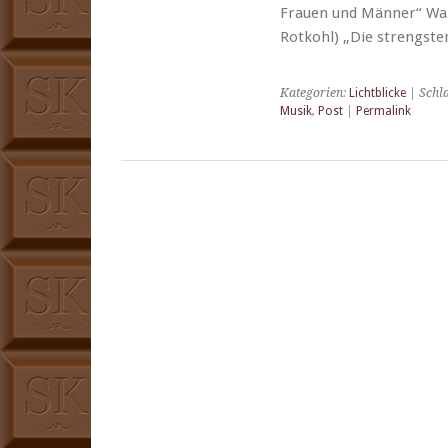
Frauen und Män­ner“ Wa
Rotkohl) „Die streng­ste
Kategorien:
Lichtblicke
| Schl
Musik
,
Post
|
Permalink