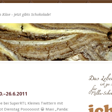
 Käse – jetzt gibts Schokolade!
20.–26.6.2011
e bei Super­RTL Kleines Twit­tern mit
ot Dien­stag Poooooost 😀 Maxi „Pan­da: