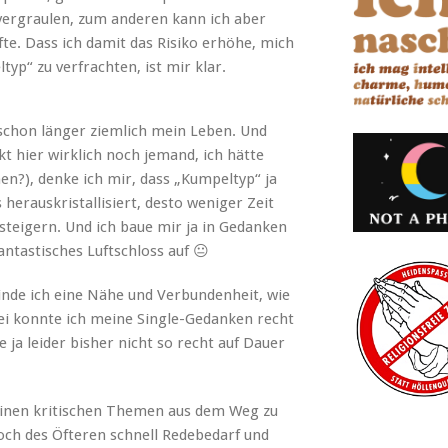
 ver­graulen, zum anderen kann ich aber
ufte. Dass ich damit das Risiko erhöhe, mich
yp“ zu ver­fracht­en, ist mir klar.
schon länger ziem­lich mein Leben. Und
kt hier wirk­lich noch jemand, ich hätte
en?), denke ich mir, dass „Kumpel­typ“ ja
 her­auskristallisiert, desto weniger Zeit
steigern. Und ich baue mir ja in Gedanken
n­tastis­ches Luftschloss auf 😐
nde ich eine Nähe und Ver­bun­den­heit, wie
bei kon­nte ich meine Sin­gle-Gedanken recht
 ja lei­der bish­er nicht so recht auf Dauer
einen kri­tis­chen The­men aus dem Weg zu
och des Öfteren schnell Redebe­darf und