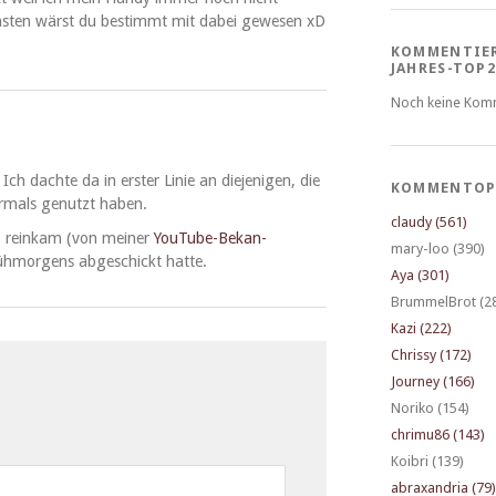
­sten wärst du bes­timmt mit dabei gewe­sen xD
KOMMENTIE
JAHRES-TOP2
Noch keine Kom
 Ich dachte da in erster Lin­ie an diejeni­gen, die
KOMMENTOP
mals genutzt haben.
claudy (561)
 reinkam (von mein­er
YouTube-Bekan­
mary-loo (390)
früh­mor­gens abgeschickt hatte.
Aya (301)
BrummelBrot (2
Kazi (222)
Chrissy (172)
Journey (166)
Noriko (154)
chrimu86 (143)
Koibri (139)
abraxandria (79)