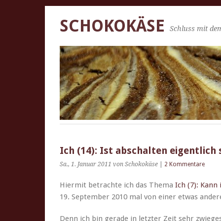
SCHOKOKÄSE
Schluss mit dem
Ich (14): Ist abschalten eigentlich 
Sa., 1. Januar 2011
von Schokokäse
|
2 Kommentare
Hier­mit betra­chte ich das The­ma
Ich (7): Kann 
19. Sep­tem­ber 2010 mal von ein­er etwas ander
Denn ich bin ger­ade in let­zter Zeit sehr zwieg