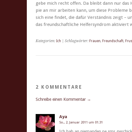
gebe mich recht offen. Da bleibt dann nur das Ho
pie an mir arbeit­en kann, um diese Prob­leme b
sich eine find­et, die dafür Ver­ständ­nis zeigt –
das fre­und­schaftliche Helfer­syn­drom aktiviert
Kategorien:
Ich
| Schlagwörter:
Frauen
,
Freundschaft
,
Fru
2 KOMMENTARE
Schreibe einen Kommentar →
Aya
So., 2. Januar 2011 um 01:31
Ich hab an nie­man­den ne sms geschic