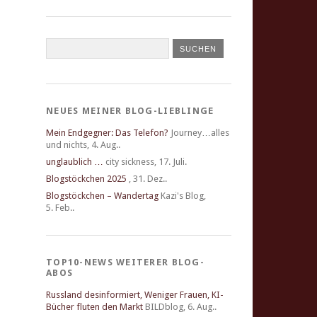
NEUES MEINER BLOG-LIEBLINGE
Mein Endgegner: Das Telefon?
Journey…alles
und nichts
,
4. Aug..
unglaublich …
city sickness
,
17. Juli.
Blogstöckchen 2025
,
31. Dez..
Blogstöckchen – Wandertag
Kazi's Blog
,
5. Feb..
TOP10-NEWS WEITERER BLOG-
ABOS
Russland desinformiert, Weniger Frauen, KI-
Bücher fluten den Markt
BILDblog
,
6. Aug..