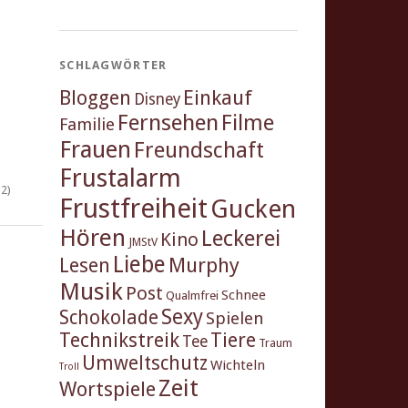
SCHLAGWÖRTER
Einkauf
Bloggen
Disney
Fernsehen
Filme
Familie
Frauen
Freundschaft
Frustalarm
2)
Frustfreiheit
Gucken
Hören
Leckerei
Kino
JMStV
Liebe
Murphy
Lesen
Musik
Post
Schnee
Qualmfrei
Sexy
Schokolade
Spielen
Technikstreik
Tiere
Tee
Traum
Umweltschutz
Wichteln
Troll
Zeit
Wortspiele