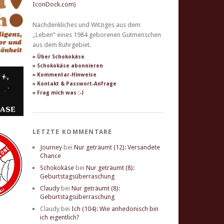
Nachdenkliches und Witziges aus dem
„Leben“ eines 1984 geborenen Gutmenschen
aus dem Ruhrgebiet.
» Über Schokokäse
» Schokokäse abonnieren
» Kommentar-Hinweise
» Kontakt & Passwort-Anfrage
» Frag mich was :-)
LETZTE KOMMENTARE
Journey
bei
Nur geträumt (12): Versandete
Chance
Schokokäse
bei
Nur geträumt (8):
Geburtstagsüberraschung
Claudy
bei
Nur geträumt (8):
Geburtstagsüberraschung
Claudy
bei
Ich (104): Wie anhedonisch bin
ich eigentlich?