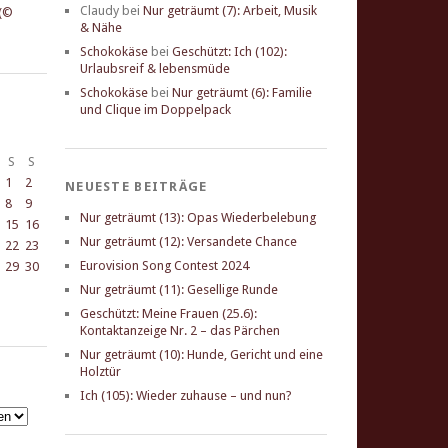
Claudy
bei
Nur geträumt (7): Arbeit, Musik
& Nähe
Schokokäse
bei
Geschützt: Ich (102):
Urlaubsreif & lebensmüde
Schokokäse
bei
Nur geträumt (6): Familie
und Clique im Doppelpack
S
S
1
2
NEUESTE BEITRÄGE
8
9
Nur geträumt (13): Opas Wiederbelebung
15
16
Nur geträumt (12): Versandete Chance
22
23
Eurovision Song Contest 2024
29
30
Nur geträumt (11): Gesellige Runde
Geschützt: Meine Frauen (25.6):
Kontaktanzeige Nr. 2 – das Pärchen
Nur geträumt (10): Hunde, Gericht und eine
Holztür
Ich (105): Wieder zuhause – und nun?