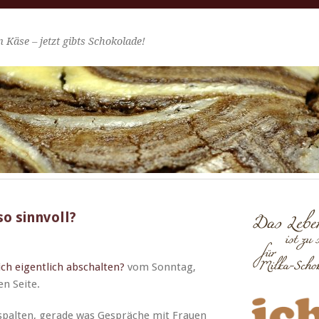
 Käse – jetzt gibts Schokolade!
so sinnvoll?
ich eigentlich abschal­ten?
vom Son­ntag,
en Seite.
es­pal­ten, ger­ade was Gespräche mit Frauen