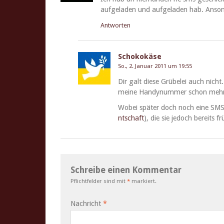
aufge­laden und aufge­laden hab. Anson
Antworten
Schokokäse
So., 2. Januar 2011 um 19:55
Dir galt diese Grü­belei auch nicht.
meine Han­dynum­mer schon mehr
Wobei später doch noch eine SMS
ntschaft
), die sie jedoch bere­its 
Schreibe einen Kommentar
Pflichtfelder sind mit
*
markiert.
Nachricht
*