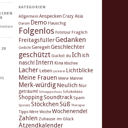
KATEGORIEN
RCHEN
Anspecken
Crazy Asia
Allgemein
0
Demo
Flauschig
Darum
mentare
Folgenlos
Fraglich
Fototour
Gedanken
Freitagsfüller
Geschlechter
Geregelt
Gedicht
 20
geschützt
Ich
ich
Guckst du
Intern
nasch!
Kina
Klischee
Lacher
Lichtblicke
Leben
Leckerei
Meine Frauen
86)
Meine Männer
Merk-würdig
Neulich
Nur
geträumt
Schokokäse
Schnappschuss
Shopping
Soundtrack
Spam
Stöckchen
Süß
Therapie
Specials
Wochenende!
Tipps
Wirre Woche
Zahlen
Zuhause im Glück
Ätzendkalender