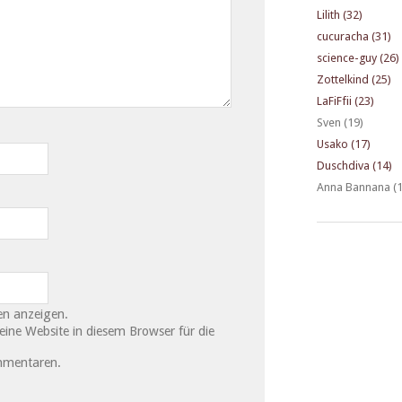
Lilith (32)
cucuracha (31)
science-guy (26)
Zottelkind (25)
LaFiFfii (23)
Sven (19)
Usako (17)
Duschdiva (14)
Anna Bannana (1
n anzeigen.
ne Website in diesem Browser für die
mmentaren.