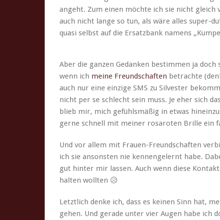
ange­ht. Zum einen möchte ich sie nicht gle­ich
auch nicht lange so tun, als wäre alles super-d
qua­si selb­st auf die Ersatzbank namens „Kumpel­t
Aber die ganzen Gedanken bes­tim­men ja doch 
wenn ich
meine Fre­und­schaften
betra­chte (den
auch nur eine einzige SMS zu Sil­vester bekom­m
nicht per se schlecht sein muss. Je eher sich das
blieb mir, mich gefühlsmäßig in etwas hineinzu
gerne schnell mit mein­er rosaroten Brille ein fa
Und vor allem mit Frauen-Fre­und­schaften verbi
ich sie anson­sten nie ken­nen­gel­ernt habe. Da
gut hin­ter mir lassen. Auch wenn diese Kon­tak­te
hal­ten wollten 😥
Let­ztlich denke ich, dass es keinen Sinn hat, m
gehen. Und ger­ade unter vier Augen habe ich d