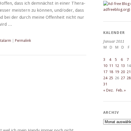
f­fen, dass ich dem­nächst in ein­er Ther­a­
ess­er meis­tern zu kön­nen, und/oder, dass
 und bei der durch meine Offen­heit nicht nur
 wird …
KALENDER
stalarm
|
Permalink
Januar 2011
M
D
M
D
F
3
4
5
6
7
10
11
12
13
14
17
18
19
20
21
24
25
26
27
28
31
« Dez.
Feb. »
ARCHIV
Archiv
kt weil ich mein Handy immer noch nicht