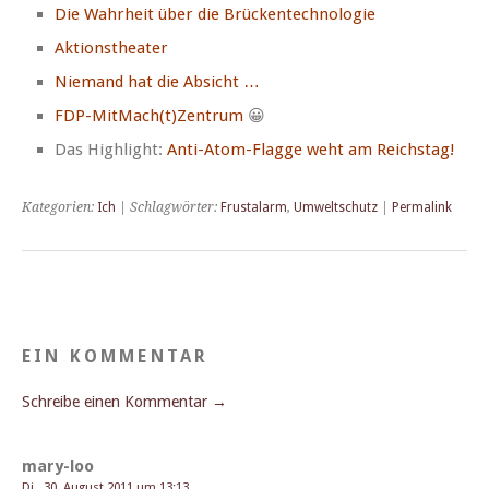
Die Wahrheit über die Brückentechnologie
Aktion­sthe­ater
Nie­mand hat die Absicht …
FDP-MitMach(t)Zentrum
😀
Das High­light:
Anti-Atom-Flagge weht am Reichstag!
Kategorien:
Ich
| Schlagwörter:
Frustalarm
,
Umweltschutz
|
Permalink
EIN KOMMENTAR
Schreibe einen Kommentar →
mary-loo
Di., 30. August 2011 um 13:13