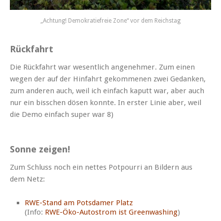
„Achtung! Demokratiefreie Zone“ vor dem Reichstag
Rückfahrt
Die Rück­fahrt war wesentlich angenehmer. Zum einen
wegen der auf der Hin­fahrt gekomme­nen zwei Gedanken,
zum anderen auch, weil ich ein­fach kaputt war, aber auch
nur ein biss­chen dösen kon­nte. In erster Lin­ie aber, weil
die Demo ein­fach super war 8)
Sonne zeigen!
Zum Schluss noch ein nettes Pot­pour­ri an Bildern aus
dem Netz:
RWE-Stand am Pots­damer Platz
(Info:
RWE-Öko-Autostrom ist Green­wash­ing
)