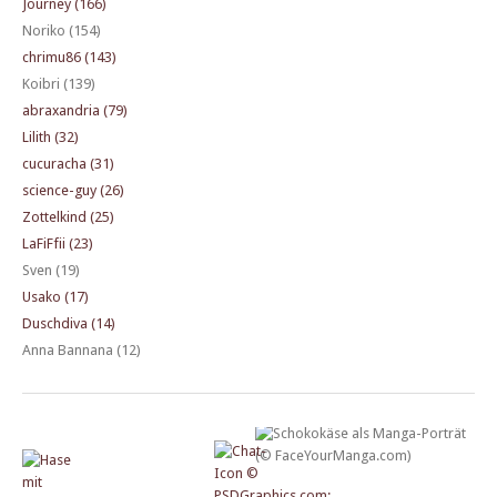
Journey (166)
Noriko (154)
chrimu86 (143)
Koibri (139)
abraxandria (79)
Lilith (32)
cucuracha (31)
science-guy (26)
Zottelkind (25)
LaFiFfii (23)
Sven (19)
Usako (17)
Duschdiva (14)
Anna Bannana (12)