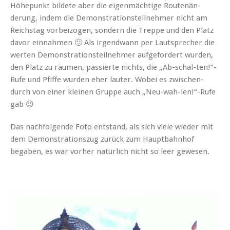
Höhep­unkt bildete aber die eigen­mächtige Routenän­
derung, indem die Demon­stra­tionsteil­nehmer nicht am
Reich­stag vor­beizo­gen, son­dern die Treppe und den Platz
davor ein­nah­men 🙂 Als irgend­wann per Laut­sprech­er die
werten Demon­stra­tionsteil­nehmer aufge­fordert wur­den,
den Platz zu räu­men, passierte nichts, die „Ab-schal-ten!“-
Rufe und Pfiffe wur­den eher lauter. Wobei es zwis­chen­
durch von ein­er kleinen Gruppe auch „Neu-wah-len!“-Rufe
gab 😉
Das nach­fol­gende Foto ent­stand, als sich viele wieder mit
dem Demon­stra­tionszug zurück zum Haupt­bahn­hof
begaben, es war vorher natür­lich nicht so leer gewesen.