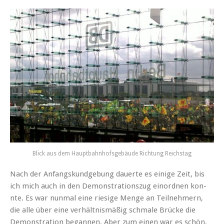
Blick aus dem Haupt­bahn­hof­s­ge­bäude Rich­tung Reichstag
Nach der Anfangskundge­bung dauerte es einige Zeit, bis
ich mich auch in den Demon­stra­tionszug einord­nen kon­
nte. Es war nun­mal eine riesige Menge an Teil­nehmern,
die alle über eine ver­hält­nis­mäßig schmale Brücke die
Demon­stra­tion began­nen. Aber zum einen war es schön,