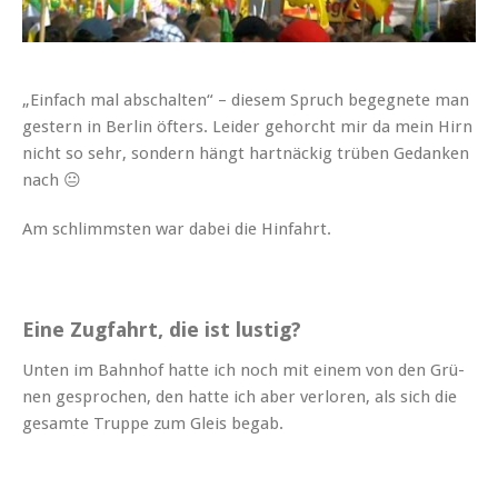
„Ein­fach mal abschal­ten“ – diesem Spruch begeg­nete man
gestern in Berlin öfters. Lei­der gehorcht mir da mein Hirn
nicht so sehr, son­dern hängt hart­näck­ig trüben Gedanken
nach 😐
Am schlimm­sten war dabei die Hinfahrt.
Eine Zugfahrt, die ist lustig?
Unten im Bahn­hof hat­te ich noch mit einem von den Grü­
nen gesprochen, den hat­te ich aber ver­loren, als sich die
gesamte Truppe zum Gleis begab.