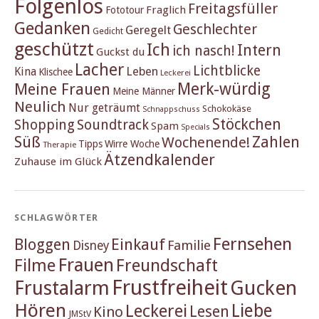
Folgenlos
Freitagsfüller
Fraglich
Fototour
Gedanken
Geschlechter
Geregelt
Gedicht
geschützt
Ich
Intern
ich nasch!
Guckst du
Lacher
Lichtblicke
Kina
Leben
Klischee
Leckerei
Merk-würdig
Meine Frauen
Meine Männer
Neulich
Nur geträumt
Schokokäse
Schnappschuss
Stöckchen
Shopping
Soundtrack
Spam
Specials
Süß
Zahlen
Wochenende!
Tipps
Wirre Woche
Therapie
Ätzendkalender
Zuhause im Glück
SCHLAGWÖRTER
Fernsehen
Einkauf
Bloggen
Familie
Disney
Frauen
Filme
Freundschaft
Frustfreiheit
Frustalarm
Gucken
Hören
Liebe
Leckerei
Lesen
Kino
JMStV