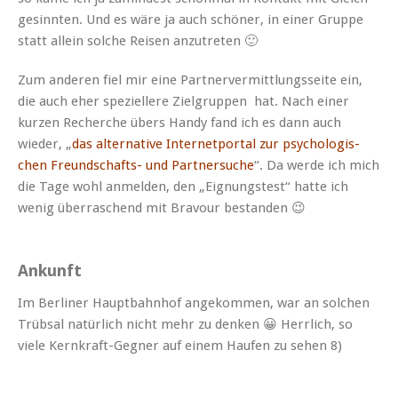
gesin­nten. Und es wäre ja auch schön­er, in ein­er Gruppe
statt allein solche Reisen anzutreten 🙂
Zum anderen fiel mir eine Part­nerver­mit­tlungs­seite ein,
die auch eher speziellere Ziel­grup­pen hat. Nach ein­er
kurzen Recherche übers Handy fand ich es dann auch
wieder, „
das alter­na­tive Inter­net­por­tal zur psy­chol­o­gis­
chen Fre­und­schafts- und Part­ner­suche
“. Da werde ich mich
die Tage wohl anmelden, den „Eig­nung­stest“ hat­te ich
wenig über­raschend mit Bravour bestanden 😉
Ankunft
Im Berlin­er Haupt­bahn­hof angekom­men, war an solchen
Trüb­sal natür­lich nicht mehr zu denken 😀 Her­rlich, so
viele Kernkraft-Geg­n­er auf einem Haufen zu sehen 8)