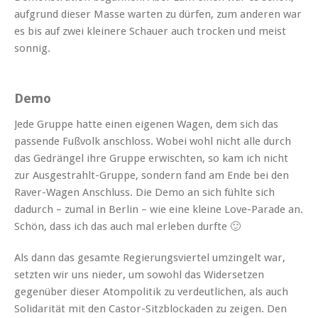
auf­grund dieser Masse warten zu dür­fen, zum anderen war
es bis auf zwei kleinere Schauer auch trock­en und meist
sonnig.
Demo
Jede Gruppe hat­te einen eige­nen Wagen, dem sich das
passende Fußvolk anschloss. Wobei wohl nicht alle durch
das Gedrän­gel ihre Gruppe erwis­cht­en, so kam ich nicht
zur Aus­ges­trahlt-Gruppe, son­dern fand am Ende bei den
Raver-Wagen Anschluss. Die Demo an sich fühlte sich
dadurch – zumal in Berlin – wie eine kleine Love-Parade an.
Schön, dass ich das auch mal erleben durfte 🙂
Als dann das gesamte Regierungsvier­tel umzin­gelt war,
set­zten wir uns nieder, um sowohl das Wider­set­zen
gegenüber dieser Atom­poli­tik zu verdeut­lichen, als auch
Sol­i­dar­ität mit den Cas­tor-Sitzblock­aden zu zeigen. Den