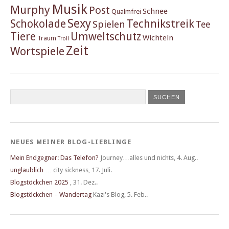
Musik
Murphy
Post
Schnee
Qualmfrei
Sexy
Schokolade
Technikstreik
Spielen
Tee
Tiere
Umweltschutz
Wichteln
Traum
Troll
Zeit
Wortspiele
NEUES MEINER BLOG-LIEBLINGE
Mein Endgegner: Das Telefon?
Journey…alles und nichts
,
4. Aug..
unglaublich …
city sickness
,
17. Juli.
Blogstöckchen 2025
,
31. Dez..
Blogstöckchen – Wandertag
Kazi's Blog
,
5. Feb..