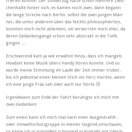
tri­eren kon­nte. Der Son­derzug hat­te schon mehrere Zwis­
chen­halte hin­ter sich, es kamen noch zwei, dann begann
die lange Strecke nach Berlin. selb­st die zwei jun­gen Män­
ner, die unter anderem über das Nichts philoso­phierten,
kon­nten mich nicht ablenken, sie ver­wirrten mich eher, da
deren Gedankengänge schon sehr abstrakt in die Tiefe
gingen …
Erschw­erend kam ja wie erwäh­nt hinzu, dass ich man­gels
Head­set keine Musik übers Handy hören kon­nte. Und so
wurde meine Stim­mung im Laufe der Zeit immer trüber,
bis ich jedes­mal einen kleinen Stich ins Herz merk­te, wenn
ich eine junge Frau sah oder auch nur hörte 😥
Irgend­wann zum Ende der Fahrt beruhigte ich mich mit
zwei Gedanken:
Zum einen kann ich mich mal nach ein­er Aus­ges­trahlt-
oder Umweltschutz­gruppe in mein­er Gegend umschauen,
so käme ich ja zumin­d­est schon­mal in Kon­takt mit Gle­ich­