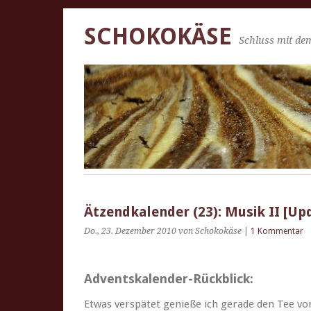
SCHOKOKÄSE
Schluss mit dem
Ätzendkalender (23): Musik II [Up
Do., 23. Dezember 2010
von Schokokäse
|
1 Kommentar
Adventskalender-Rückblick:
Etwas ver­spätet genieße ich ger­ade den Tee vo