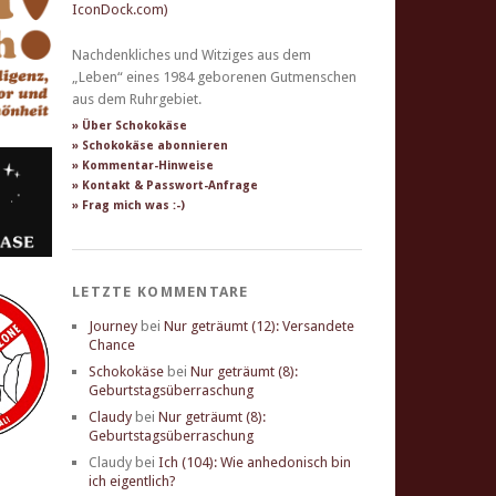
Nachdenkliches und Witziges aus dem
„Leben“ eines 1984 geborenen Gutmenschen
aus dem Ruhrgebiet.
» Über Schokokäse
» Schokokäse abonnieren
» Kommentar-Hinweise
» Kontakt & Passwort-Anfrage
» Frag mich was :-)
LETZTE KOMMENTARE
Journey
bei
Nur geträumt (12): Versandete
Chance
Schokokäse
bei
Nur geträumt (8):
Geburtstagsüberraschung
Claudy
bei
Nur geträumt (8):
Geburtstagsüberraschung
Claudy
bei
Ich (104): Wie anhedonisch bin
ich eigentlich?