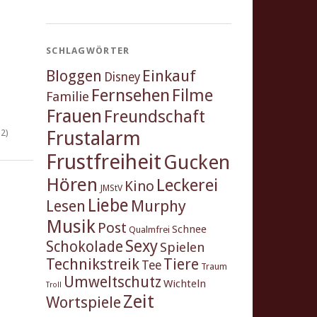
SCHLAGWÖRTER
Einkauf
Bloggen
Disney
Fernsehen
Filme
Familie
Frauen
Freundschaft
Frustalarm
2)
Frustfreiheit
Gucken
Hören
Leckerei
Kino
JMStV
Liebe
Murphy
Lesen
Musik
Post
Schnee
Qualmfrei
Sexy
Schokolade
Spielen
Technikstreik
Tiere
Tee
Traum
Umweltschutz
Wichteln
Troll
Zeit
Wortspiele