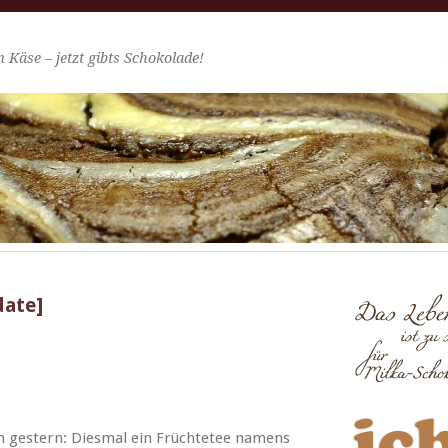
 Käse – jetzt gibts Schokolade!
date]
n gestern: Dies­mal ein Früchte­tee namens