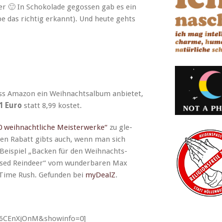
­er 🙂 In Schoko­lade gegossen gab es ein
be das richtig erkan­nt). Und heute gehts
s Ama­zon ein Wei­h­nacht­sal­bum anbi­etet,
1 Euro
statt 8,99 kostet.
0 wei­h­nachtliche Meis­ter­w­erke“
zu gle­
: Den Rabatt gibts auch, wenn man sich
Beispiel „Back­en für den Wei­h­nachts­
sed Rein­deer“ vom wun­der­baren Max
 Time Rush. Gefun­den bei
myDealZ
.
s6CEnXjOnM&showinfo=0]