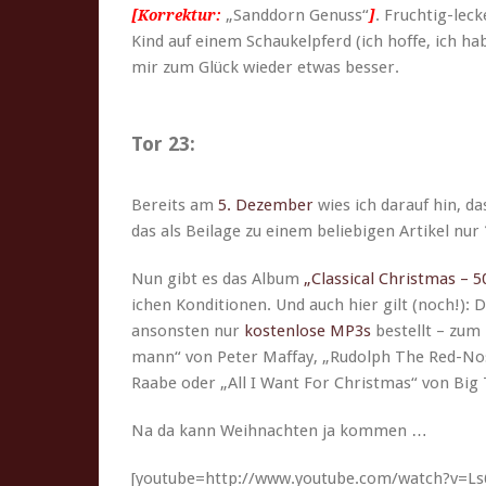
„Sand­dorn Genuss“
. Fruchtig-leck
[Kor­rek­tur:
]
Kind auf einem Schaukelpferd (ich hoffe, ich ha
mir zum Glück wieder etwas besser.
Tor 23:
Bere­its am
5. Dezem­ber
wies ich darauf hin, das
das als Beilage zu einem beliebi­gen Artikel nur
Nun gibt es das Album
„Clas­si­cal Christ­mas – 5
ichen Kon­di­tio­nen. Und auch hier gilt (noch!)
anson­sten nur
kosten­lose MP3s
bestellt – zum 
mann“ von Peter Maf­fay, „Rudolph The Red-No
Raabe oder „All I Want For Christ­mas“ von Big
Na da kann Wei­h­nacht­en ja kommen …
[youtube=http://www.youtube.com/watch?v=L