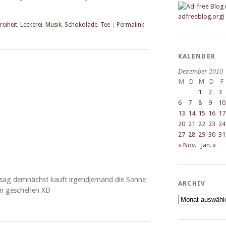
reiheit
,
Leckerei
,
Musik
,
Schokolade
,
Tee
|
Permalink
KALENDER
Dezember 2010
M
D
M
D
F
1
2
3
6
7
8
9
10
13
14
15
16
17
20
21
22
23
24
27
28
29
30
31
« Nov.
Jan. »
 sag dem­nächst kauft irgend­je­mand die Sonne
ARCHIV
hon geschehen XD
Archiv