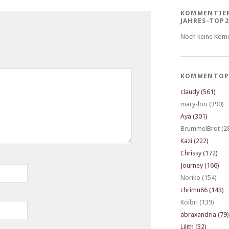
KOMMENTIE
JAHRES-TOP2
Noch keine Kom
KOMMENTOP
claudy (561)
mary-loo (390)
Aya (301)
BrummelBrot (2
Kazi (222)
Chrissy (172)
Journey (166)
Noriko (154)
chrimu86 (143)
Koibri (139)
abraxandria (79)
Lilith (32)