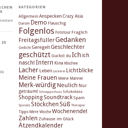
KATEGORIEN
RCHEN
0
Anspecken
Crazy Asia
Allgemein
mentare
Demo
Flauschig
Darum
Folgenlos
Fraglich
Fototour
Gedanken
Freitagsfüller
 20
Geschlechter
Geregelt
Gedicht
geschützt
Ich
ich
Guckst du
Intern
nasch!
Kina
Klischee
Lacher
Lichtblicke
Leben
Leckerei
86)
Meine Frauen
Meine Männer
Merk-würdig
Neulich
Nur
geträumt
Schokokäse
Schnappschuss
Shopping
Soundtrack
Spam
Stöckchen
Süß
Therapie
Specials
Wochenende!
Tipps
Wirre Woche
Zahlen
Zuhause im Glück
Ätzendkalender