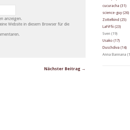
cucuracha (31)
science-guy (26)
n anzeigen.
Zottelkind (25)
ne Website in diesem Browser für die
LaFiFfii (23)
Sven (19)
mmentaren.
Usako (17)
Duschdiva (14)
Anna Bannana (1
Nächster Beitrag →