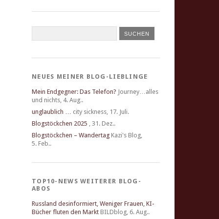
NEUES MEINER BLOG-LIEBLINGE
Mein Endgegner: Das Telefon?
Journey…alles
und nichts
,
4. Aug..
unglaublich …
city sickness
,
17. Juli.
Blogstöckchen 2025
,
31. Dez..
Blogstöckchen – Wandertag
Kazi's Blog
,
5. Feb..
TOP10-NEWS WEITERER BLOG-
ABOS
Russland desinformiert, Weniger Frauen, KI-
Bücher fluten den Markt
BILDblog
,
6. Aug..