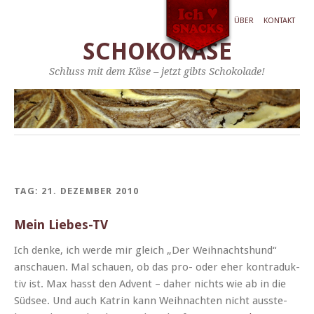
ÜBER
KONTAKT
SCHOKOKÄSE
Schluss mit dem Käse – jetzt gibts Schokolade!
TAG:
21. DEZEMBER 2010
Mein Liebes-TV
Ich denke, ich werde mir gle­ich „Der Wei­h­nacht­shund“
anschauen. Mal schauen, ob das pro- oder eher kon­traduk­
tiv ist. Max has­st den Advent – daher nichts wie ab in die
Süd­see. Und auch Katrin kann Wei­h­nacht­en nicht ausste­