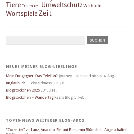
Tiere
Umweltschutz
Wichteln
Traum
Troll
Zeit
Wortspiele
NEUES MEINER BLOG-LIEBLINGE
Mein Endgegner: Das Telefon?
Journey…alles und nichts
,
4. Aug..
unglaublich …
city sickness
,
17. Juli.
Blogstöckchen 2025
,
31. Dez..
Blogstöckchen – Wandertag
Kazi's Blog
,
5. Feb..
TOP10-NEWS WEITERER BLOG-ABOS
“Correctiv” vs. Lanz, Anarcho-Elefant Benjamin Blümchen, Abgeschaltet!