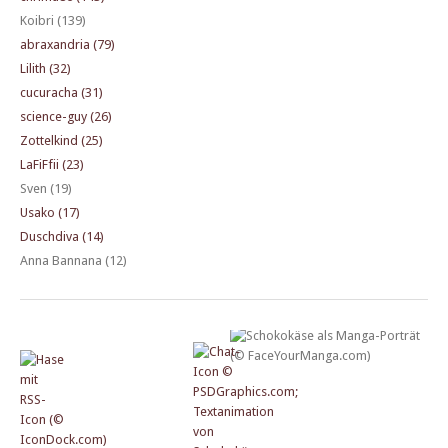
Koibri (139)
abraxandria (79)
Lilith (32)
cucuracha (31)
science-guy (26)
Zottelkind (25)
LaFiFfii (23)
Sven (19)
Usako (17)
Duschdiva (14)
Anna Bannana (12)