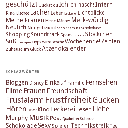
geschützt
Ich
Intern
ich nasch!
Guckst du
Lacher
Lichtblicke
Kina
Leben
Klischee
Leckerei
Merk-würdig
Meine Frauen
Meine Männer
Neulich
Nur geträumt
Schokokäse
Schnappschuss
Stöckchen
Shopping
Soundtrack
Spam
Specials
Süß
Zahlen
Wochenende!
Tipps
Wirre Woche
Therapie
Ätzendkalender
Zuhause im Glück
SCHLAGWÖRTER
Fernsehen
Einkauf
Bloggen
Familie
Disney
Frauen
Filme
Freundschaft
Frustfreiheit
Frustalarm
Gucken
Hören
Liebe
Leckerei
Lesen
Kino
JMStV
Musik
Murphy
Post
Schnee
Qualmfrei
Sexy
Schokolade
Technikstreik
Spielen
Tee