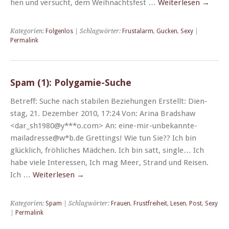
hen und ver­sucht, dem Wei­h­nachts­fest …
Weit­er­lesen
→
Kategorien:
Folgenlos
| Schlagwörter:
Frustalarm
,
Gucken
,
Sexy
|
Permalink
Spam (1): Polygamie-Suche
Betr­e­ff: Suche nach sta­bilen Beziehun­gen Erstellt: Dien­
stag, 21. Dezem­ber 2010, 17:24 Von: Ari­na Brad­shaw
<dar_sh1980@y***o.com> An: eine-mir-unbekan­nte-
mailadresse@w*b.de Gret­tings! Wie tun Sie?? Ich bin
glück­lich, fröh­lich­es Mäd­chen. Ich bin satt, sin­gle… Ich
habe viele Inter­essen, Ich mag Meer, Strand und Reisen.
Ich …
Weit­er­lesen
→
Kategorien:
Spam
| Schlagwörter:
Frauen
,
Frustfreiheit
,
Lesen
,
Post
,
Sexy
|
Permalink