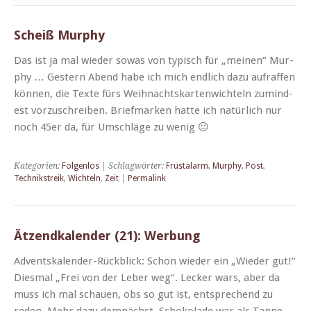
Scheiß Murphy
Das ist ja mal wieder sowas von typ­isch für „meinen“ Mur­
phy … Gestern Abend habe ich mich endlich dazu aufraf­fen
kön­nen, die Texte fürs Wei­h­nacht­skarten­wichteln zumin­d­
est vorzuschreiben. Brief­marken hat­te ich natür­lich nur
noch 45er da, für Umschläge zu wenig 😐
Kategorien:
Folgenlos
| Schlagwörter:
Frustalarm
,
Murphy
,
Post
,
Technikstreik
,
Wichteln
,
Zeit
|
Permalink
Ätzendkalender (21): Werbung
Adventskalen­der-Rück­blick: Schon wieder ein „Wieder gut!“
Dies­mal „Frei von der Leber weg“. Leck­er wars, aber da
muss ich mal schauen, obs so gut ist, entsprechend zu
reden. Mehr dazu dem­nächst. Schoko­lade war als Tanne