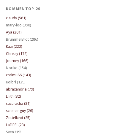
KOMMENTOP 20
claudy (561)
mary-loo (390)
Aya (301)
BrummelBrot (286)
Kazi (222)
Chrissy (172)
Journey (166)
Noriko (154)
chrimu86 (143)
Koibri (139)
abraxandria (79)
Lilith (32)
cucuracha (31)
science-guy (26)
Zottelkind (25)
LaFiFfii (23)
Sven (19)