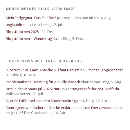
NEUES MEINER BLOG-LIEBLINGE
Mein Endgegner: Das Telefon?
Journey…alles und nichts
,
4. Aug..
unglaublich …
city sickness
,
17. Juli.
Blogstöckchen 2025
,
31. Dez..
Blogstöckchen – Wandertag
Kazi's Blog
,
5. Feb..
TOP10-NEWS WEITERER BLOG-ABOS
“Correctiv” vs. Lanz, Anarcho-Elefant Benjamin Blümchen, Abgeschaltet!
BILDblog
,
10. Aug..
Problematische Beratung für die Pille danach
Pharmamas Blog
,
5. Aug..
Urteile des Monats Juli 2026: Nur Bewährungsstrafe für NSU-Helferin
Volksverpetzer
,
29. Juli.
Digitale Fußfessel aus dem Supermarktregal
law blog
,
17. Apr..
Kann irgendwer Katherina Reiche erklären, dass die Energiewende jetzt
ihr Job ist?
Der Graslutscher
,
14. Apr..