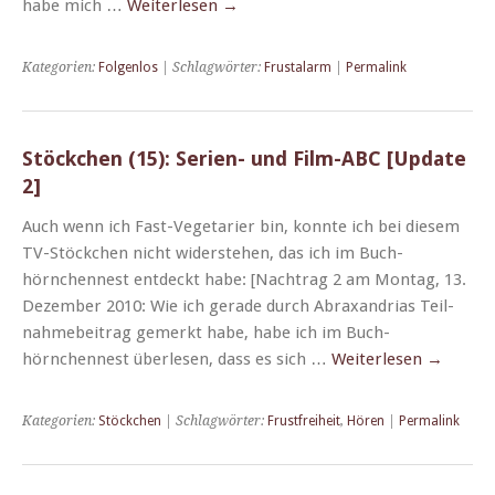
habe mich …
Weit­er­lesen
→
Kategorien:
Folgenlos
| Schlagwörter:
Frustalarm
|
Permalink
Stöckchen (15): Serien- und Film-ABC [Update
2]
Auch wenn ich Fast-Veg­­e­­tar­i­er bin, kon­nte ich bei diesem
TV-Stöckchen nicht wider­ste­hen, das ich im Buch­
hörnchennest ent­deckt habe: [Nach­trag 2 am Mon­tag, 13.
Dezem­ber 2010: Wie ich ger­ade durch Abraxan­drias Teil­
nah­me­beitrag gemerkt habe, habe ich im Buch­
hörnchennest über­lesen, dass es sich …
Weit­er­lesen
→
Kategorien:
Stöckchen
| Schlagwörter:
Frustfreiheit
,
Hören
|
Permalink