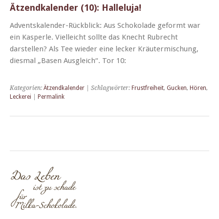
Ätzendkalender (10): Halleluja!
Adventskalen­der-Rück­blick: Aus Schoko­lade geformt war
ein Kasper­le. Vielle­icht sollte das Knecht Rubrecht
darstellen? Als Tee wieder eine leck­er Kräuter­mis­chung,
dies­mal „Basen Aus­gle­ich“. Tor 10:
Kategorien:
Ätzendkalender
| Schlagwörter:
Frustfreiheit
,
Gucken
,
Hören
,
Leckerei
|
Permalink