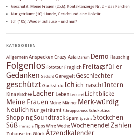
Geschützt: Meine Frauen (25.6): Kontaktanzeige Nr. 2 – das Pärchen
Nur geträumt (10): Hunde, Gericht und eine Holztür
Ich (105): Wieder zuhause – und nun?
KATEGORIEN
Demo
Anspecken
Crazy Asia
Allgemein
Flauschig
Darum
Folgenlos
Freitagsfüller
Fraglich
Fototour
Gedanken
Geschlechter
Geregelt
Gedicht
geschützt
Ich
Intern
ich nasch!
Guckst du
Lacher
Lichtblicke
Kina
Leben
Klischee
Leckerei
Merk-würdig
Meine Frauen
Meine Männer
Neulich
Nur geträumt
Schokokäse
Schnappschuss
Stöckchen
Shopping
Soundtrack
Spam
Specials
Süß
Zahlen
Wochenende!
Tipps
Wirre Woche
Therapie
Ätzendkalender
Zuhause im Glück