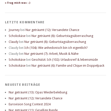
» Frag mich was :-)
LETZTE KOMMENTARE
Journey
bei
Nur geträumt (12): Versandete Chance
Schokokäse
bei
Nur geträumt (8): Geburtstagsüberraschung
Claudy
bei
Nur geträumt (8): Geburtstagsüberraschung
Claudy
bei
Ich (104): Wie anhedonisch bin ich eigentlich?
Claudy
bei
Nur geträumt (7): Arbeit, Musik & Nähe
Schokokäse
bei
Geschützt: Ich (102): Urlaubsreif & lebensmüde
Schokokäse
bei
Nur geträumt (6): Familie und Clique im Doppelpack
NEUESTE BEITRÄGE
Nur geträumt (13): Opas Wiederbelebung
Nur geträumt (12): Versandete Chance
Eurovision Song Contest 2024
Nur geträumt (11): Gesellige Runde