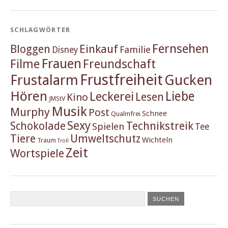
SCHLAGWÖRTER
Fernsehen
Einkauf
Bloggen
Familie
Disney
Frauen
Filme
Freundschaft
Frustfreiheit
Frustalarm
Gucken
Hören
Liebe
Leckerei
Lesen
Kino
JMStV
Musik
Murphy
Post
Schnee
Qualmfrei
Sexy
Schokolade
Technikstreik
Spielen
Tee
Tiere
Umweltschutz
Wichteln
Traum
Troll
Zeit
Wortspiele