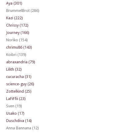
Aya (301)
BrummelBrot (286)
Kazi (222)
Chrissy (172)
Journey (166)
Noriko (154)
chrimu86 (143)
Koibri (139)
abraxandria (79)
Lilith (32)
cucuracha (31)
science-guy (26)
Zottelkind (25)
LaFiFfii (23)
Sven (19)
Usako (17)
Duschdiva (14)
Anna Bannana (12)