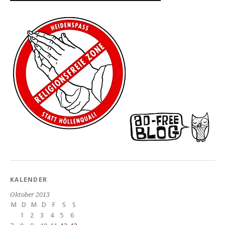
KALENDER
Oktober 2013
M
D
M
D
F
S
S
1
2
3
4
5
6