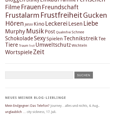
Frauen
Filme
Freundschaft
Frustfreiheit
Frustalarm
Gucken
Hören
Liebe
Leckerei
Lesen
Kino
JMStV
Musik
Murphy
Post
Schnee
Qualmfrei
Sexy
Schokolade
Technikstreik
Spielen
Tee
Tiere
Umweltschutz
Wichteln
Traum
Troll
Zeit
Wortspiele
NEUES MEINER BLOG-LIEBLINGE
Mein Endgegner: Das Telefon?
Journey…alles und nichts
,
4. Aug..
unglaublich …
city sickness
,
17. Juli.