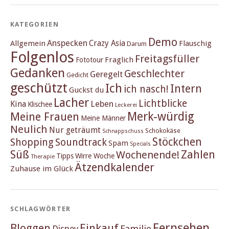
KATEGORIEN
Demo
Anspecken
Crazy Asia
Allgemein
Flauschig
Darum
Folgenlos
Freitagsfüller
Fraglich
Fototour
Gedanken
Geschlechter
Geregelt
Gedicht
geschützt
Ich
Intern
ich nasch!
Guckst du
Lacher
Lichtblicke
Kina
Leben
Klischee
Leckerei
Merk-würdig
Meine Frauen
Meine Männer
Neulich
Nur geträumt
Schokokäse
Schnappschuss
Stöckchen
Shopping
Soundtrack
Spam
Specials
Süß
Zahlen
Wochenende!
Tipps
Wirre Woche
Therapie
Ätzendkalender
Zuhause im Glück
SCHLAGWÖRTER
Fernsehen
Einkauf
Bloggen
Familie
Disney