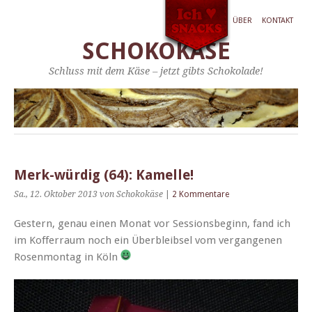
ÜBER
KONTAKT
SCHOKOKÄSE
Schluss mit dem Käse – jetzt gibts Schokolade!
Merk-würdig (64): Kamelle!
Sa., 12. Oktober 2013
von Schokokäse
|
2 Kommentare
Gestern, genau einen Monat vor Ses­sions­be­ginn, fand ich
im Kof­fer­raum noch ein Überbleib­sel vom ver­gan­genen
Rosen­mon­tag in Köln