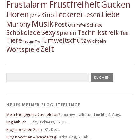
Frustfreiheit
Frustalarm
Gucken
Hören
Liebe
Leckerei
Lesen
Kino
JMStV
Musik
Murphy
Post
Schnee
Qualmfrei
Sexy
Schokolade
Technikstreik
Spielen
Tee
Tiere
Umweltschutz
Wichteln
Traum
Troll
Zeit
Wortspiele
NEUES MEINER BLOG-LIEBLINGE
Mein Endgegner: Das Telefon?
Journey…alles und nichts
,
4. Aug..
unglaublich …
city sickness
,
17. Juli.
Blogstöckchen 2025
,
31. Dez..
Blogstöckchen – Wandertag
Kazi's Blog
,
5. Feb..