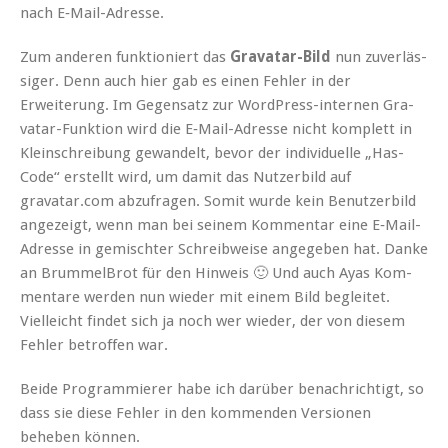
nach E‑Mail-Adresse.
Zum anderen funk­tion­iert das
Gra­vatar-Bild
nun zuver­läs­
siger. Denn auch hier gab es einen Fehler in der
Erweiterung. Im Gegen­satz zur Word­Press-inter­nen Gra­
vatar-Funk­tion wird die E‑Mail-Adresse nicht kom­plett in
Klein­schrei­bung gewan­delt, bevor der indi­vidu­elle „Has-
Code“ erstellt wird, um damit das Nutzer­bild auf
gravatar.com abzufra­gen. Somit wurde kein Benutzer­bild
angezeigt, wenn man bei seinem Kom­men­tar eine E‑Mail-
Adresse in gemis­chter Schreib­weise angegeben hat. Danke
an Brum­mel­Brot für den Hin­weis 🙂 Und auch Ayas Kom­
mentare wer­den nun wieder mit einem Bild begleit­et.
Vielle­icht find­et sich ja noch wer wieder, der von diesem
Fehler betrof­fen war.
Bei­de Pro­gram­mier­er habe ich darüber benachrichtigt, so
dass sie diese Fehler in den kom­menden Ver­sio­nen
beheben können.