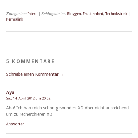
Kategorien:
Intern
| Schlagwörter:
Bloggen
,
Frustfreiheit
,
Technikstreik
|
Permalink
5 KOMMENTARE
Schreibe einen Kommentar →
Aya
Sa., 14. April 2012 um 20:52
Aha! Ich hab mich schon gewun­dert XD Aber nicht aus­re­ichend
um zu recher­chieren XD
Antworten