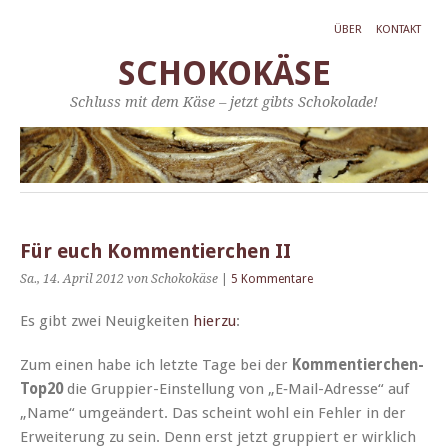
ÜBER
KONTAKT
SCHOKOKÄSE
Schluss mit dem Käse – jetzt gibts Schokolade!
Für euch Kommentierchen II
Sa., 14. April 2012
von Schokokäse
|
5 Kommentare
Es gibt zwei Neuigkeit­en
hierzu
:
Zum einen habe ich let­zte Tage bei der
Kom­men­tierchen-
Top20
die Grup­pi­er-Ein­stel­lung von „E‑Mail-Adresse“ auf
„Name“ umgeän­dert. Das scheint wohl ein Fehler in der
Erweiterung zu sein. Denn erst jet­zt grup­piert er wirk­lich