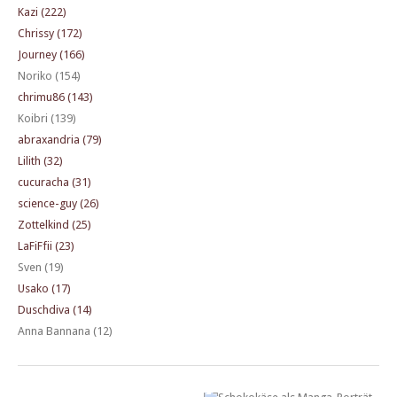
Kazi (222)
Chrissy (172)
Journey (166)
Noriko (154)
chrimu86 (143)
Koibri (139)
abraxandria (79)
Lilith (32)
cucuracha (31)
science-guy (26)
Zottelkind (25)
LaFiFfii (23)
Sven (19)
Usako (17)
Duschdiva (14)
Anna Bannana (12)