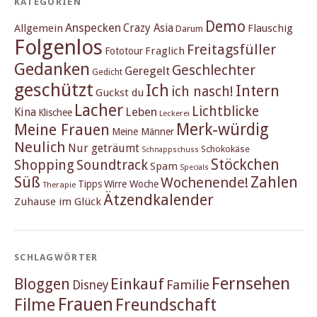
KATEGORIEN
Demo
Anspecken
Crazy Asia
Allgemein
Flauschig
Darum
Folgenlos
Freitagsfüller
Fraglich
Fototour
Gedanken
Geschlechter
Geregelt
Gedicht
geschützt
Ich
Intern
ich nasch!
Guckst du
Lacher
Lichtblicke
Kina
Leben
Klischee
Leckerei
Merk-würdig
Meine Frauen
Meine Männer
Neulich
Nur geträumt
Schokokäse
Schnappschuss
Stöckchen
Shopping
Soundtrack
Spam
Specials
Süß
Zahlen
Wochenende!
Tipps
Wirre Woche
Therapie
Ätzendkalender
Zuhause im Glück
SCHLAGWÖRTER
Fernsehen
Einkauf
Bloggen
Familie
Disney
Frauen
Filme
Freundschaft