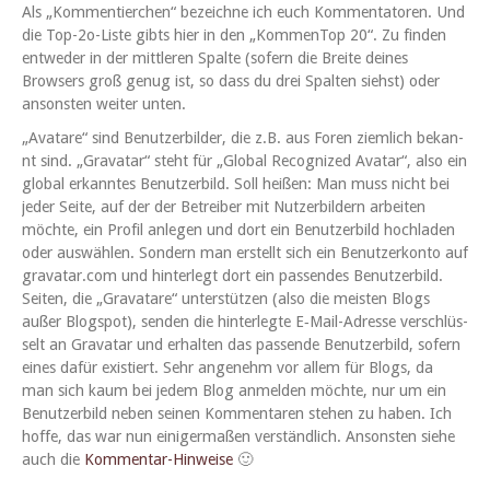
Als „Kom­men­tierchen“ beze­ichne ich euch Kom­men­ta­toren. Und
die Top-2o-Liste gibts hier in den „Kom­men­Top 20“. Zu find­en
entwed­er in der mit­tleren Spalte (sofern die Bre­ite deines
Browsers groß genug ist, so dass du drei Spal­ten siehst) oder
anson­sten weit­er unten.
„Avatare“ sind Benutzer­bilder, die z.B. aus Foren ziem­lich bekan­
nt sind. „Gra­vatar“ ste­ht für „Glob­al Rec­og­nized Avatar“, also ein
glob­al erkan­ntes Benutzer­bild. Soll heißen: Man muss nicht bei
jed­er Seite, auf der der Betreiber mit Nutzer­bildern arbeit­en
möchte, ein Pro­fil anle­gen und dort ein Benutzer­bild hochladen
oder auswählen. Son­dern man erstellt sich ein Benutzerkon­to auf
gravatar.com und hin­ter­legt dort ein passendes Benutzer­bild.
Seit­en, die „Gra­vatare“ unter­stützen (also die meis­ten Blogs
außer Blogspot), senden die hin­ter­legte E‑Mail-Adresse ver­schlüs­
selt an Gra­vatar und erhal­ten das passende Benutzer­bild, sofern
eines dafür existiert. Sehr angenehm vor allem für Blogs, da
man sich kaum bei jedem Blog anmelden möchte, nur um ein
Benutzer­bild neben seinen Kom­mentaren ste­hen zu haben. Ich
hoffe, das war nun einiger­maßen ver­ständlich. Anson­sten siehe
auch die
Kom­men­tar-Hin­weise
🙂