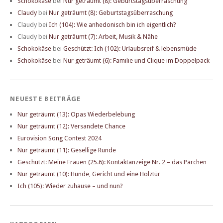
Schokokäse
bei
Nur geträumt (8): Geburtstagsüberraschung
Claudy
bei
Nur geträumt (8): Geburtstagsüberraschung
Claudy
bei
Ich (104): Wie anhedonisch bin ich eigentlich?
Claudy
bei
Nur geträumt (7): Arbeit, Musik & Nähe
Schokokäse
bei
Geschützt: Ich (102): Urlaubsreif & lebensmüde
Schokokäse
bei
Nur geträumt (6): Familie und Clique im Doppelpack
NEUESTE BEITRÄGE
Nur geträumt (13): Opas Wiederbelebung
Nur geträumt (12): Versandete Chance
Eurovision Song Contest 2024
Nur geträumt (11): Gesellige Runde
Geschützt: Meine Frauen (25.6): Kontaktanzeige Nr. 2 – das Pärchen
Nur geträumt (10): Hunde, Gericht und eine Holztür
Ich (105): Wieder zuhause – und nun?