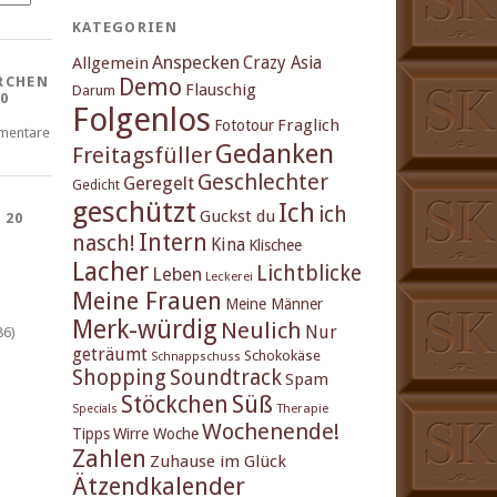
KATEGORIEN
Anspecken
Crazy Asia
Allgemein
Demo
RCHEN
Flauschig
Darum
0
Folgenlos
Fraglich
Fototour
mentare
Gedanken
Freitagsfüller
Geschlechter
Geregelt
Gedicht
geschützt
Ich
ich
Guckst du
 20
Intern
nasch!
Kina
Klischee
Lacher
Lichtblicke
Leben
Leckerei
Meine Frauen
Meine Männer
Merk-würdig
Neulich
Nur
86)
geträumt
Schokokäse
Schnappschuss
Shopping
Soundtrack
Spam
Stöckchen
Süß
Therapie
Specials
Wochenende!
Tipps
Wirre Woche
Zahlen
Zuhause im Glück
Ätzendkalender