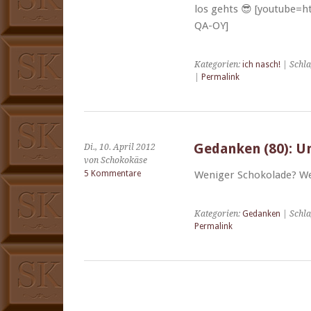
los gehts 😎 [youtube=
QA-OY]
Kategorien:
ich nasch!
| Schl
|
Permalink
Gedanken (80): U
Di., 10. April 2012
von Schokokäse
5 Kommentare
Weniger Schoko­lade? Wer
Kategorien:
Gedanken
| Schl
Permalink