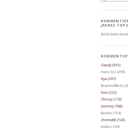
KOMMENTIE
JAHRES-TOP2
Noch keine Kom
KOMMENTOP
claudy (561)
mary-loo (390)
Aya (301)
BrummelBrot (2
Kazi (222)
Chrissy (172)
Journey (166)
Noriko (154)
chrimu86 (143)
Koibri (139)