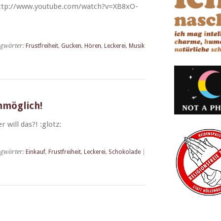
http://www.youtube.com/watch?v=XB8xO-
agwörter:
Frustfreiheit
,
Gucken
,
Hören
,
Leckerei
,
Musik
nmöglich!
 will das?! :glotz:
agwörter:
Einkauf
,
Frustfreiheit
,
Leckerei
,
Schokolade
|