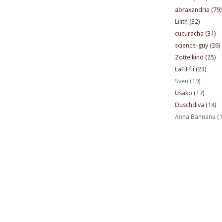
abraxandria (79)
Lilith (32)
cucuracha (31)
science-guy (26)
Zottelkind (25)
LaFiFfii (23)
Sven (19)
Usako (17)
Duschdiva (14)
Anna Bannana (1