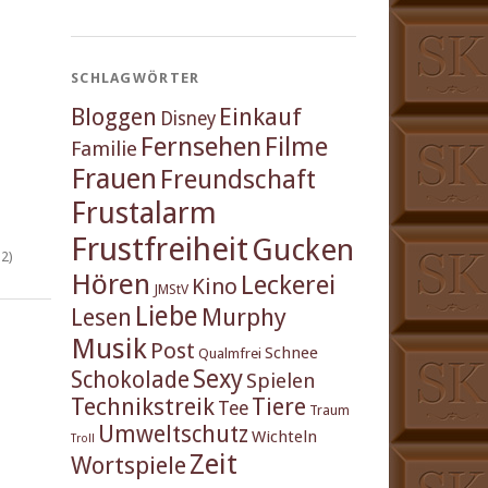
SCHLAGWÖRTER
Einkauf
Bloggen
Disney
Fernsehen
Filme
Familie
Frauen
Freundschaft
Frustalarm
Frustfreiheit
Gucken
2)
Hören
Leckerei
Kino
JMStV
Liebe
Murphy
Lesen
Musik
Post
Schnee
Qualmfrei
Sexy
Schokolade
Spielen
Technikstreik
Tiere
Tee
Traum
Umweltschutz
Wichteln
Troll
Zeit
Wortspiele