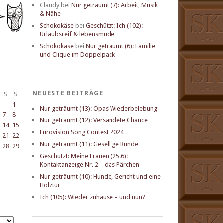
Claudy
bei
Nur geträumt (7): Arbeit, Musik
& Nähe
Schokokäse
bei
Geschützt: Ich (102):
Urlaubsreif & lebensmüde
Schokokäse
bei
Nur geträumt (6): Familie
und Clique im Doppelpack
NEUESTE BEITRÄGE
S
S
1
Nur geträumt (13): Opas Wiederbelebung
7
8
Nur geträumt (12): Versandete Chance
14
15
Eurovision Song Contest 2024
21
22
Nur geträumt (11): Gesellige Runde
28
29
Geschützt: Meine Frauen (25.6):
Kontaktanzeige Nr. 2 – das Pärchen
Nur geträumt (10): Hunde, Gericht und eine
Holztür
Ich (105): Wieder zuhause – und nun?