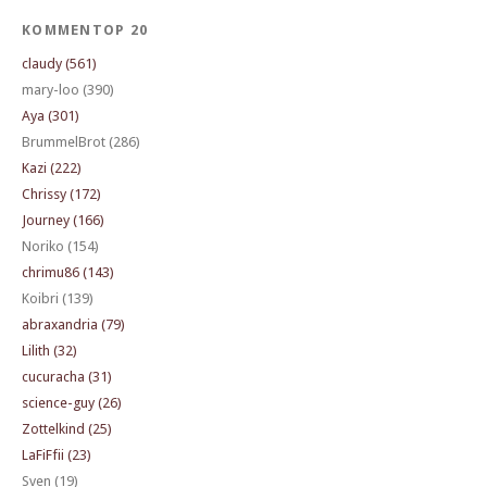
KOMMENTOP 20
claudy (561)
mary-loo (390)
Aya (301)
BrummelBrot (286)
Kazi (222)
Chrissy (172)
Journey (166)
Noriko (154)
chrimu86 (143)
Koibri (139)
abraxandria (79)
Lilith (32)
cucuracha (31)
science-guy (26)
Zottelkind (25)
LaFiFfii (23)
Sven (19)