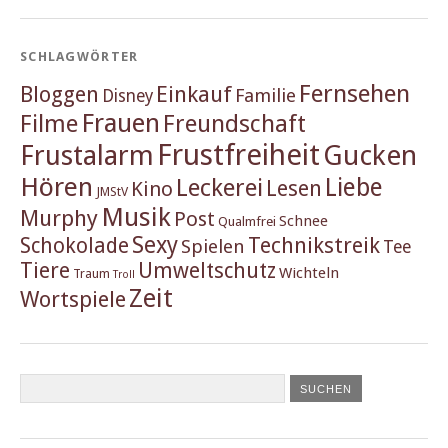
SCHLAGWÖRTER
Fernsehen
Einkauf
Bloggen
Familie
Disney
Frauen
Filme
Freundschaft
Frustfreiheit
Frustalarm
Gucken
Hören
Liebe
Leckerei
Lesen
Kino
JMStV
Musik
Murphy
Post
Schnee
Qualmfrei
Sexy
Schokolade
Technikstreik
Spielen
Tee
Tiere
Umweltschutz
Wichteln
Traum
Troll
Zeit
Wortspiele