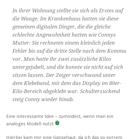
In ihrer Woh­nung stellte sie sich als Erstes auf
die Waage. Im Kranken­haus hat­ten sie diese
gemeinen dig­i­tal­en Dinger, die die gle­iche
schlechte Ange­wohn­heit hat­ten wie Con­nys
Mut­ter: Sie rech­neten einem klein­lich jeden
Fehler bis auf die dritte Stelle nach dem Kom­ma
vor. Man hat­te ihr zwei zusät­zliche Kilos
unterge­jubelt, und die kon­nte sie nicht auf sich
sitzen lassen. Der Zeiger ver­schwand unter
dem Kle­be­band, mit dem das Dis­play im 80er-
Kilo-Bere­ich abgek­lebt war. Schul­terzuck­end
steig Con­ny wieder hinab.
Eine inter­es­sante Idee – zumin­d­est, wenn man ein
analoges Mod­ell nutzt
Hier­bei kam mir eine Gänse­haut, da ich das so extrem