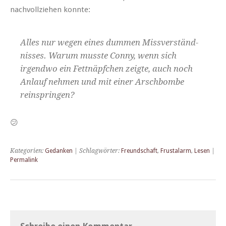
nachvol­lziehen konnte:
Alles nur wegen eines dum­men Missver­ständ­
niss­es. Warum musste Con­ny, wenn sich
irgend­wo ein Fet­tnäpfchen zeigte, auch noch
Anlauf nehmen und mit ein­er Arschbombe
reinspringen?
😕
Kategorien:
Gedanken
| Schlagwörter:
Freundschaft
,
Frustalarm
,
Lesen
|
Permalink