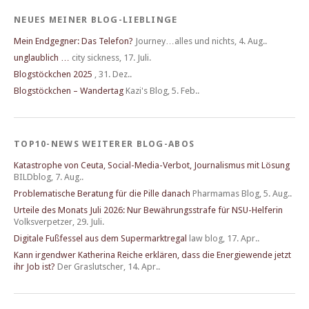
NEUES MEINER BLOG-LIEBLINGE
Mein Endgegner: Das Telefon?
Journey…alles und nichts
,
4. Aug..
unglaublich …
city sickness
,
17. Juli.
Blogstöckchen 2025
,
31. Dez..
Blogstöckchen – Wandertag
Kazi's Blog
,
5. Feb..
TOP10-NEWS WEITERER BLOG-ABOS
Katastrophe von Ceuta, Social-Media-Verbot, Journalismus mit Lösung
BILDblog
,
7. Aug..
Problematische Beratung für die Pille danach
Pharmamas Blog
,
5. Aug..
Urteile des Monats Juli 2026: Nur Bewährungsstrafe für NSU-Helferin
Volksverpetzer
,
29. Juli.
Digitale Fußfessel aus dem Supermarktregal
law blog
,
17. Apr..
Kann irgendwer Katherina Reiche erklären, dass die Energiewende jetzt
ihr Job ist?
Der Graslutscher
,
14. Apr..