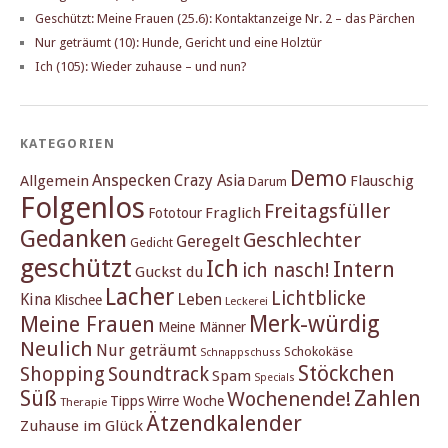
Geschützt: Meine Frauen (25.6): Kontaktanzeige Nr. 2 – das Pärchen
Nur geträumt (10): Hunde, Gericht und eine Holztür
Ich (105): Wieder zuhause – und nun?
KATEGORIEN
Demo
Anspecken
Crazy Asia
Allgemein
Flauschig
Darum
Folgenlos
Freitagsfüller
Fraglich
Fototour
Gedanken
Geschlechter
Geregelt
Gedicht
geschützt
Ich
Intern
ich nasch!
Guckst du
Lacher
Lichtblicke
Kina
Leben
Klischee
Leckerei
Merk-würdig
Meine Frauen
Meine Männer
Neulich
Nur geträumt
Schokokäse
Schnappschuss
Stöckchen
Shopping
Soundtrack
Spam
Specials
Süß
Zahlen
Wochenende!
Tipps
Wirre Woche
Therapie
Ätzendkalender
Zuhause im Glück