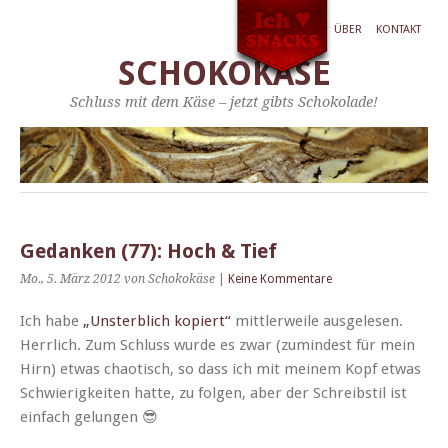
ÜBER
KONTAKT
SCHOKOKÄSE
Schluss mit dem Käse – jetzt gibts Schokolade!
Gedanken (77): Hoch & Tief
Mo., 5. März 2012
von Schokokäse
|
Keine Kommentare
Ich habe
„Unsterblich kopiert“
mit­tler­weile aus­ge­le­sen.
Her­rlich. Zum Schluss wurde es zwar (zumin­d­est für mein
Hirn) etwas chao­tisch, so dass ich mit meinem Kopf etwas
Schwierigkeit­en hat­te, zu fol­gen, aber der Schreib­stil ist
ein­fach gelungen 😎