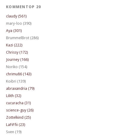
KOMMENTOP 20
claudy (561)
mary-loo (390)
Aya (301)
BrummelBrot (286)
Kazi (222)
Chrissy (172)
Journey (166)
Noriko (154)
chrimu86 (143)
Koibri (139)
abraxandria (79)
Lilith (32)
cucuracha (31)
science-guy (26)
Zottelkind (25)
LaFiFfii (23)
Sven (19)