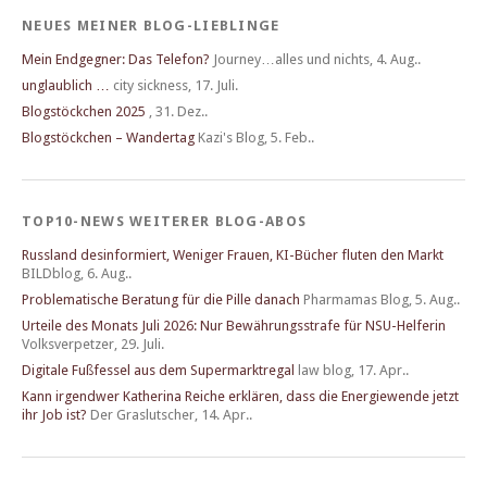
NEUES MEINER BLOG-LIEBLINGE
Mein Endgegner: Das Telefon?
Journey…alles und nichts
,
4. Aug..
unglaublich …
city sickness
,
17. Juli.
Blogstöckchen 2025
,
31. Dez..
Blogstöckchen – Wandertag
Kazi's Blog
,
5. Feb..
TOP10-NEWS WEITERER BLOG-ABOS
Russland desinformiert, Weniger Frauen, KI-Bücher fluten den Markt
BILDblog
,
6. Aug..
Problematische Beratung für die Pille danach
Pharmamas Blog
,
5. Aug..
Urteile des Monats Juli 2026: Nur Bewährungsstrafe für NSU-Helferin
Volksverpetzer
,
29. Juli.
Digitale Fußfessel aus dem Supermarktregal
law blog
,
17. Apr..
Kann irgendwer Katherina Reiche erklären, dass die Energiewende jetzt
ihr Job ist?
Der Graslutscher
,
14. Apr..