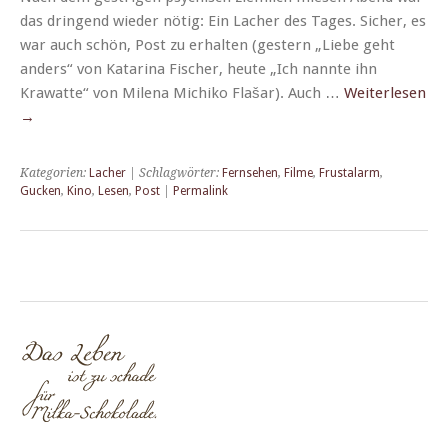
das drin­gend wieder nötig: Ein Lach­er des Tages. Sich­er, es
war auch schön, Post zu erhal­ten (gestern „Liebe geht
anders“ von Kata­ri­na Fis­ch­er, heute „Ich nan­nte ihn
Krawat­te“ von Mile­na Michiko Flašar). Auch …
Weit­er­lesen
→
Kategorien:
Lacher
| Schlagwörter:
Fernsehen
,
Filme
,
Frustalarm
,
Gucken
,
Kino
,
Lesen
,
Post
|
Permalink