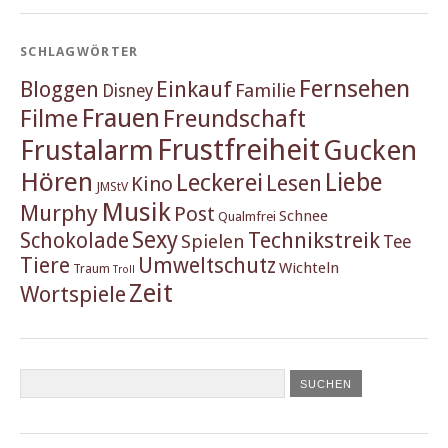
SCHLAGWÖRTER
Fernsehen
Einkauf
Bloggen
Familie
Disney
Frauen
Filme
Freundschaft
Frustfreiheit
Frustalarm
Gucken
Hören
Liebe
Leckerei
Lesen
Kino
JMStV
Musik
Murphy
Post
Schnee
Qualmfrei
Sexy
Schokolade
Technikstreik
Spielen
Tee
Tiere
Umweltschutz
Wichteln
Traum
Troll
Zeit
Wortspiele