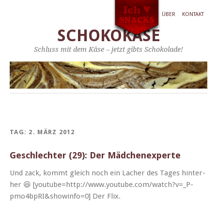
ÜBER
KONTAKT
SCHOKOKÄSE
Schluss mit dem Käse – jetzt gibts Schokolade!
TAG:
2. MÄRZ 2012
Geschlechter (29): Der Mädchenexperte
Und zack, kommt gle­ich noch ein Lach­er des Tages hin­ter­
her 😆 [youtube=http://www.youtube.com/watch?v=_P-
pmo4bpRI&showinfo=0] Der Flix.