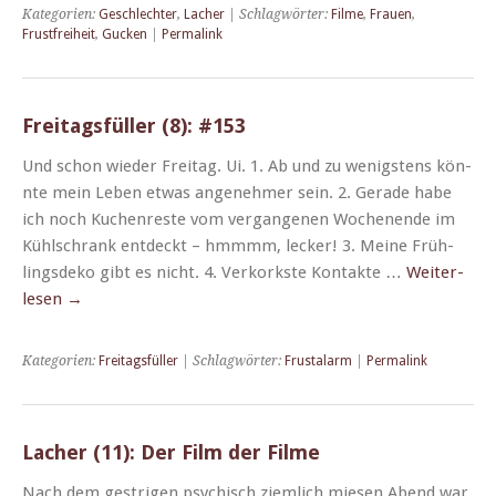
Kategorien:
Geschlechter
,
Lacher
| Schlagwörter:
Filme
,
Frauen
,
Frustfreiheit
,
Gucken
|
Permalink
Freitagsfüller (8): #153
Und schon wieder Fre­itag. Ui. 1. Ab und zu wenig­stens kön­
nte mein Leben etwas angenehmer sein. 2. Ger­ade habe
ich noch Kuchen­reste vom ver­gan­genen Woch­enende im
Kühlschrank ent­deckt – hmm­mm, leck­er! 3. Meine Früh­
lings­deko gibt es nicht. 4. Verko­rk­ste Kon­tak­te …
Weit­er­
lesen
→
Kategorien:
Freitagsfüller
| Schlagwörter:
Frustalarm
|
Permalink
Lacher (11): Der Film der Filme
Nach dem gestri­gen psy­chisch ziem­lich miesen Abend war