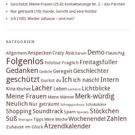
Geschützt: Meine Frauen (25.6): Kontaktanzeige Nr. 2 – das Pärchen
Nur geträumt (10): Hunde, Gericht und eine Holztür
Ich (105): Wieder zuhause – und nun?
KATEGORIEN
Demo
Anspecken
Crazy Asia
Allgemein
Flauschig
Darum
Folgenlos
Freitagsfüller
Fraglich
Fototour
Gedanken
Geschlechter
Geregelt
Gedicht
geschützt
Ich
Intern
ich nasch!
Guckst du
Lacher
Lichtblicke
Kina
Leben
Klischee
Leckerei
Merk-würdig
Meine Frauen
Meine Männer
Neulich
Nur geträumt
Schokokäse
Schnappschuss
Stöckchen
Shopping
Soundtrack
Spam
Specials
Süß
Zahlen
Wochenende!
Tipps
Wirre Woche
Therapie
Ätzendkalender
Zuhause im Glück