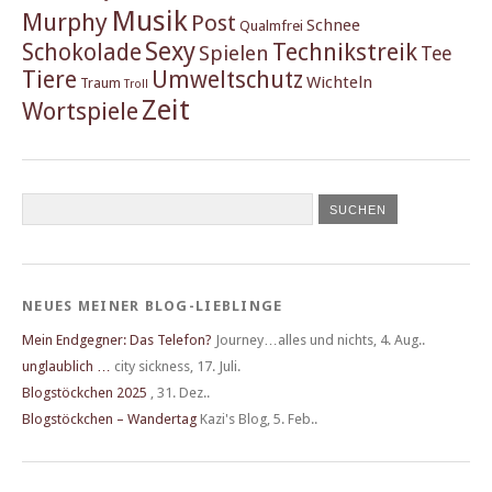
Musik
Murphy
Post
Schnee
Qualmfrei
Sexy
Schokolade
Technikstreik
Spielen
Tee
Tiere
Umweltschutz
Wichteln
Traum
Troll
Zeit
Wortspiele
NEUES MEINER BLOG-LIEBLINGE
Mein Endgegner: Das Telefon?
Journey…alles und nichts
,
4. Aug..
unglaublich …
city sickness
,
17. Juli.
Blogstöckchen 2025
,
31. Dez..
Blogstöckchen – Wandertag
Kazi's Blog
,
5. Feb..