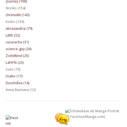
Journey (166)
Noriko (154)
chrimu86 (143)
Koibri (139)
abraxandria (79)
Lilith (32)
cucuracha (31)
science-guy (26)
Zottelkind (25)
LaFiFfii (23)
Sven (19)
Usako (17)
Duschdiva (14)
Anna Bannana (12)