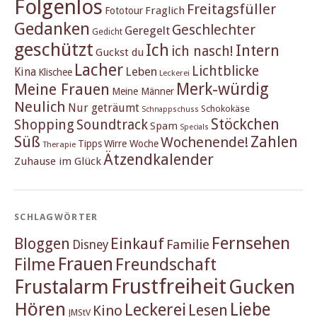
Folgenlos
Freitagsfüller
Fraglich
Fototour
Gedanken
Geschlechter
Geregelt
Gedicht
geschützt
Ich
Intern
ich nasch!
Guckst du
Lacher
Lichtblicke
Kina
Leben
Klischee
Leckerei
Merk-würdig
Meine Frauen
Meine Männer
Neulich
Nur geträumt
Schokokäse
Schnappschuss
Stöckchen
Shopping
Soundtrack
Spam
Specials
Süß
Zahlen
Wochenende!
Tipps
Wirre Woche
Therapie
Ätzendkalender
Zuhause im Glück
SCHLAGWÖRTER
Fernsehen
Einkauf
Bloggen
Familie
Disney
Frauen
Filme
Freundschaft
Frustfreiheit
Frustalarm
Gucken
Hören
Liebe
Leckerei
Lesen
Kino
JMStV