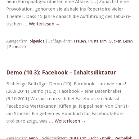
neun Europaab­ge­ord­neten eine Affäre. […] Zunächst eine
Pro­voka­tion, gehörten sie als­bald ins Reper­toire viel­er
The­ater. Dass 15 Jahre danach die Auf­führung des tabukri­
tis­chen …
Weit­er­lesen
→
Kategorien:
Folgenlos
| Schlagwörter:
Frauen
,
Frustalarm
,
Gucken
,
Lesen
|
Permalink
Demo (10.3): Facebook – Inhaltsdiktatur
Bish­erige Beiträge: Demo (10): Face­book – nix wie raus!
(26.9.2011) Demo (10.2): Face­book – eine Datenkrake!
(9.10.2011) Worauf man sich bei Face­book so ein­lässt …
Face­books Wertekanon: Kif­f­en ja, Nip­pel nein Von Chris­t­
ian Stöck­er Ein geheimes Hand­buch für Face­­book-Kon­
trolleure zeigt, was …
Weit­er­lesen
→
Kategorien:
Demo
| Schlagwörter:
Frustalarm
,
Technikstreik
|
Permalink