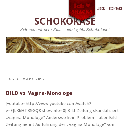
ÜBER
KONTAKT
SCHOKOKÄSE
Schluss mit dem Käse – jetzt gibts Schokolade!
TAG:
6. MÄRZ 2012
BILD vs. Vagina-Monologe
[youtube=http://www.youtube.com/watch?
v=FJbXkHTBSGQ&showinfo=0] Bild-Zeitung skan­dal­isiert
„Vagi­na Monologe“ Ander­swo kein Prob­lem – aber Bild-
Zeitung nen­nt Auf­führung der „Vagi­na Monologe“ von