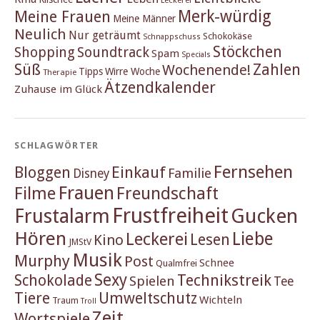
Merk-würdig
Meine Frauen
Meine Männer
Neulich
Nur geträumt
Schokokäse
Schnappschuss
Stöckchen
Shopping
Soundtrack
Spam
Specials
Süß
Zahlen
Wochenende!
Tipps
Wirre Woche
Therapie
Ätzendkalender
Zuhause im Glück
SCHLAGWÖRTER
Fernsehen
Einkauf
Bloggen
Familie
Disney
Frauen
Filme
Freundschaft
Frustfreiheit
Frustalarm
Gucken
Hören
Liebe
Leckerei
Lesen
Kino
JMStV
Musik
Murphy
Post
Schnee
Qualmfrei
Sexy
Schokolade
Technikstreik
Spielen
Tee
Tiere
Umweltschutz
Wichteln
Traum
Troll
Zeit
Wortspiele