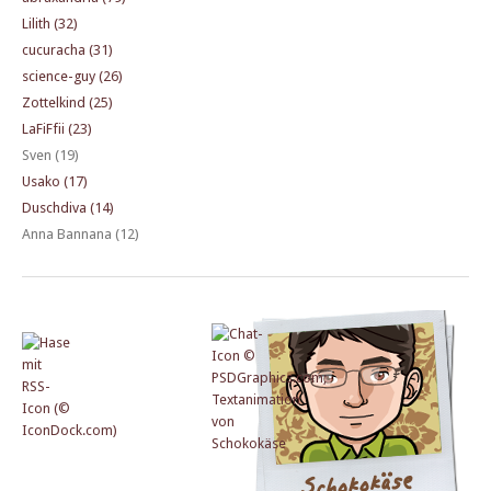
Lilith (32)
cucuracha (31)
science-guy (26)
Zottelkind (25)
LaFiFfii (23)
Sven (19)
Usako (17)
Duschdiva (14)
Anna Bannana (12)