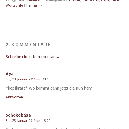
Kategorien:
Gedanken
| Schlagwörter:
Frauen
,
Frustalarm
,
Liebe
,
Tiere
,
Wortspiele
|
Permalink
2 KOMMENTARE
Schreibe einen Kommentar →
Aya
So., 23. Januar 2011 um 03:09
*kopfkratz* Wo kommt denn jet­zt die Kuh her?
Antworten
Schokokäse
So., 23. Januar 2011 um 15:02