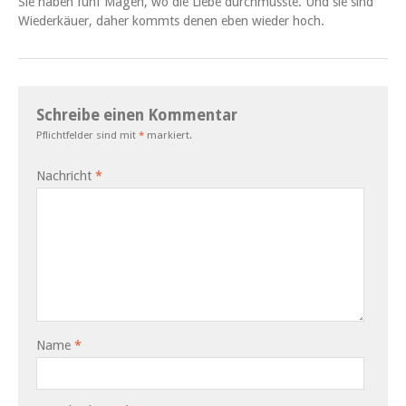
Sie haben fünf Mägen, wo die Liebe durch­müsste. Und sie sind
Wiederkäuer, daher kommts denen eben wieder hoch.
Schreibe einen Kommentar
Pflichtfelder sind mit
*
markiert.
Nachricht
*
Name
*