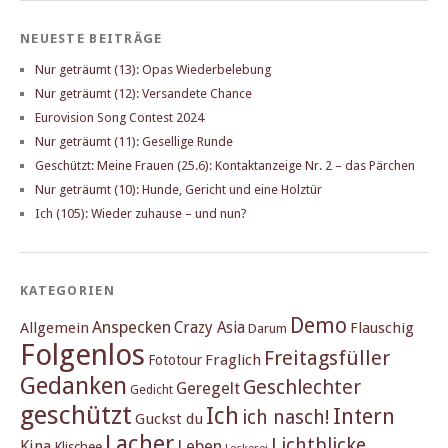
NEUESTE BEITRÄGE
Nur geträumt (13): Opas Wiederbelebung
Nur geträumt (12): Versandete Chance
Eurovision Song Contest 2024
Nur geträumt (11): Gesellige Runde
Geschützt: Meine Frauen (25.6): Kontaktanzeige Nr. 2 – das Pärchen
Nur geträumt (10): Hunde, Gericht und eine Holztür
Ich (105): Wieder zuhause – und nun?
KATEGORIEN
Demo
Anspecken
Crazy Asia
Allgemein
Flauschig
Darum
Folgenlos
Freitagsfüller
Fraglich
Fototour
Gedanken
Geschlechter
Geregelt
Gedicht
geschützt
Ich
Intern
ich nasch!
Guckst du
Lacher
Lichtblicke
Kina
Leben
Klischee
Leckerei