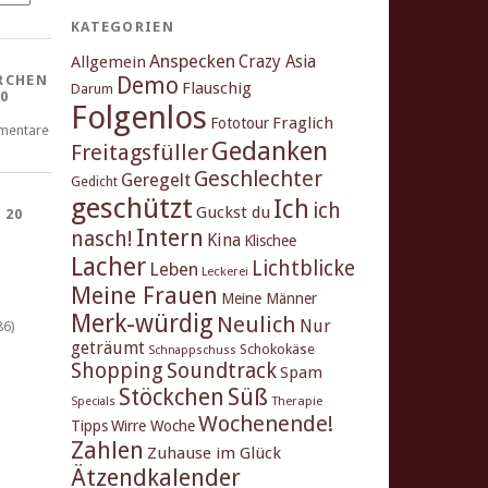
KATEGORIEN
Anspecken
Crazy Asia
Allgemein
Demo
RCHEN
Flauschig
Darum
0
Folgenlos
Fraglich
Fototour
mentare
Gedanken
Freitagsfüller
Geschlechter
Geregelt
Gedicht
geschützt
Ich
ich
Guckst du
 20
Intern
nasch!
Kina
Klischee
Lacher
Lichtblicke
Leben
Leckerei
Meine Frauen
Meine Männer
Merk-würdig
Neulich
Nur
86)
geträumt
Schokokäse
Schnappschuss
Shopping
Soundtrack
Spam
Stöckchen
Süß
Therapie
Specials
Wochenende!
Tipps
Wirre Woche
Zahlen
Zuhause im Glück
Ätzendkalender