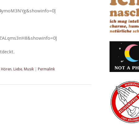
F‑4ymoM3NYg&showinfo=0]
MZALqms3nH8&showinfo=0]
tdeckt.
,
Hören
,
Liebe
,
Musik
|
Permalink