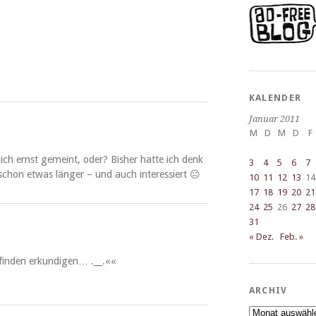
KALENDER
Januar 2011
M
D
M
D
F
­lich ernst gemeint, oder? Bish­er hat­te ich denk
3
4
5
6
7
g schon etwas länger – und auch interessiert 😐
10
11
12
13
14
17
18
19
20
21
24
25
26
27
28
31
« Dez.
Feb. »
ind­en erkundi­gen… .__.««
ARCHIV
Archiv