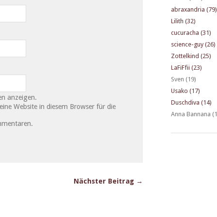
abraxandria (79)
Lilith (32)
cucuracha (31)
science-guy (26)
Zottelkind (25)
LaFiFfii (23)
Sven (19)
Usako (17)
n anzeigen.
Duschdiva (14)
ne Website in diesem Browser für die
Anna Bannana (1
mmentaren.
Nächster Beitrag →