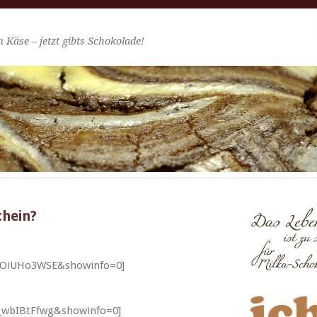
 Käse – jetzt gibts Schokolade!
hein?
LVOiUHo3WSE&showinfo=0]
_wbIBtFfwg&showinfo=0]