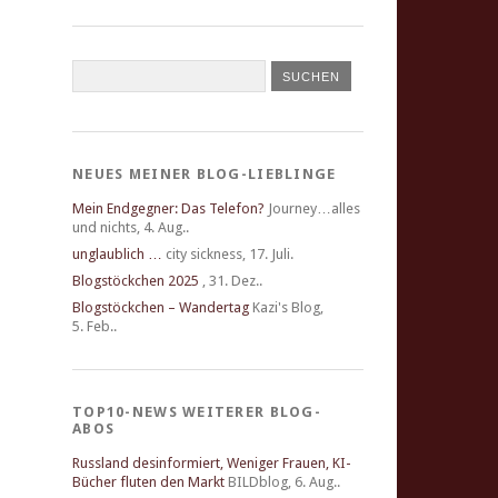
NEUES MEINER BLOG-LIEBLINGE
Mein Endgegner: Das Telefon?
Journey…alles
und nichts
,
4. Aug..
unglaublich …
city sickness
,
17. Juli.
Blogstöckchen 2025
,
31. Dez..
Blogstöckchen – Wandertag
Kazi's Blog
,
5. Feb..
TOP10-NEWS WEITERER BLOG-
ABOS
Russland desinformiert, Weniger Frauen, KI-
Bücher fluten den Markt
BILDblog
,
6. Aug..