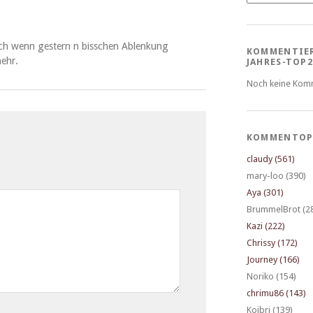
uch wenn gestern n biss­chen Ablenkung
KOMMENTIE
ehr.
JAHRES-TOP2
Noch keine Kom
KOMMENTOP
claudy (561)
mary-loo (390)
Aya (301)
BrummelBrot (2
Kazi (222)
Chrissy (172)
Journey (166)
Noriko (154)
chrimu86 (143)
Koibri (139)