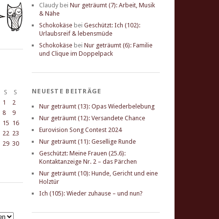
Claudy
bei
Nur geträumt (7): Arbeit, Musik
& Nähe
Schokokäse
bei
Geschützt: Ich (102):
Urlaubsreif & lebensmüde
Schokokäse
bei
Nur geträumt (6): Familie
und Clique im Doppelpack
NEUESTE BEITRÄGE
S
S
1
2
Nur geträumt (13): Opas Wiederbelebung
8
9
Nur geträumt (12): Versandete Chance
15
16
Eurovision Song Contest 2024
22
23
Nur geträumt (11): Gesellige Runde
29
30
Geschützt: Meine Frauen (25.6):
Kontaktanzeige Nr. 2 – das Pärchen
Nur geträumt (10): Hunde, Gericht und eine
Holztür
Ich (105): Wieder zuhause – und nun?