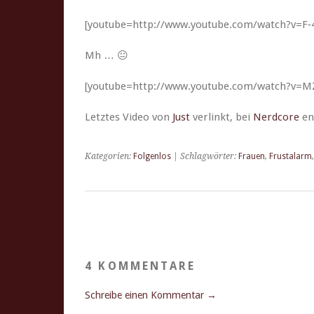
[youtube=http://www.youtube.com/watch?v=
Mh … 😐
[youtube=http://www.youtube.com/watch?v=
Let­ztes Video von
Just
ver­linkt, bei
Nerd­core
en
Kategorien:
Folgenlos
| Schlagwörter:
Frauen
,
Frustalarm
4 KOMMENTARE
Schreibe einen Kommentar →