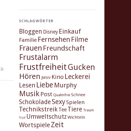
SCHLAGWÖRTER
Einkauf
Bloggen
Disney
Fernsehen
Filme
Familie
Frauen
Freundschaft
Frustalarm
Frustfreiheit
Gucken
2)
Hören
Leckerei
Kino
JMStV
Liebe
Murphy
Lesen
Musik
Post
Schnee
Qualmfrei
Sexy
Schokolade
Spielen
Technikstreik
Tiere
Tee
Traum
Umweltschutz
Wichteln
Troll
Zeit
Wortspiele