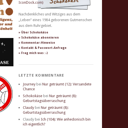
Nachdenkliches und Witziges aus dem
„Leben“ eines 1984 geborenen Gutmenschen
aus dem Ruhrgebiet.
» Über Schokokäse
» Schokokäse abonnieren
» Kommentar-Hinweise
» Kontakt & Passwort-Anfrage
» Frag mich was :-)
LETZTE KOMMENTARE
Journey
bei
Nur geträumt (12): Versandete
Chance
Schokokäse
bei
Nur geträumt (8):
Geburtstagsüberraschung
Claudy
bei
Nur geträumt (8):
Geburtstagsüberraschung
Claudy
bei
Ich (104): Wie anhedonisch bin
ich eigentlich?