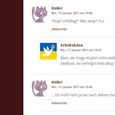
Koibri
Mo., 17. Januar 2011 um 19:00
*Kopf schief­leg* Alles okay? O.o
Antworten
Schokokäse
Mo., 17. Januar 2011 um 19:12
Ähm, die Frage ist jet­zt nicht wirk
Ein­druck, du ver­fol­gst mein Blo
Koibri
Mo., 17. Januar 2011 um 19:45
…ich wollt mich ja nur nach deinem bef
Antworten