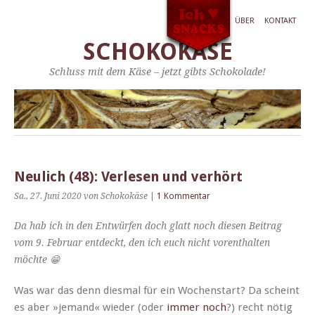
ÜBER
KONTAKT
SCHOKOKÄSE
Schluss mit dem Käse – jetzt gibts Schokolade!
Neulich (48): Verlesen und verhört
Sa., 27. Juni 2020
von Schokokäse
|
1 Kommentar
Da hab ich in den Entwür­fen doch glatt noch diesen Beitrag
vom 9. Feb­ru­ar ent­deckt, den ich euch nicht voren­thal­ten
möchte 😁
Was war das denn dies­mal für ein Wochen­start? Da scheint
es aber »jemand« wieder (oder
immer noch
?) recht nötig