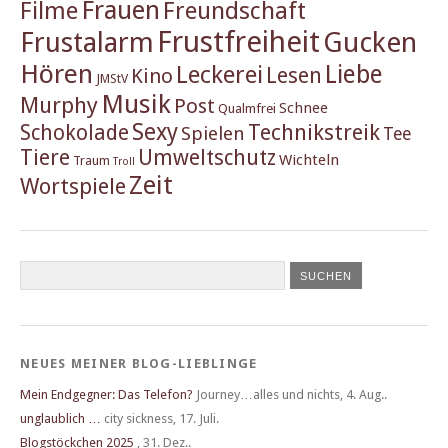
Frauen
Filme
Freundschaft
Frustfreiheit
Frustalarm
Gucken
Hören
Liebe
Leckerei
Lesen
Kino
JMStV
Musik
Murphy
Post
Schnee
Qualmfrei
Sexy
Schokolade
Technikstreik
Spielen
Tee
Tiere
Umweltschutz
Wichteln
Traum
Troll
Zeit
Wortspiele
NEUES MEINER BLOG-LIEBLINGE
Mein Endgegner: Das Telefon?
Journey…alles und nichts
,
4. Aug..
unglaublich …
city sickness
,
17. Juli.
Blogstöckchen 2025
,
31. Dez..