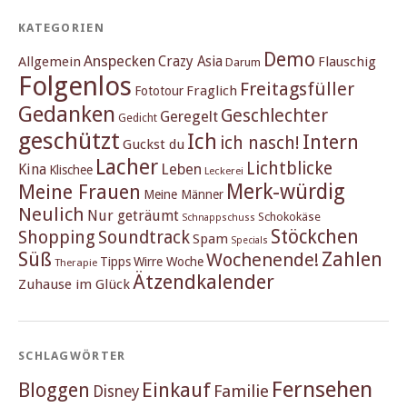
KATEGORIEN
Demo
Anspecken
Crazy Asia
Allgemein
Flauschig
Darum
Folgenlos
Freitagsfüller
Fraglich
Fototour
Gedanken
Geschlechter
Geregelt
Gedicht
geschützt
Ich
Intern
ich nasch!
Guckst du
Lacher
Lichtblicke
Kina
Leben
Klischee
Leckerei
Merk-würdig
Meine Frauen
Meine Männer
Neulich
Nur geträumt
Schokokäse
Schnappschuss
Stöckchen
Shopping
Soundtrack
Spam
Specials
Süß
Zahlen
Wochenende!
Tipps
Wirre Woche
Therapie
Ätzendkalender
Zuhause im Glück
SCHLAGWÖRTER
Fernsehen
Einkauf
Bloggen
Familie
Disney