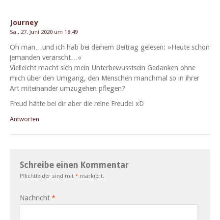
Journey
Sa., 27. Juni 2020 um 18:49
Oh man…und ich hab bei deinem Beitrag gele­sen: »Heute schon
jeman­den verarscht…«
Vielle­icht macht sich mein Unter­be­wusst­sein Gedanken ohne
mich über den Umgang, den Men­schen manch­mal so in ihrer
Art miteinan­der umzuge­hen pflegen?
Freud hätte bei dir aber die reine Freude! xD
Antworten
Schreibe einen Kommentar
Pflichtfelder sind mit
*
markiert.
Nachricht
*