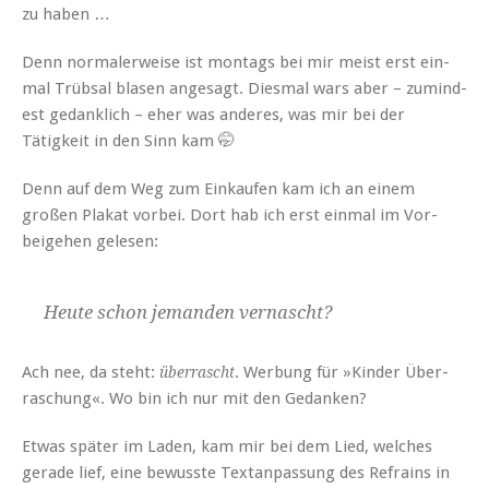
zu haben …
Denn nor­maler­weise ist mon­tags bei mir meist erst ein­
mal Trüb­sal blasen ange­sagt. Dies­mal wars aber – zumin­d­
est gedanklich – eher was anderes, was mir bei der
Tätigkeit in den Sinn kam 🤭
Denn auf dem Weg zum Einkaufen kam ich an einem
großen Plakat vor­bei. Dort hab ich erst ein­mal im Vor­
beige­hen gelesen:
Heute schon jeman­den vernascht?
Ach nee, da ste­ht:
. Wer­bung für »Kinder Über­
über­rascht
raschung«. Wo bin ich nur mit den Gedanken?
Etwas später im Laden, kam mir bei dem Lied, welch­es
ger­ade lief, eine bewusste Tex­tan­pas­sung des Refrains in