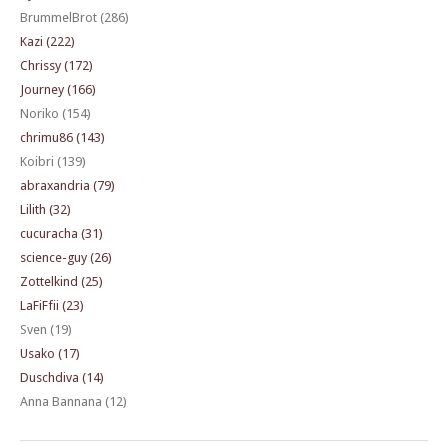
BrummelBrot (286)
Kazi (222)
Chrissy (172)
Journey (166)
Noriko (154)
chrimu86 (143)
Koibri (139)
abraxandria (79)
Lilith (32)
cucuracha (31)
science-guy (26)
Zottelkind (25)
LaFiFfii (23)
Sven (19)
Usako (17)
Duschdiva (14)
Anna Bannana (12)