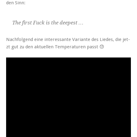
den Sinn:
The first Fuck is the deepest …
Nach­fol­gend eine inter­es­sante Vari­ante des Liedes, die jet­
zt gut zu den aktuellen Tem­per­a­turen passt 😓