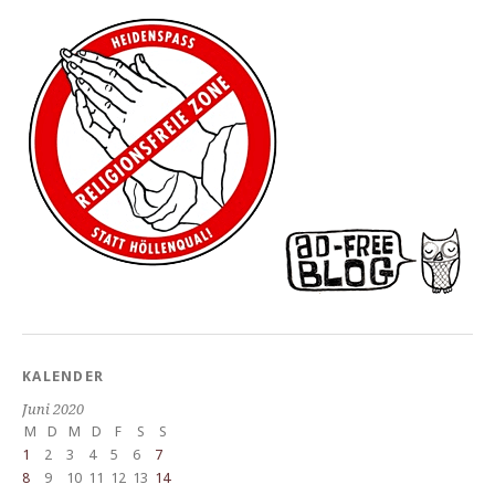
KALENDER
Juni 2020
M
D
M
D
F
S
S
1
2
3
4
5
6
7
8
9
10
11
12
13
14