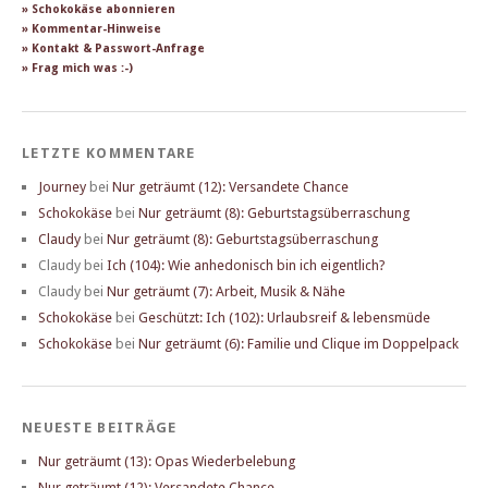
» Schokokäse abonnieren
» Kommentar-Hinweise
» Kontakt & Passwort-Anfrage
» Frag mich was :-)
LETZTE KOMMENTARE
Journey
bei
Nur geträumt (12): Versandete Chance
Schokokäse
bei
Nur geträumt (8): Geburtstagsüberraschung
Claudy
bei
Nur geträumt (8): Geburtstagsüberraschung
Claudy
bei
Ich (104): Wie anhedonisch bin ich eigentlich?
Claudy
bei
Nur geträumt (7): Arbeit, Musik & Nähe
Schokokäse
bei
Geschützt: Ich (102): Urlaubsreif & lebensmüde
Schokokäse
bei
Nur geträumt (6): Familie und Clique im Doppelpack
NEUESTE BEITRÄGE
Nur geträumt (13): Opas Wiederbelebung
Nur geträumt (12): Versandete Chance