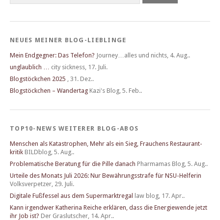
NEUES MEINER BLOG-LIEBLINGE
Mein Endgegner: Das Telefon?
Journey…alles und nichts
,
4. Aug..
unglaublich …
city sickness
,
17. Juli.
Blogstöckchen 2025
,
31. Dez..
Blogstöckchen – Wandertag
Kazi's Blog
,
5. Feb..
TOP10-NEWS WEITERER BLOG-ABOS
Menschen als Katastrophen, Mehr als ein Sieg, Frau­chens Restau­rant­
kritik
BILDblog
,
5. Aug..
Problematische Beratung für die Pille danach
Pharmamas Blog
,
5. Aug..
Urteile des Monats Juli 2026: Nur Bewährungsstrafe für NSU-Helferin
Volksverpetzer
,
29. Juli.
Digitale Fußfessel aus dem Supermarktregal
law blog
,
17. Apr..
Kann irgendwer Katherina Reiche erklären, dass die Energiewende jetzt
ihr Job ist?
Der Graslutscher
,
14. Apr..