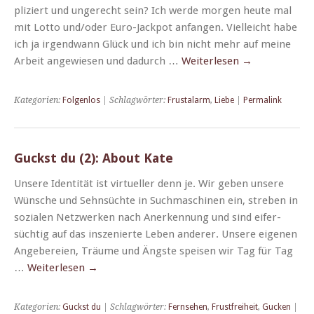
pliziert und ungerecht sein? Ich werde mor­gen heute mal
mit Lot­to und/oder Euro-Jack­­pot anfan­gen. Vielle­icht habe
ich ja irgend­wann Glück und ich bin nicht mehr auf meine
Arbeit angewiesen und dadurch …
Weit­er­lesen
→
Kategorien:
Folgenlos
| Schlagwörter:
Frustalarm
,
Liebe
|
Permalink
Guckst du (2): About Kate
Unsere Iden­tität ist virtueller denn je. Wir geben unsere
Wün­sche und Sehn­süchte in Such­maschi­nen ein, streben in
sozialen Net­zw­erken nach Anerken­nung und sind eifer­
süchtig auf das insze­nierte Leben ander­er. Unsere eige­nen
Ange­bereien, Träume und Äng­ste speisen wir Tag für Tag
…
Weit­er­lesen
→
Kategorien:
Guckst du
| Schlagwörter:
Fernsehen
,
Frustfreiheit
,
Gucken
|