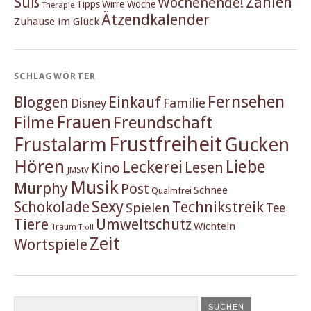
Süß
Zahlen
Wochenende!
Tipps
Wirre Woche
Therapie
Ätzendkalender
Zuhause im Glück
SCHLAGWÖRTER
Fernsehen
Einkauf
Bloggen
Familie
Disney
Frauen
Filme
Freundschaft
Frustfreiheit
Frustalarm
Gucken
Hören
Liebe
Leckerei
Lesen
Kino
JMStV
Musik
Murphy
Post
Schnee
Qualmfrei
Sexy
Schokolade
Technikstreik
Spielen
Tee
Tiere
Umweltschutz
Wichteln
Traum
Troll
Zeit
Wortspiele