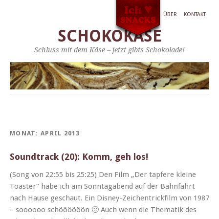
ÜBER
KONTAKT
SCHOKOKÄSE
Schluss mit dem Käse – jetzt gibts Schokolade!
MONAT:
APRIL 2013
Soundtrack (20): Komm, geh los!
(Song von 22:55 bis 25:25) Den Film „Der tapfere kleine
Toast­er“ habe ich am Son­ntagabend auf der Bah­n­fahrt
nach Hause geschaut. Ein Dis­­ney-Zeichen­trick­­­film von 1987
– soooooo schöööööön 🙂 Auch wenn die The­matik des