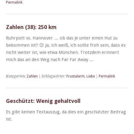
Permalink
Zahlen (38): 250 km
Ruhrpott vs. Han­nover … ob das je unter einen Hut zu
bekom­men ist? 😕 Ja, ich weiß, ich sollte froh sein, dass es
nicht weit­er ist, wie etwa München. Trotz­dem erin­nert
mich das an den Weg nach Far Far Away …
Kategorien:
Zahlen
| Schlagwörter:
Frustalarm
,
Liebe
|
Permalink
Geschützt: Wenig gehaltvoll
Es gibt keinen Tex­tauszug, da dies ein geschützter Beitrag
ist.