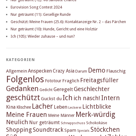
Eurovision Song Contest 2024
Nur geträumt (11): Gesellige Runde
Geschützt: Meine Frauen (25.6): Kontaktanzeige Nr. 2 – das Pärchen
Nur geträumt (10): Hunde, Gericht und eine Holztür
Ich (105): Wieder zuhause – und nun?
KATEGORIEN
Demo
Anspecken
Crazy Asia
Allgemein
Flauschig
Darum
Folgenlos
Freitagsfüller
Fraglich
Fototour
Gedanken
Geschlechter
Geregelt
Gedicht
geschützt
Ich
Intern
ich nasch!
Guckst du
Lacher
Lichtblicke
Kina
Leben
Klischee
Leckerei
Merk-würdig
Meine Frauen
Meine Männer
Neulich
Nur geträumt
Schokokäse
Schnappschuss
Stöckchen
Shopping
Soundtrack
Spam
Specials