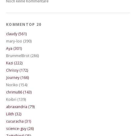
Noch keine Kommentare
KOMMENTOP 20
claudy (561)
mary-loo (390)
Aya (301)
BrummelBrot (286)
Kazi (222)
Chrissy (172)
Journey (166)
Noriko (154)
chrimu86 (143)
Koibri (139)
abraxandria (79)
Lilith (32)
cucuracha (31)
science-guy (26)
Zottelkind (25)