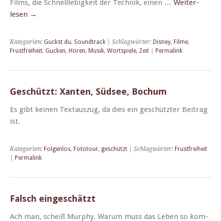
Films, die Schnel­llebigkeit der Tech­nik, einen …
Weit­er­
lesen
→
Kategorien:
Guckst du
,
Soundtrack
| Schlagwörter:
Disney
,
Filme
,
Frustfreiheit
,
Gucken
,
Hören
,
Musik
,
Wortspiele
,
Zeit
|
Permalink
Geschützt: Xanten, Südsee, Bochum
Es gibt keinen Tex­tauszug, da dies ein geschützter Beitrag
ist.
Kategorien:
Folgenlos
,
Fototour
,
geschützt
| Schlagwörter:
Frustfreiheit
|
Permalink
Falsch eingeschätzt
Ach man, scheiß Mur­phy. Warum muss das Leben so kom­