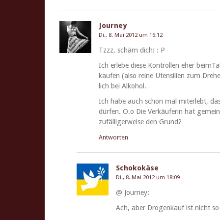
Journey
Di., 8. Mai 2012 um 16:12
Tzzz, schäm dich! : P
Ich erlebe diese Kon­trollen eher beimTab
kaufen (also reine Uten­silien zum Dr
lich bei Alkohol.
Ich habe auch schon mal miter­lebt, da
dür­fen. O.o Die Verkäuferin hat gemein
zufäl­liger­weise den Grund?
Antworten
Schokokäse
Di., 8. Mai 2012 um 18:09
@ Jour­ney:
Ach, aber Dro­genkauf ist nicht so