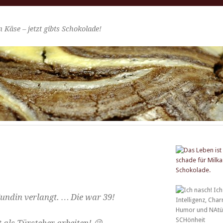
 Käse – jetzt gibts Schokolade!
ndin ver­langt. … Die war 39!