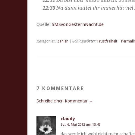
12:11
Du bist aber mis­strauisch. Soll­tes
12:33
Na dann hät­tet ihr immer­hin viel
Quelle:
SMSvonGesternNacht.de
Kategorien:
Zahlen
| Schlagwörter:
Frustfreiheit
|
Permali
7 KOMMENTARE
Schreibe einen Kommentar →
claudy
So., 6. Mai 2012 um 15:46
das werde ich wohl nicht mehr schaf­fen