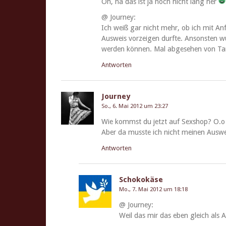
Oh, na das ist ja noch nicht lang her
@ Jour­ney:
Ich weiß gar nicht mehr, ob ich mit 
Ausweis vorzeigen durfte. Anson­sten wüs
wer­den kön­nen. Mal abge­se­hen von Ta
Antworten
Journey
So., 6. Mai 2012 um 23:27
Wie kommst du jet­zt auf Sexshop? O.o
Aber da musste ich nicht meinen Ausw
Antworten
Schokokäse
Mo., 7. Mai 2012 um 18:18
@ Jour­ney:
Weil das mir das eben gle­ich als Alt