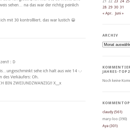
21
22
23
24
25
eis sehen… na das war der richtig pein­lich
28
29
30
31
« Apr.
Juni »
h mit 30 kon­trol­l­liert. das war lustich 😀
ARCHIV
Archiv
en!! : D
KOMMENTIE
is…ungeschminkt sehe ich halt aus wie 14 -.-
JAHRES-TOP2
n des Verkäufers: Oh.
Noch keine Kom
ICH BIN ZWEIUNDZWANZIG!! X__x
KOMMENTOP
claudy (561)
mary-loo (390)
Aya (301)