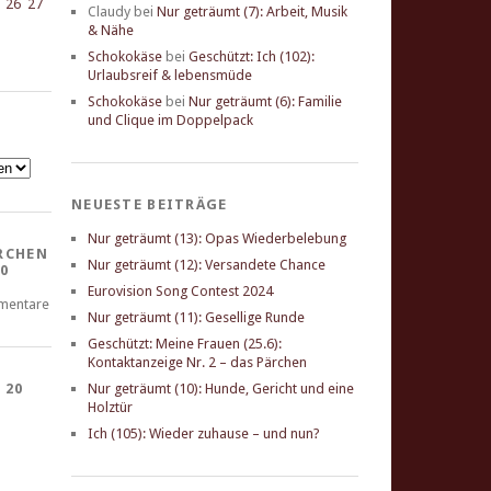
26
27
Claudy
bei
Nur geträumt (7): Arbeit, Musik
& Nähe
Schokokäse
bei
Geschützt: Ich (102):
Urlaubsreif & lebensmüde
Schokokäse
bei
Nur geträumt (6): Familie
und Clique im Doppelpack
NEUESTE BEITRÄGE
Nur geträumt (13): Opas Wiederbelebung
RCHEN
Nur geträumt (12): Versandete Chance
0
Eurovision Song Contest 2024
mentare
Nur geträumt (11): Gesellige Runde
Geschützt: Meine Frauen (25.6):
Kontaktanzeige Nr. 2 – das Pärchen
 20
Nur geträumt (10): Hunde, Gericht und eine
Holztür
Ich (105): Wieder zuhause – und nun?