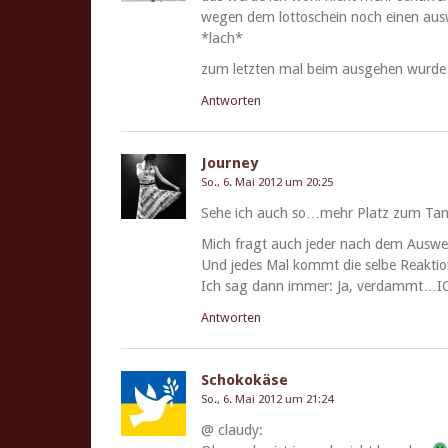
wegen dem lot­toschein noch einen ausw
*lach*
zum let­zten mal beim aus­ge­hen wurde ic
Antworten
Journey
So., 6. Mai 2012 um 20:25
Sehe ich auch so…mehr Platz zum Tanz
Mich fragt auch jed­er nach dem Auswe
Und jedes Mal kommt die selbe Reak­tio
Ich sag dann immer: Ja, verdammt…
Antworten
Schokokäse
So., 6. Mai 2012 um 21:24
@ claudy: