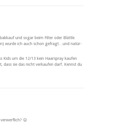
akkauf und sog­ar beim Fil­ter oder Blät­tle
ehen) wurde ich auch schon gefragt…und natür­
ss Kids um die 12/13 kein Haar­spray kaufen
t, dass sie das nicht verkaufen darf. Kennst du
 verwerflich? 😛