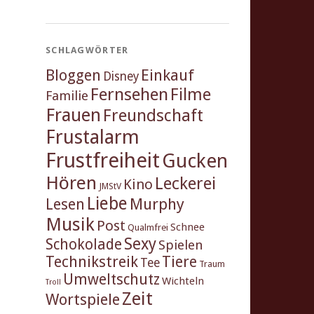
SCHLAGWÖRTER
Einkauf
Bloggen
Disney
Fernsehen
Filme
Familie
Frauen
Freundschaft
Frustalarm
Frustfreiheit
Gucken
Hören
Leckerei
Kino
JMStV
Liebe
Murphy
Lesen
Musik
Post
Schnee
Qualmfrei
Sexy
Schokolade
Spielen
Technikstreik
Tiere
Tee
Traum
Umweltschutz
Wichteln
Troll
Zeit
Wortspiele