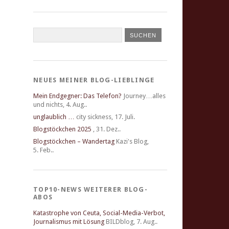
NEUES MEINER BLOG-LIEBLINGE
Mein Endgegner: Das Telefon?
Journey…alles
und nichts
,
4. Aug..
unglaublich …
city sickness
,
17. Juli.
Blogstöckchen 2025
,
31. Dez..
Blogstöckchen – Wandertag
Kazi's Blog
,
5. Feb..
TOP10-NEWS WEITERER BLOG-
ABOS
Katastrophe von Ceuta, Social-Media-Verbot,
Journalismus mit Lösung
BILDblog
,
7. Aug..