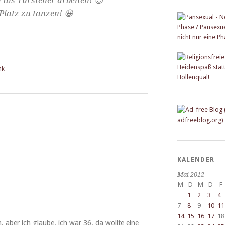
t als Türste­her arbeiten! 😉
 Platz zu tanzen! 😀
nk
KALENDER
Mai 2012
M
D
M
D
F
1
2
3
4
7
8
9
10
11
14
15
16
17
18
. aber ich glaube, ich war 36, da wollte eine