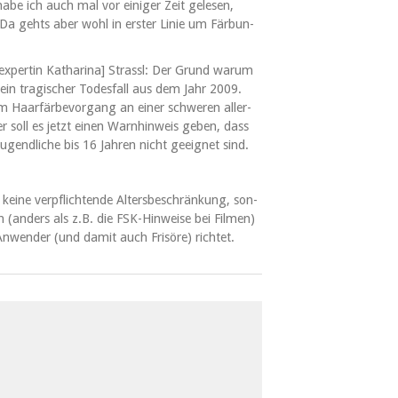
be ich auch mal vor einiger Zeit gele­sen,
a gehts aber wohl in erster Lin­ie um Fär­bun­
­ex­per­tin Katha­ri­na] Strassl: Der Grund warum
 ein tragis­ch­er Todes­fall aus dem Jahr 2009.
 Haar­fär­bevor­gang an ein­er schw­eren aller­
r soll es jet­zt einen Warn­hin­weis geben, dass
Jugendliche bis 16 Jahren nicht geeignet sind.
keine verpflich­t­ende Alters­beschränkung, son­
 (anders als z.B. die FSK-Hin­weise bei Fil­men)
 Anwen­der (und damit auch Frisöre) richtet.