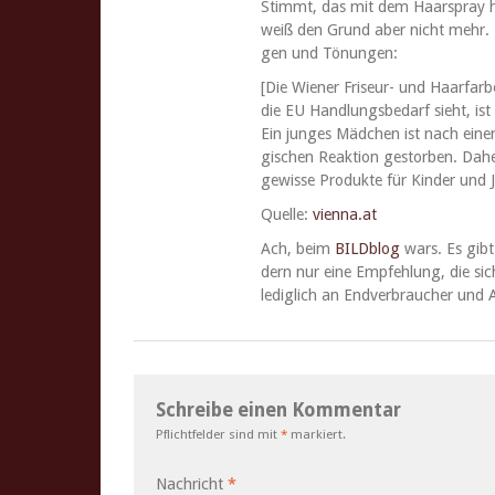
Stimmt, das mit dem Haar­spray ha
weiß den Grund aber nicht mehr. D
gen und Tönungen:
[Die Wiener Friseur- und Haar­far­b
die EU Hand­lungs­be­darf sieht, ist
Ein junges Mäd­chen ist nach einem
gis­chen Reak­tion gestor­ben. Dahe
gewisse Pro­duk­te für Kinder und 
Quelle:
vienna.at
Ach, beim
BILD­blog
wars. Es gibt 
dern nur eine Empfehlung, die sich
lediglich an End­ver­brauch­er und
Schreibe einen Kommentar
Pflichtfelder sind mit
*
markiert.
Nachricht
*