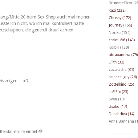
BrummelBrot (2
Kazi (222)
Anfang/Mitte 20 beim Sex-Shop auch mal meinen
Chrissy (172)
ste ich nicht, wo ich mal kon­trol­liert hätte
Journey (166)
nzschup­pen, die generell drauf achten.
Noriko (154)
chrimu86 (143)
Koibri (139)
abraxandria (79)
Lilith (32)
cucuracha (31)
science-guy (26)
eis zeigen… xD
Zottelkind (25)
LaFiFfii (23)
Sven (19)
Usako (17)
Duschdiva (14)
Anna Bannana (1
er­skon­trolle einfiel 😳