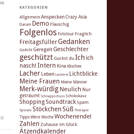
86)
KATEGORIEN
Anspecken
Crazy Asia
Allgemein
Demo
Flauschig
Darum
Folgenlos
Fraglich
Fototour
Gedanken
Freitagsfüller
Geschlechter
Geregelt
Gedicht
geschützt
Ich
ich
Guckst du
Intern
nasch!
Kina
Klischee
Lacher
Lichtblicke
Leben
Leckerei
Meine Frauen
Meine Männer
Merk-würdig
Neulich
Nur
geträumt
Schokokäse
Schnappschuss
Shopping
Soundtrack
Spam
Stöckchen
Süß
Therapie
Specials
Wochenende!
Tipps
Wirre Woche
2)
Zahlen
Zuhause im Glück
Ätzendkalender