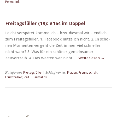
Permalink
Freitagsfüller (19): #164 im Doppel
Leicht ver­spätet komme ich – bzw. dies­mal wir – endlich
zum Fre­itags­füller. 1. Face­book nutze ich nicht. 2. In schö­
nen Momenten verge­ht die Zeit immer viel schneller,
nicht wahr? 3. Was für ein schön­er gemein­samer
Zeitvertreib. 4. Das Warten war nicht …
Weit­er­lesen
→
Kategorien:
Freitagsfüller
| Schlagwörter:
Frauen
,
Freundschaft
,
Frustfreiheit
,
Zeit
|
Permalink