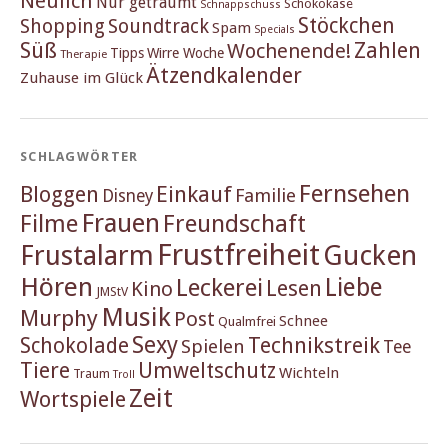
Neulich
Nur geträumt
Schokokäse
Schnappschuss
Stöckchen
Shopping
Soundtrack
Spam
Specials
Süß
Zahlen
Wochenende!
Tipps
Wirre Woche
Therapie
Ätzendkalender
Zuhause im Glück
SCHLAGWÖRTER
Fernsehen
Einkauf
Bloggen
Familie
Disney
Frauen
Filme
Freundschaft
Frustfreiheit
Frustalarm
Gucken
Hören
Liebe
Leckerei
Lesen
Kino
JMStV
Musik
Murphy
Post
Schnee
Qualmfrei
Sexy
Schokolade
Technikstreik
Spielen
Tee
Tiere
Umweltschutz
Wichteln
Traum
Troll
Zeit
Wortspiele