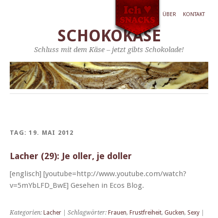
ÜBER
KONTAKT
SCHOKOKÄSE
Schluss mit dem Käse – jetzt gibts Schokolade!
TAG:
19. MAI 2012
Lacher (29): Je oller, je doller
[englisch] [youtube=http://www.youtube.com/watch?
v=5mYbLFD_BwE] Gese­hen in Ecos Blog.
Kategorien:
Lacher
| Schlagwörter:
Frauen
,
Frustfreiheit
,
Gucken
,
Sexy
|