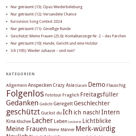
Nur geträumt (13): Opas Wiederbelebung
Nur geträumt (12): Versandete Chance
Eurovision Song Contest 2024
Nur geträumt (11): Gesellige Runde
Geschützt: Meine Frauen (25.6): Kontaktanzeige Nr. 2 – das Pärchen
Nur geträumt (10): Hunde, Gericht und eine Holztür
Ich (105): Wieder zuhause – und nun?
KATEGORIEN
Demo
Anspecken
Crazy Asia
Allgemein
Flauschig
Darum
Folgenlos
Freitagsfüller
Fraglich
Fototour
Gedanken
Geschlechter
Geregelt
Gedicht
geschützt
Ich
Intern
ich nasch!
Guckst du
Lacher
Lichtblicke
Kina
Leben
Klischee
Leckerei
Merk-würdig
Meine Frauen
Meine Männer