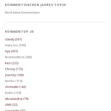
KOMMENTIERCHEN JAHRES-TOP20
Noch keine Kommentare
KOMMENTOP 20
claudy (561)
mary-loo (390)
Aya (301)
BrummelBrot (286)
Kazi (222)
Chrissy (172)
Journey (166)
Noriko (154)
chrimu86 (143)
Koibri (139)
abraxandria (79)
Lilith (32)
cucuracha (31)