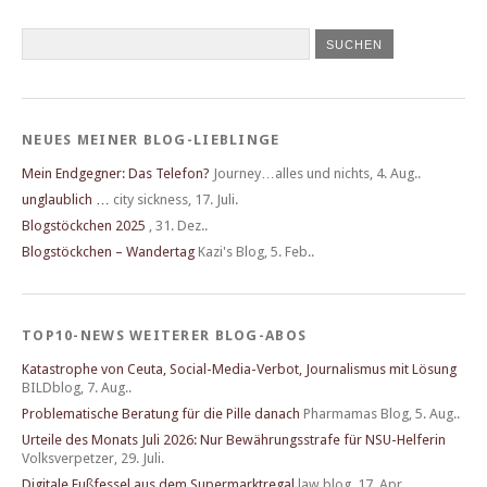
NEUES MEINER BLOG-LIEBLINGE
Mein Endgegner: Das Telefon?
Journey…alles und nichts
,
4. Aug..
unglaublich …
city sickness
,
17. Juli.
Blogstöckchen 2025
,
31. Dez..
Blogstöckchen – Wandertag
Kazi's Blog
,
5. Feb..
TOP10-NEWS WEITERER BLOG-ABOS
Katastrophe von Ceuta, Social-Media-Verbot, Journalismus mit Lösung
BILDblog
,
7. Aug..
Problematische Beratung für die Pille danach
Pharmamas Blog
,
5. Aug..
Urteile des Monats Juli 2026: Nur Bewährungsstrafe für NSU-Helferin
Volksverpetzer
,
29. Juli.
Digitale Fußfessel aus dem Supermarktregal
law blog
,
17. Apr..