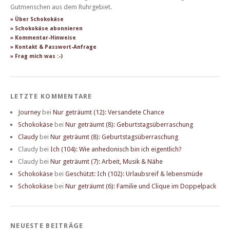
Gutmenschen aus dem Ruhrgebiet.
» Über Schokokäse
» Schokokäse abonnieren
» Kommentar-Hinweise
» Kontakt & Passwort-Anfrage
» Frag mich was :-)
LETZTE KOMMENTARE
Journey
bei
Nur geträumt (12): Versandete Chance
Schokokäse
bei
Nur geträumt (8): Geburtstagsüberraschung
Claudy
bei
Nur geträumt (8): Geburtstagsüberraschung
Claudy
bei
Ich (104): Wie anhedonisch bin ich eigentlich?
Claudy
bei
Nur geträumt (7): Arbeit, Musik & Nähe
Schokokäse
bei
Geschützt: Ich (102): Urlaubsreif & lebensmüde
Schokokäse
bei
Nur geträumt (6): Familie und Clique im Doppelpack
NEUESTE BEITRÄGE