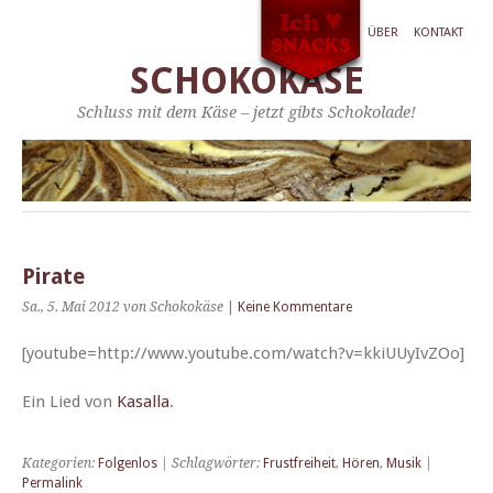
ÜBER
KONTAKT
SCHOKOKÄSE
Schluss mit dem Käse – jetzt gibts Schokolade!
Pirate
Sa., 5. Mai 2012
von Schokokäse
|
Keine Kommentare
[youtube=http://www.youtube.com/watch?v=kkiUUyIvZOo]
Ein Lied von
Kasal­la
.
Kategorien:
Folgenlos
| Schlagwörter:
Frustfreiheit
,
Hören
,
Musik
|
Permalink