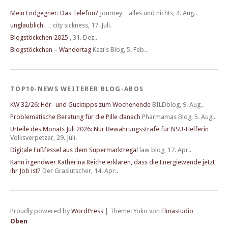
Mein Endgegner: Das Telefon?
Journey…alles und nichts
,
4. Aug..
unglaublich …
city sickness
,
17. Juli.
Blogstöckchen 2025
,
31. Dez..
Blogstöckchen – Wandertag
Kazi's Blog
,
5. Feb..
TOP10-NEWS WEITERER BLOG-ABOS
KW 32/26: Hör- und Gucktipps zum Wochenende
BILDblog
,
9. Aug..
Problematische Beratung für die Pille danach
Pharmamas Blog
,
5. Aug..
Urteile des Monats Juli 2026: Nur Bewährungsstrafe für NSU-Helferin
Volksverpetzer
,
29. Juli.
Digitale Fußfessel aus dem Supermarktregal
law blog
,
17. Apr..
Kann irgendwer Katherina Reiche erklären, dass die Energiewende jetzt
ihr Job ist?
Der Graslutscher
,
14. Apr..
Proudly powered by
WordPress
|
Theme: Yoko von
Elmastudio
Oben