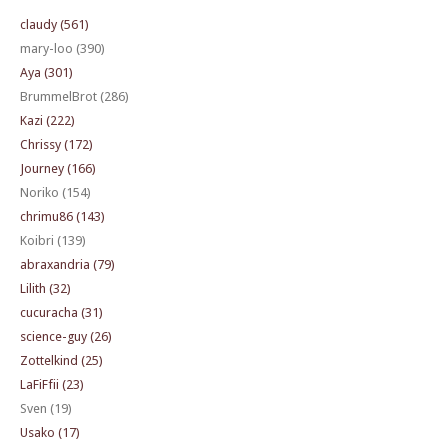
claudy (561)
mary-loo (390)
Aya (301)
BrummelBrot (286)
Kazi (222)
Chrissy (172)
Journey (166)
Noriko (154)
chrimu86 (143)
Koibri (139)
abraxandria (79)
Lilith (32)
cucuracha (31)
science-guy (26)
Zottelkind (25)
LaFiFfii (23)
Sven (19)
Usako (17)