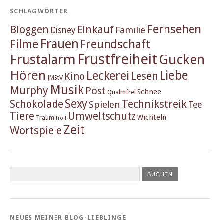
SCHLAGWÖRTER
Fernsehen
Einkauf
Bloggen
Familie
Disney
Frauen
Filme
Freundschaft
Frustfreiheit
Frustalarm
Gucken
Hören
Liebe
Leckerei
Lesen
Kino
JMStV
Musik
Murphy
Post
Schnee
Qualmfrei
Sexy
Schokolade
Technikstreik
Spielen
Tee
Tiere
Umweltschutz
Wichteln
Traum
Troll
Zeit
Wortspiele
NEUES MEINER BLOG-LIEBLINGE