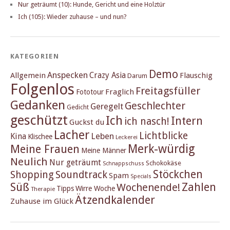
Nur geträumt (10): Hunde, Gericht und eine Holztür
Ich (105): Wieder zuhause – und nun?
KATEGORIEN
Demo
Anspecken
Crazy Asia
Allgemein
Flauschig
Darum
Folgenlos
Freitagsfüller
Fraglich
Fototour
Gedanken
Geschlechter
Geregelt
Gedicht
geschützt
Ich
Intern
ich nasch!
Guckst du
Lacher
Lichtblicke
Kina
Leben
Klischee
Leckerei
Merk-würdig
Meine Frauen
Meine Männer
Neulich
Nur geträumt
Schokokäse
Schnappschuss
Stöckchen
Shopping
Soundtrack
Spam
Specials
Süß
Zahlen
Wochenende!
Tipps
Wirre Woche
Therapie
Ätzendkalender
Zuhause im Glück