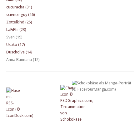
cucuracha (31)
science-guy (26)
Zottelkind (25)
LaFiFfii (23)
Sven (19)
Usako (17)
Duschdiva (14)
Anna Bannana (12)