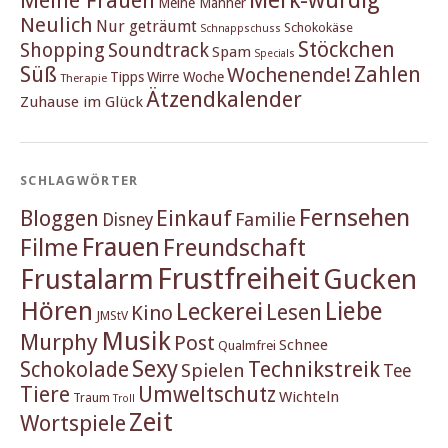
Meine Frauen
Meine Männer
Neulich
Nur geträumt
Schokokäse
Schnappschuss
Stöckchen
Shopping
Soundtrack
Spam
Specials
Süß
Zahlen
Wochenende!
Tipps
Wirre Woche
Therapie
Ätzendkalender
Zuhause im Glück
SCHLAGWÖRTER
Fernsehen
Einkauf
Bloggen
Familie
Disney
Frauen
Filme
Freundschaft
Frustfreiheit
Frustalarm
Gucken
Hören
Liebe
Leckerei
Lesen
Kino
JMStV
Musik
Murphy
Post
Schnee
Qualmfrei
Sexy
Schokolade
Technikstreik
Spielen
Tee
Tiere
Umweltschutz
Wichteln
Traum
Troll
Zeit
Wortspiele