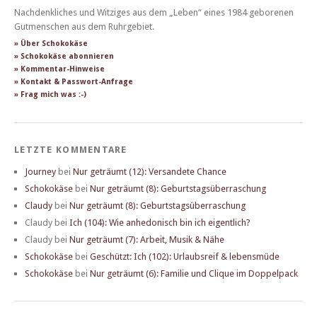
Nachdenkliches und Witziges aus dem „Leben“ eines 1984 geborenen
Gutmenschen aus dem Ruhrgebiet.
» Über Schokokäse
» Schokokäse abonnieren
» Kommentar-Hinweise
» Kontakt & Passwort-Anfrage
» Frag mich was :-)
LETZTE KOMMENTARE
Journey
bei
Nur geträumt (12): Versandete Chance
Schokokäse
bei
Nur geträumt (8): Geburtstagsüberraschung
Claudy
bei
Nur geträumt (8): Geburtstagsüberraschung
Claudy
bei
Ich (104): Wie anhedonisch bin ich eigentlich?
Claudy
bei
Nur geträumt (7): Arbeit, Musik & Nähe
Schokokäse
bei
Geschützt: Ich (102): Urlaubsreif & lebensmüde
Schokokäse
bei
Nur geträumt (6): Familie und Clique im Doppelpack