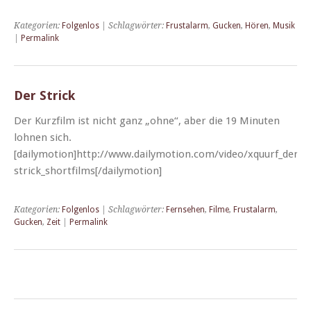
Kategorien:
Folgenlos
| Schlagwörter:
Frustalarm
,
Gucken
,
Hören
,
Musik
|
Permalink
Der Strick
Der Kurz­film ist nicht ganz „ohne“, aber die 19 Minuten
lohnen sich.
[dailymotion]http://www.dailymotion.com/video/xquurf_der-
strick_shortfilms[/dailymotion]
Kategorien:
Folgenlos
| Schlagwörter:
Fernsehen
,
Filme
,
Frustalarm
,
Gucken
,
Zeit
|
Permalink