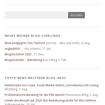
NEUES MEINER BLOG-LIEBLINGE
Mein Endgegner: Das Telefon?
Journey…alles und nichts
,
4. Aug..
unglaublich …
city sickness
,
17. Juli.
Blogstöckchen 2025
,
31. Dez..
Blogstöckchen – Wandertag
Kazi's Blog
,
5. Feb..
TOP10-NEWS WEITERER BLOG-ABOS
Katastrophe von Ceuta, Social-Media-Verbot, Journalismus mit Lösung
BILDblog
,
7. Aug..
Problematische Beratung für die Pille danach
Pharmamas Blog
,
5. Aug..
Urteile des Monats Juli 2026: Nur Bewährungsstrafe für NSU-Helferin
Volksverpetzer
,
29. Juli.