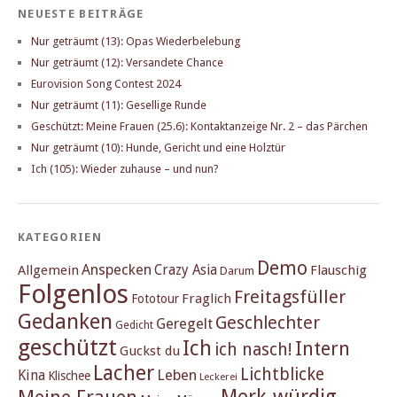
NEUESTE BEITRÄGE
Nur geträumt (13): Opas Wiederbelebung
Nur geträumt (12): Versandete Chance
Eurovision Song Contest 2024
Nur geträumt (11): Gesellige Runde
Geschützt: Meine Frauen (25.6): Kontaktanzeige Nr. 2 – das Pärchen
Nur geträumt (10): Hunde, Gericht und eine Holztür
Ich (105): Wieder zuhause – und nun?
KATEGORIEN
Demo
Anspecken
Crazy Asia
Allgemein
Flauschig
Darum
Folgenlos
Freitagsfüller
Fraglich
Fototour
Gedanken
Geschlechter
Geregelt
Gedicht
geschützt
Ich
Intern
ich nasch!
Guckst du
Lacher
Lichtblicke
Kina
Leben
Klischee
Leckerei
Merk-würdig