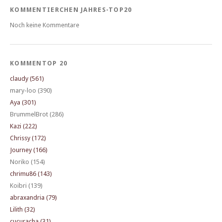
KOMMENTIERCHEN JAHRES-TOP20
Noch keine Kommentare
KOMMENTOP 20
claudy (561)
mary-loo (390)
Aya (301)
BrummelBrot (286)
Kazi (222)
Chrissy (172)
Journey (166)
Noriko (154)
chrimu86 (143)
Koibri (139)
abraxandria (79)
Lilith (32)
cucuracha (31)