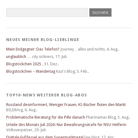
NEUES MEINER BLOG-LIEBLINGE
Mein Endgegner: Das Telefon?
Journey…alles und nichts
,
4. Aug..
unglaublich …
city sickness
,
17. Juli.
Blogstöckchen 2025
,
31. Dez..
Blogstöckchen – Wandertag
Kazi's Blog
,
5. Feb..
TOP10-NEWS WEITERER BLOG-ABOS
Russland desinformiert, Weniger Frauen, KI-Bücher fluten den Markt
BILDblog
,
6. Aug..
Problematische Beratung für die Pille danach
Pharmamas Blog
,
5. Aug..
Urteile des Monats Juli 2026: Nur Bewährungsstrafe für NSU-Helferin
Volksverpetzer
,
29. Juli.
Digitale Fußfessel aus dem Supermarktregal
law blog
,
17. Apr..