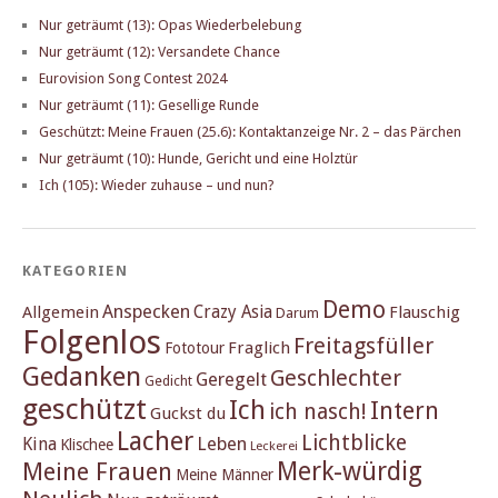
Nur geträumt (13): Opas Wiederbelebung
Nur geträumt (12): Versandete Chance
Eurovision Song Contest 2024
Nur geträumt (11): Gesellige Runde
Geschützt: Meine Frauen (25.6): Kontaktanzeige Nr. 2 – das Pärchen
Nur geträumt (10): Hunde, Gericht und eine Holztür
Ich (105): Wieder zuhause – und nun?
KATEGORIEN
Demo
Anspecken
Crazy Asia
Allgemein
Flauschig
Darum
Folgenlos
Freitagsfüller
Fraglich
Fototour
Gedanken
Geschlechter
Geregelt
Gedicht
geschützt
Ich
Intern
ich nasch!
Guckst du
Lacher
Lichtblicke
Kina
Leben
Klischee
Leckerei
Merk-würdig
Meine Frauen
Meine Männer