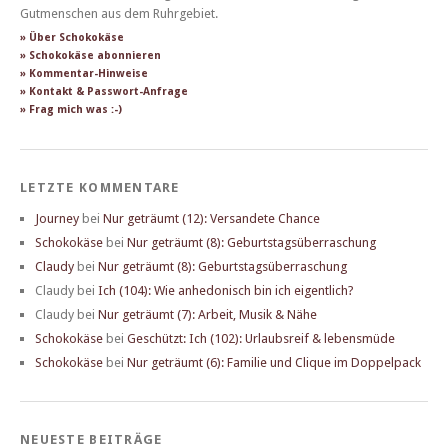
Gutmenschen aus dem Ruhrgebiet.
» Über Schokokäse
» Schokokäse abonnieren
» Kommentar-Hinweise
» Kontakt & Passwort-Anfrage
» Frag mich was :-)
LETZTE KOMMENTARE
Journey
bei
Nur geträumt (12): Versandete Chance
Schokokäse
bei
Nur geträumt (8): Geburtstagsüberraschung
Claudy
bei
Nur geträumt (8): Geburtstagsüberraschung
Claudy
bei
Ich (104): Wie anhedonisch bin ich eigentlich?
Claudy
bei
Nur geträumt (7): Arbeit, Musik & Nähe
Schokokäse
bei
Geschützt: Ich (102): Urlaubsreif & lebensmüde
Schokokäse
bei
Nur geträumt (6): Familie und Clique im Doppelpack
NEUESTE BEITRÄGE