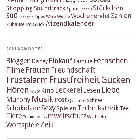
Neulich
Nur geträumt
Schokokäse
Schnappschuss
Stöckchen
Shopping
Soundtrack
Spam
Specials
Süß
Zahlen
Wochenende!
Tipps
Wirre Woche
Therapie
Ätzendkalender
Zuhause im Glück
SCHLAGWÖRTER
Fernsehen
Einkauf
Bloggen
Familie
Disney
Frauen
Filme
Freundschaft
Frustfreiheit
Frustalarm
Gucken
Hören
Liebe
Leckerei
Lesen
Kino
JMStV
Musik
Murphy
Post
Schnee
Qualmfrei
Sexy
Schokolade
Technikstreik
Spielen
Tee
Tiere
Umweltschutz
Wichteln
Traum
Troll
Zeit
Wortspiele