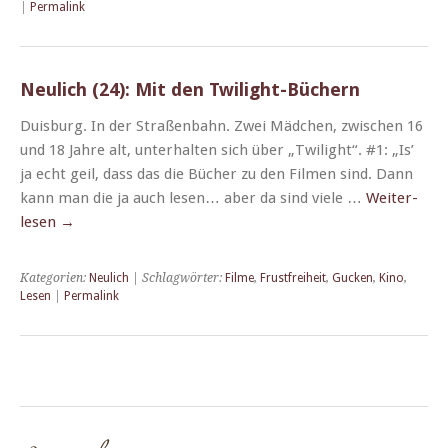
|
Permalink
Neulich (24): Mit den Twilight-Büchern
Duis­burg. In der Straßen­bahn. Zwei Mäd­chen, zwis­chen 16
und 18 Jahre alt, unter­hal­ten sich über „Twi­light“. #1: „Is’
ja echt geil, dass das die Büch­er zu den Fil­men sind. Dann
kann man die ja auch lesen… aber da sind viele …
Weit­er­
lesen
→
Kategorien:
Neulich
| Schlagwörter:
Filme
,
Frustfreiheit
,
Gucken
,
Kino
,
Lesen
|
Permalink