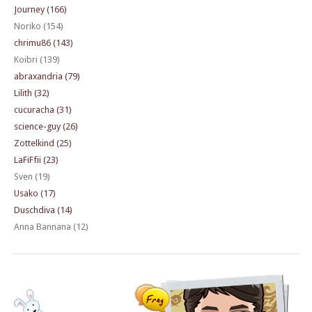
Journey (166)
Noriko (154)
chrimu86 (143)
Koibri (139)
abraxandria (79)
Lilith (32)
cucuracha (31)
science-guy (26)
Zottelkind (25)
LaFiFfii (23)
Sven (19)
Usako (17)
Duschdiva (14)
Anna Bannana (12)