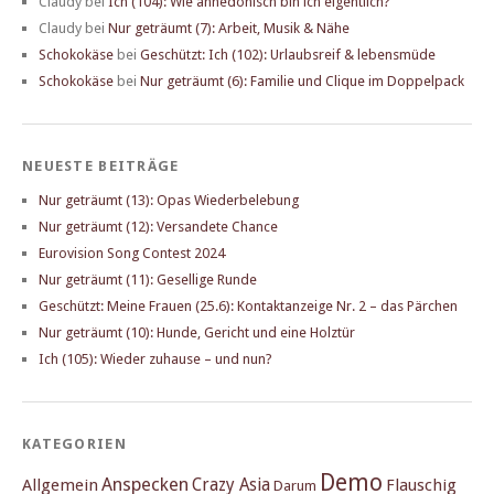
Claudy
bei
Ich (104): Wie anhedonisch bin ich eigentlich?
Claudy
bei
Nur geträumt (7): Arbeit, Musik & Nähe
Schokokäse
bei
Geschützt: Ich (102): Urlaubsreif & lebensmüde
Schokokäse
bei
Nur geträumt (6): Familie und Clique im Doppelpack
NEUESTE BEITRÄGE
Nur geträumt (13): Opas Wiederbelebung
Nur geträumt (12): Versandete Chance
Eurovision Song Contest 2024
Nur geträumt (11): Gesellige Runde
Geschützt: Meine Frauen (25.6): Kontaktanzeige Nr. 2 – das Pärchen
Nur geträumt (10): Hunde, Gericht und eine Holztür
Ich (105): Wieder zuhause – und nun?
KATEGORIEN
Demo
Anspecken
Crazy Asia
Allgemein
Flauschig
Darum