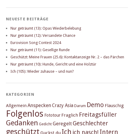
NEUESTE BEITRÄGE
Nur geträumt (13): Opas Wiederbelebung
Nur geträumt (12): Versandete Chance
Eurovision Song Contest 2024
Nur geträumt (11): Gesellige Runde
Geschützt: Meine Frauen (25.6): Kontaktanzeige Nr. 2 – das Pärchen
Nur geträumt (10): Hunde, Gericht und eine Holztür
Ich (105): Wieder zuhause – und nun?
KATEGORIEN
Demo
Anspecken
Crazy Asia
Allgemein
Flauschig
Darum
Folgenlos
Freitagsfüller
Fraglich
Fototour
Gedanken
Geschlechter
Geregelt
Gedicht
geschützt
Ich
Intern
ich nasch!
Guckst du