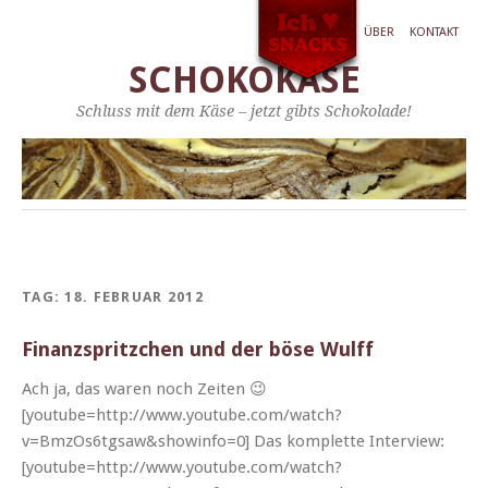
ÜBER
KONTAKT
SCHOKOKÄSE
Schluss mit dem Käse – jetzt gibts Schokolade!
TAG:
18. FEBRUAR 2012
Finanzspritzchen und der böse Wulff
Ach ja, das waren noch Zeit­en 😉
[youtube=http://www.youtube.com/watch?
v=BmzOs6tgsaw&showinfo=0] Das kom­plette Inter­view:
[youtube=http://www.youtube.com/watch?