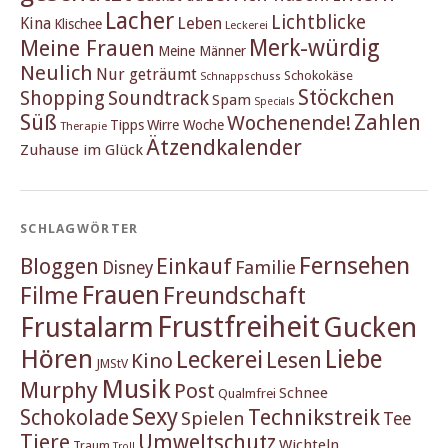
Lacher
Lichtblicke
Kina
Leben
Klischee
Leckerei
Merk-würdig
Meine Frauen
Meine Männer
Neulich
Nur geträumt
Schokokäse
Schnappschuss
Stöckchen
Shopping
Soundtrack
Spam
Specials
Süß
Zahlen
Wochenende!
Tipps
Wirre Woche
Therapie
Ätzendkalender
Zuhause im Glück
SCHLAGWÖRTER
Fernsehen
Einkauf
Bloggen
Familie
Disney
Frauen
Filme
Freundschaft
Frustfreiheit
Frustalarm
Gucken
Hören
Liebe
Leckerei
Lesen
Kino
JMStV
Musik
Murphy
Post
Schnee
Qualmfrei
Sexy
Schokolade
Technikstreik
Spielen
Tee
Tiere
Umweltschutz
Wichteln
Traum
Troll