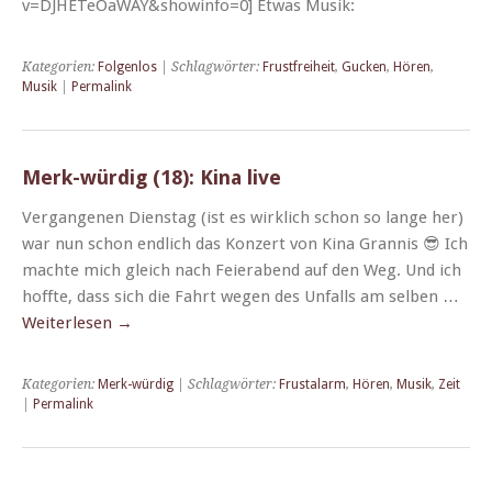
v=DJHETeOaWAY&showinfo=0] Etwas Musik:
Kategorien:
Folgenlos
| Schlagwörter:
Frustfreiheit
,
Gucken
,
Hören
,
Musik
|
Permalink
Merk-würdig (18): Kina live
Ver­gan­genen Dien­stag (ist es wirk­lich schon so lange her)
war nun schon endlich das Konz­ert von Kina Gran­nis 😎 Ich
machte mich gle­ich nach Feier­abend auf den Weg. Und ich
hoffte, dass sich die Fahrt wegen des Unfalls am sel­ben …
Weit­er­lesen
→
Kategorien:
Merk-würdig
| Schlagwörter:
Frustalarm
,
Hören
,
Musik
,
Zeit
|
Permalink