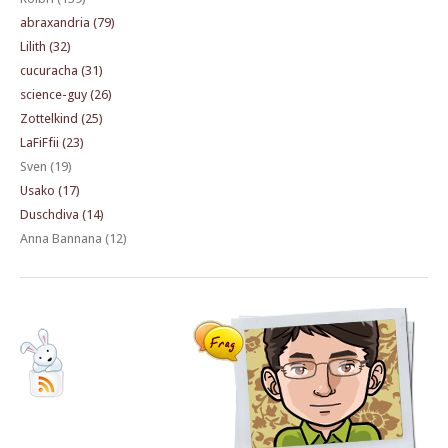
abraxandria (79)
Lilith (32)
cucuracha (31)
science-guy (26)
Zottelkind (25)
LaFiFfii (23)
Sven (19)
Usako (17)
Duschdiva (14)
Anna Bannana (12)