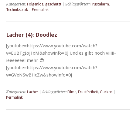
Kategorien:
Folgenlos
,
geschützt
| Schlagwörter:
Frustalarm
,
Technikstreik
|
Permalink
Lacher (4): Doodlez
[youtube=https://www.youtube.com/watch?
v=EUBTgIoJ1xM&showinfo=0] Und es gibt noch vii­i­i­i­
ieeeeeeel mehr 😎
[youtube=https://www.youtube.com/watch?
v=GVeNSwBHcZw&showinfo=0]
Kategorien:
Lacher
| Schlagwörter:
Filme
,
Frustfreiheit
,
Gucken
|
Permalink