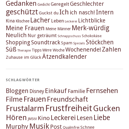
Gedanken
Geschlechter
Geregelt
Gedicht
geschützt
Ich
Intern
ich nasch!
Guckst du
Lacher
Lichtblicke
Kina
Leben
Klischee
Leckerei
Merk-würdig
Meine Frauen
Meine Männer
Neulich
Nur geträumt
Schokokäse
Schnappschuss
Stöckchen
Shopping
Soundtrack
Spam
Specials
Süß
Zahlen
Wochenende!
Tipps
Wirre Woche
Therapie
Ätzendkalender
Zuhause im Glück
SCHLAGWÖRTER
Fernsehen
Einkauf
Bloggen
Familie
Disney
Frauen
Filme
Freundschaft
Frustfreiheit
Frustalarm
Gucken
Hören
Liebe
Leckerei
Lesen
Kino
JMStV
Musik
Murphy
Post
Schnee
Qualmfrei