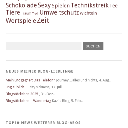
Sexy
Schokolade
Technikstreik
Spielen
Tee
Tiere
Umweltschutz
Wichteln
Traum
Troll
Zeit
Wortspiele
NEUES MEINER BLOG-LIEBLINGE
Mein Endgegner: Das Telefon?
Journey…alles und nichts
,
4. Aug..
unglaublich …
city sickness
,
17. Juli.
Blogstöckchen 2025
,
31. Dez..
Blogstöckchen – Wandertag
Kazi's Blog
,
5. Feb..
TOP10-NEWS WEITERER BLOG-ABOS