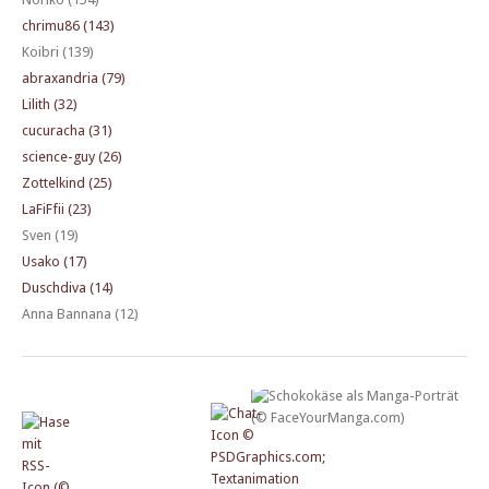
chrimu86 (143)
Koibri (139)
abraxandria (79)
Lilith (32)
cucuracha (31)
science-guy (26)
Zottelkind (25)
LaFiFfii (23)
Sven (19)
Usako (17)
Duschdiva (14)
Anna Bannana (12)