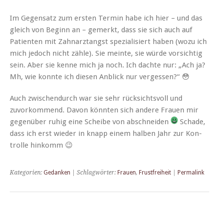
Im Gegen­satz zum ersten Ter­min habe ich hier – und das
gle­ich von Beginn an – gemerkt, dass sie sich auch auf
Patien­ten mit Zah­narz­tangst spezial­isiert haben (wozu ich
mich jedoch nicht zäh­le). Sie meinte, sie würde vor­sichtig
sein. Aber sie kenne mich ja noch. Ich dachte nur: „Ach ja?
Mh, wie kon­nte ich diesen Anblick nur vergessen?“ 😳
Auch zwis­chen­durch war sie sehr rück­sichtsvoll und
zuvork­om­mend. Davon kön­nten sich andere Frauen mir
gegenüber ruhig eine Scheibe von abschnei­den
Schade,
dass ich erst wieder in knapp einem hal­ben Jahr zur Kon­
trolle hinkomm 😉
Kategorien:
Gedanken
| Schlagwörter:
Frauen
,
Frustfreiheit
|
Permalink