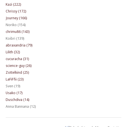
Kazi (222)
Chrissy (172)
Journey (166)
Noriko (154)
chrimu86 (143)
Koibri (139)
abraxandria (79)
Lilith (32)
cucuracha (31)
science-guy (26)
Zottelkind (25)
LaFiFfii (23)
Sven (19)
Usako (17)
Duschdiva (14)
Anna Bannana (12)