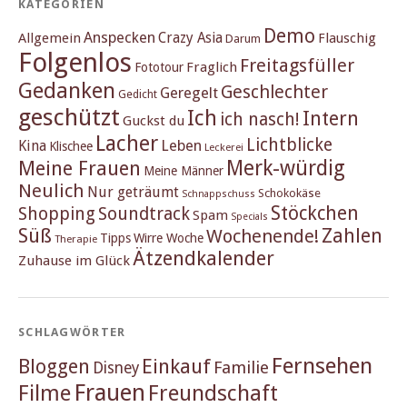
KATEGORIEN
Demo
Anspecken
Crazy Asia
Allgemein
Flauschig
Darum
Folgenlos
Freitagsfüller
Fraglich
Fototour
Gedanken
Geschlechter
Geregelt
Gedicht
geschützt
Ich
Intern
ich nasch!
Guckst du
Lacher
Lichtblicke
Kina
Leben
Klischee
Leckerei
Merk-würdig
Meine Frauen
Meine Männer
Neulich
Nur geträumt
Schokokäse
Schnappschuss
Stöckchen
Shopping
Soundtrack
Spam
Specials
Süß
Zahlen
Wochenende!
Tipps
Wirre Woche
Therapie
Ätzendkalender
Zuhause im Glück
SCHLAGWÖRTER
Fernsehen
Einkauf
Bloggen
Familie
Disney
Frauen
Filme
Freundschaft