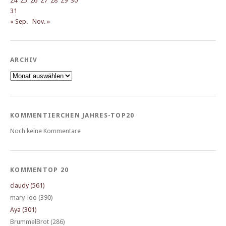
24
25
26
27
28
29
30
31
« Sep.
Nov. »
ARCHIV
Archiv
KOMMENTIERCHEN JAHRES-TOP20
Noch keine Kommentare
KOMMENTOP 20
claudy (561)
mary-loo (390)
Aya (301)
BrummelBrot (286)