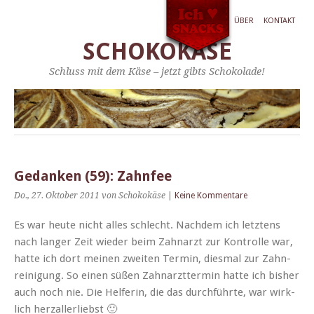
ÜBER
KONTAKT
SCHOKOKÄSE
Schluss mit dem Käse – jetzt gibts Schokolade!
Gedanken (59): Zahnfee
Do., 27. Oktober 2011
von Schokokäse
|
Keine Kommentare
Es war heute nicht alles schlecht. Nach­dem ich let­ztens
nach langer Zeit wieder beim Zah­narzt zur Kon­trolle war,
hat­te ich dort meinen zweit­en Ter­min, dies­mal zur Zah­n­
reini­gung. So einen süßen Zah­narzt­ter­min hat­te ich bish­er
auch noch nie. Die Helferin, die das durch­führte, war wirk­
lich herzallerliebst 🙂