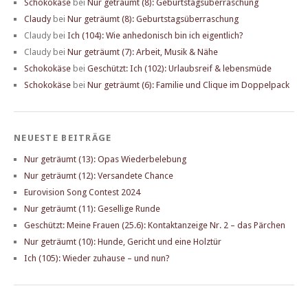
Schokokäse
bei
Nur geträumt (8): Geburtstagsüberraschung
Claudy
bei
Nur geträumt (8): Geburtstagsüberraschung
Claudy
bei
Ich (104): Wie anhedonisch bin ich eigentlich?
Claudy
bei
Nur geträumt (7): Arbeit, Musik & Nähe
Schokokäse
bei
Geschützt: Ich (102): Urlaubsreif & lebensmüde
Schokokäse
bei
Nur geträumt (6): Familie und Clique im Doppelpack
NEUESTE BEITRÄGE
Nur geträumt (13): Opas Wiederbelebung
Nur geträumt (12): Versandete Chance
Eurovision Song Contest 2024
Nur geträumt (11): Gesellige Runde
Geschützt: Meine Frauen (25.6): Kontaktanzeige Nr. 2 – das Pärchen
Nur geträumt (10): Hunde, Gericht und eine Holztür
Ich (105): Wieder zuhause – und nun?