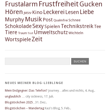
Frustfreiheit
Frustalarm
Gucken
Hören
Liebe
Leckerei
Lesen
Kino
JMStV
Musik
Murphy
Post
Schnee
Qualmfrei
Sexy
Schokolade
Technikstreik
Spielen
Tee
Tiere
Umweltschutz
Wichteln
Traum
Troll
Zeit
Wortspiele
NEUES MEINER BLOG-LIEBLINGE
Mein Endgegner: Das Telefon?
Journey…alles und nichts
,
4. Aug..
unglaublich …
city sickness
,
17. Juli.
Blogstöckchen 2025
,
31. Dez..
Blogstöckchen – Wandertag
Kazi's Blog
,
5. Feb..