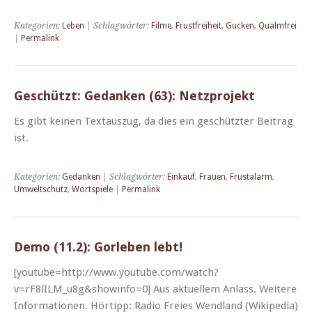
Kategorien:
Leben
| Schlagwörter:
Filme
,
Frustfreiheit
,
Gucken
,
Qualmfrei
|
Permalink
Geschützt: Gedanken (63): Netzprojekt
Es gibt keinen Tex­tauszug, da dies ein geschützter Beitrag
ist.
Kategorien:
Gedanken
| Schlagwörter:
Einkauf
,
Frauen
,
Frustalarm
,
Umweltschutz
,
Wortspiele
|
Permalink
Demo (11.2): Gorleben lebt!
[youtube=http://www.youtube.com/watch?
v=rF8lILM_u8g&showinfo=0] Aus aktuellem Anlass. Weit­ere
Infor­ma­tio­nen. Hör­tipp: Radio Freies Wend­land (Wikipedia)