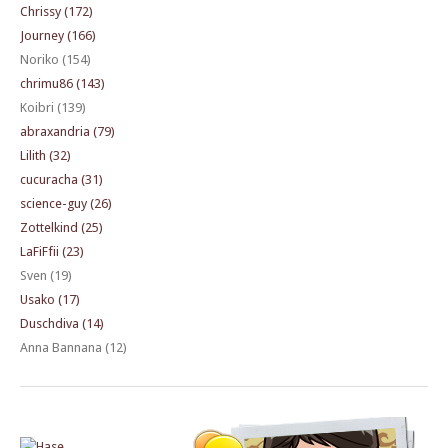
Chrissy (172)
Journey (166)
Noriko (154)
chrimu86 (143)
Koibri (139)
abraxandria (79)
Lilith (32)
cucuracha (31)
science-guy (26)
Zottelkind (25)
LaFiFfii (23)
Sven (19)
Usako (17)
Duschdiva (14)
Anna Bannana (12)