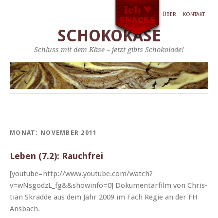
ÜBER
KONTAKT
SCHOKOKÄSE
Schluss mit dem Käse – jetzt gibts Schokolade!
MONAT:
NOVEMBER 2011
Leben (7.2): Rauchfrei
[youtube=http://www.youtube.com/watch?
v=wNsgodzL_fg&&showinfo=0] Doku­men­tarfilm von Chris­
t­ian Skradde aus dem Jahr 2009 im Fach Regie an der FH
Ansbach.