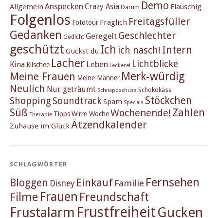
Demo
Anspecken
Crazy Asia
Allgemein
Flauschig
Darum
Folgenlos
Freitagsfüller
Fraglich
Fototour
Gedanken
Geschlechter
Geregelt
Gedicht
geschützt
Ich
Intern
ich nasch!
Guckst du
Lacher
Lichtblicke
Kina
Leben
Klischee
Leckerei
Merk-würdig
Meine Frauen
Meine Männer
Neulich
Nur geträumt
Schokokäse
Schnappschuss
Stöckchen
Shopping
Soundtrack
Spam
Specials
Süß
Zahlen
Wochenende!
Tipps
Wirre Woche
Therapie
Ätzendkalender
Zuhause im Glück
SCHLAGWÖRTER
Fernsehen
Einkauf
Bloggen
Familie
Disney
Frauen
Filme
Freundschaft
Frustfreiheit
Frustalarm
Gucken