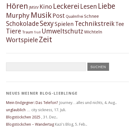
Hören
Liebe
Leckerei
Lesen
Kino
JMStV
Musik
Murphy
Post
Schnee
Qualmfrei
Sexy
Schokolade
Technikstreik
Spielen
Tee
Tiere
Umweltschutz
Wichteln
Traum
Troll
Zeit
Wortspiele
NEUES MEINER BLOG-LIEBLINGE
Mein Endgegner: Das Telefon?
Journey…alles und nichts
,
4. Aug..
unglaublich …
city sickness
,
17. Juli.
Blogstöckchen 2025
,
31. Dez..
Blogstöckchen – Wandertag
Kazi's Blog
,
5. Feb..