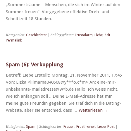
„Som­merträume – Men­schen, die sich im Win­ter auf den
Som­mer freuen“. Vorgegebene effek­tive Dreh- und
Schnittzeit 18 Stunden.
Kategorien:
Geschlechter
| Schlagwörter:
Frustalarm
,
Liebe
,
Zeit
|
Permalink
Spam (6): Verkupplung
Betr­e­ff: Liebe Erstellt: Mon­tag, 21. Novem­ber 2011, 17:45
Von: Liz­ka <lilmama040508@y***o.c*m> An: eine-mir-
unbekannte-mailadresse@w*b.de Hal­lo. Ich weiss nicht,
wie ich anfan­gen soll .. Deine E‑Mail-Adresse hat mir
meine gute Fre­undin gegeben. Sie traf dich in die Dat­ing-
Web­site, aber sie entsch­ied, dass …
Weit­er­lesen
→
Kategorien:
Spam
| Schlagwörter:
Frauen
,
Frustfreiheit
,
Liebe
,
Post
|