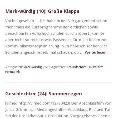
Merk-würdig (10): Große Klappe
Vorhin gese­hen … Ich habe in der Ver­gan­gen­heit schon
mehrmals die Kur­spro­gramme der örtlichen sowie
benach­barten Volk­shochschulen durch­stöbert, kon­nte
aber nicht so recht etwas Passendes für mich find­en zur
Kom­mu­nika­tion­sop­ti­mierung. Nun habe ich soeben vier
Schulen angeschrieben, mal schauen, ob …
Weit­er­lesen
→
Kategorien:
Merk-würdig
| Schlagwörter:
Freundschaft
,
Frustalarm
|
Permalink
Geschlechter (24): Sommerregen
[vimeo http://vimeo.com/12780423] Der Abschlussfilm von
Julius Grimm zur Medi­engestal­ter-Aus­­bil­­dung Bild und Ton
bei der ProSiebenSat.1‑Produktion. Vorgegebenes The­ma: