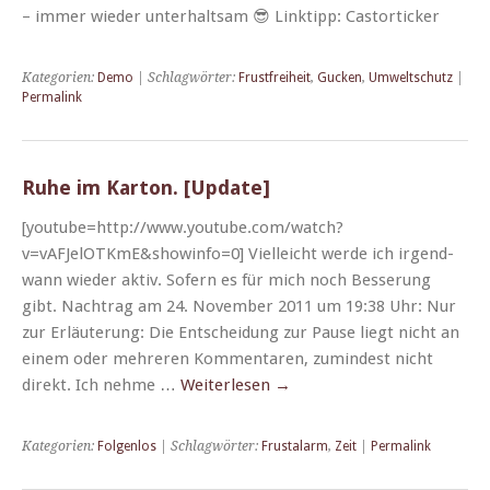
– immer wieder unter­halt­sam 😎 Link­tipp: Castorticker
Kategorien:
Demo
| Schlagwörter:
Frustfreiheit
,
Gucken
,
Umweltschutz
|
Permalink
Ruhe im Karton. [Update]
[youtube=http://www.youtube.com/watch?
v=vAFJelOTKmE&showinfo=0] Vielle­icht werde ich irgend­
wann wieder aktiv. Sofern es für mich noch Besserung
gibt. Nach­trag am 24. Novem­ber 2011 um 19:38 Uhr: Nur
zur Erläuterung: Die Entschei­dung zur Pause liegt nicht an
einem oder mehreren Kom­mentaren, zumin­d­est nicht
direkt. Ich nehme …
Weit­er­lesen
→
Kategorien:
Folgenlos
| Schlagwörter:
Frustalarm
,
Zeit
|
Permalink