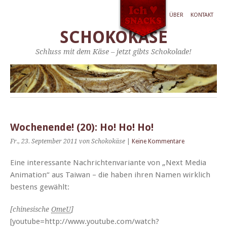
ÜBER
KONTAKT
SCHOKOKÄSE
Schluss mit dem Käse – jetzt gibts Schokolade!
Wochenende! (20): Ho! Ho! Ho!
Fr., 23. September 2011
von Schokokäse
|
Keine Kommentare
Eine inter­es­sante Nachricht­en­vari­ante von „Next Media
Ani­ma­tion“ aus Tai­wan – die haben ihren Namen wirk­lich
bestens gewählt:
[chi­ne­sis­che
OmeU
]
[youtube=http://www.youtube.com/watch?