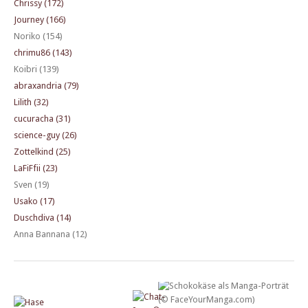
Chrissy (172)
Journey (166)
Noriko (154)
chrimu86 (143)
Koibri (139)
abraxandria (79)
Lilith (32)
cucuracha (31)
science-guy (26)
Zottelkind (25)
LaFiFfii (23)
Sven (19)
Usako (17)
Duschdiva (14)
Anna Bannana (12)