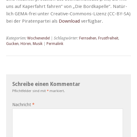
uns auf Kaper­fahrt fahren“ von „Die Bor­d­kapelle“. Natür­
lich GEMA-frei unter Cre­ative-Com­mons-Lizenz (CC-BY-SA)
bei der Piraten­partei als
Down­load
verfügbar.
Kategorien:
Wochenende!
| Schlagwörter:
Fernsehen
,
Frustfreiheit
,
Gucken
,
Hören
,
Musik
|
Permalink
Schreibe einen Kommentar
Pflichtfelder sind mit
*
markiert.
Nachricht
*