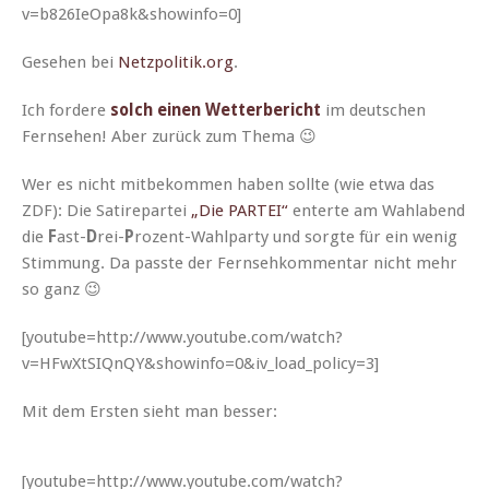
v=b826IeOpa8k&showinfo=0]
Gese­hen bei
Netzpolitik.org
.
Ich fordere
solch einen Wet­ter­bericht
im deutschen
Fernse­hen! Aber zurück zum Thema 😉
Wer es nicht mit­bekom­men haben sollte (wie etwa das
ZDF): Die Satirepartei
„Die PARTEI“
enterte am Wahlabend
die
F
ast-
D
rei-
P
rozent-Wahlpar­ty und sorgte für ein wenig
Stim­mung. Da passte der Fernsehkom­men­tar nicht mehr
so ganz 😉
[youtube=http://www.youtube.com/watch?
v=HFwXtSIQnQY&showinfo=0&iv_load_policy=3]
Mit dem Ersten sieht man besser:
[youtube=http://www.youtube.com/watch?