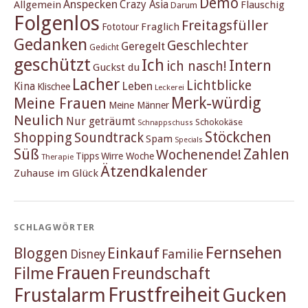
Demo
Anspecken
Crazy Asia
Allgemein
Flauschig
Darum
Folgenlos
Freitagsfüller
Fraglich
Fototour
Gedanken
Geschlechter
Geregelt
Gedicht
geschützt
Ich
Intern
ich nasch!
Guckst du
Lacher
Lichtblicke
Kina
Leben
Klischee
Leckerei
Merk-würdig
Meine Frauen
Meine Männer
Neulich
Nur geträumt
Schokokäse
Schnappschuss
Stöckchen
Shopping
Soundtrack
Spam
Specials
Süß
Zahlen
Wochenende!
Tipps
Wirre Woche
Therapie
Ätzendkalender
Zuhause im Glück
SCHLAGWÖRTER
Fernsehen
Einkauf
Bloggen
Familie
Disney
Frauen
Filme
Freundschaft
Frustfreiheit
Frustalarm
Gucken