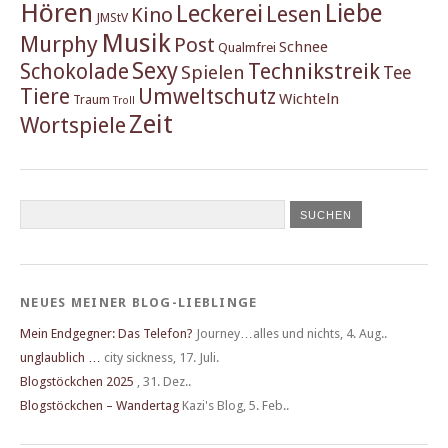
Hören
Liebe
Leckerei
Lesen
Kino
JMStV
Musik
Murphy
Post
Schnee
Qualmfrei
Sexy
Schokolade
Technikstreik
Spielen
Tee
Tiere
Umweltschutz
Wichteln
Traum
Troll
Zeit
Wortspiele
NEUES MEINER BLOG-LIEBLINGE
Mein Endgegner: Das Telefon?
Journey…alles und nichts
,
4. Aug..
unglaublich …
city sickness
,
17. Juli.
Blogstöckchen 2025
,
31. Dez..
Blogstöckchen – Wandertag
Kazi's Blog
,
5. Feb..