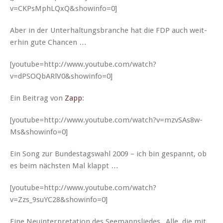
v=CKPsMphLQxQ&showinfo=0]
Aber in der Unter­hal­tungs­branche hat die FDP auch weit­
er­hin gute Chancen …
[youtube=http://www.youtube.com/watch?
v=dPSOQbARlV0&showinfo=0]
Ein Beitrag von
Zapp
:
[youtube=http://www.youtube.com/watch?v=mzvSAs8w-
Ms&showinfo=0]
Ein Song zur Bun­destagswahl 2009 – ich bin ges­pan­nt, ob
es beim näch­sten Mal klappt …
[youtube=http://www.youtube.com/watch?
v=Zzs_9suYC28&showinfo=0]
Eine Neuin­ter­pre­ta­tion des See­mannsliedes „Alle, die mit