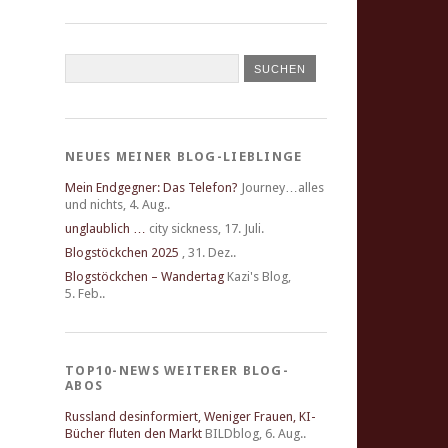
NEUES MEINER BLOG-LIEBLINGE
Mein Endgegner: Das Telefon?
Journey…alles
und nichts
,
4. Aug..
unglaublich …
city sickness
,
17. Juli.
Blogstöckchen 2025
,
31. Dez..
Blogstöckchen – Wandertag
Kazi's Blog
,
5. Feb..
TOP10-NEWS WEITERER BLOG-
ABOS
Russland desinformiert, Weniger Frauen, KI-
Bücher fluten den Markt
BILDblog
,
6. Aug..