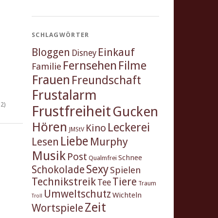
SCHLAGWÖRTER
Einkauf
Bloggen
Disney
Fernsehen
Filme
Familie
Frauen
Freundschaft
Frustalarm
2)
Frustfreiheit
Gucken
Hören
Leckerei
Kino
JMStV
Liebe
Murphy
Lesen
Musik
Post
Schnee
Qualmfrei
Sexy
Schokolade
Spielen
Technikstreik
Tiere
Tee
Traum
Umweltschutz
Wichteln
Troll
Zeit
Wortspiele