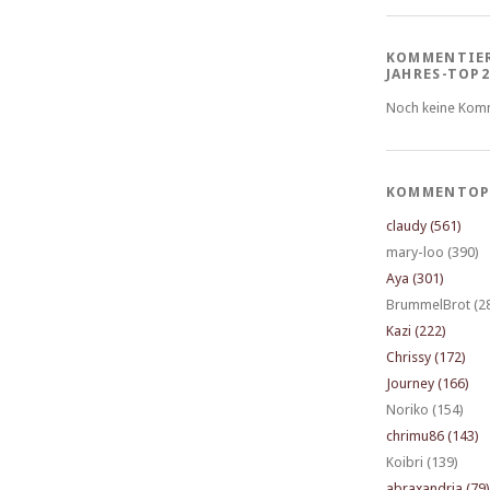
KOMMENTIE
JAHRES-TOP2
Noch keine Kom
KOMMENTOP
claudy (561)
mary-loo (390)
Aya (301)
BrummelBrot (2
Kazi (222)
Chrissy (172)
Journey (166)
Noriko (154)
chrimu86 (143)
Koibri (139)
abraxandria (79)