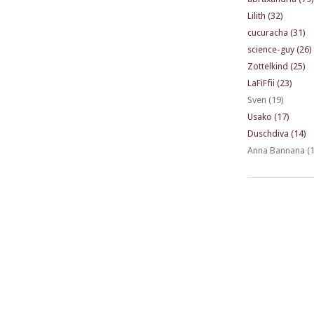
Lilith (32)
cucuracha (31)
science-guy (26)
Zottelkind (25)
LaFiFfii (23)
Sven (19)
Usako (17)
Duschdiva (14)
Anna Bannana (1