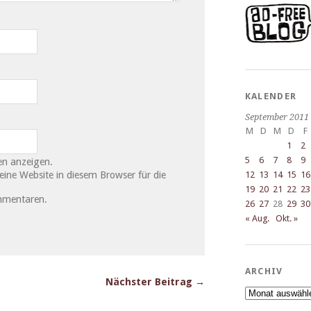
KALENDER
September 2011
M
D
M
D
F
1
2
5
6
7
8
9
n anzeigen.
ne Website in diesem Browser für die
12
13
14
15
16
19
20
21
22
23
mmentaren.
26
27
28
29
30
« Aug.
Okt. »
ARCHIV
Nächster Beitrag →
Archiv