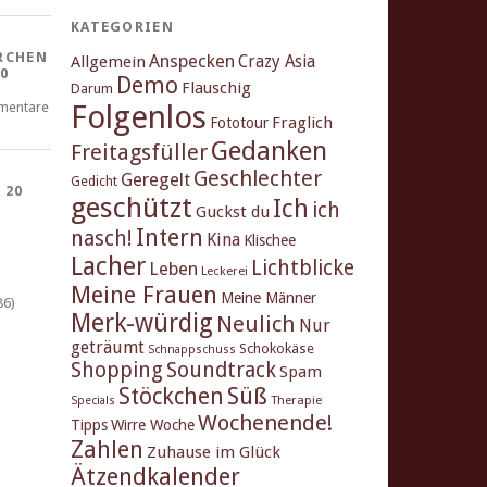
KATEGORIEN
RCHEN
Anspecken
Crazy Asia
Allgemein
0
Demo
Flauschig
Darum
Folgenlos
mentare
Fraglich
Fototour
Gedanken
Freitagsfüller
Geschlechter
Geregelt
Gedicht
 20
geschützt
Ich
ich
Guckst du
Intern
nasch!
Kina
Klischee
Lacher
Lichtblicke
Leben
Leckerei
Meine Frauen
Meine Männer
86)
Merk-würdig
Neulich
Nur
geträumt
Schokokäse
Schnappschuss
Shopping
Soundtrack
Spam
Stöckchen
Süß
Therapie
Specials
Wochenende!
Tipps
Wirre Woche
Zahlen
Zuhause im Glück
Ätzendkalender