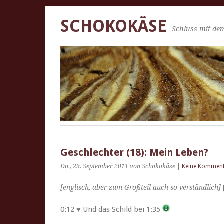
SCHOKOKÄSE
Schluss mit dem
Geschlechter (18): Mein Leben?
Do., 29. September 2011
von Schokokäse
|
Keine Kommen
[englisch, aber zum Großteil auch so ver­ständlich]
0:12 ♥ Und das Schild bei 1:35