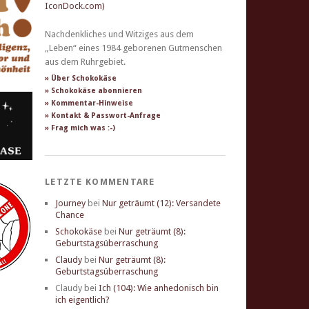
Nachdenkliches und Witziges aus dem
„Leben“ eines 1984 geborenen Gutmenschen
aus dem Ruhrgebiet.
» Über Schokokäse
» Schokokäse abonnieren
» Kommentar-Hinweise
» Kontakt & Passwort-Anfrage
» Frag mich was :-)
LETZTE KOMMENTARE
Journey
bei
Nur geträumt (12): Versandete
Chance
Schokokäse
bei
Nur geträumt (8):
Geburtstagsüberraschung
Claudy
bei
Nur geträumt (8):
Geburtstagsüberraschung
Claudy
bei
Ich (104): Wie anhedonisch bin
ich eigentlich?