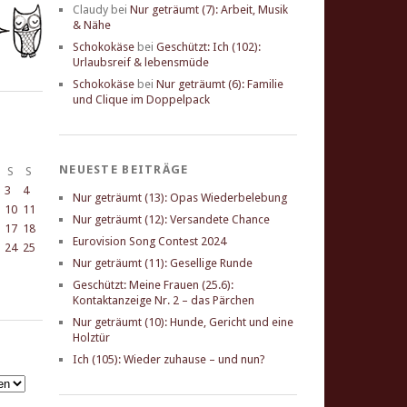
Claudy
bei
Nur geträumt (7): Arbeit, Musik
& Nähe
Schokokäse
bei
Geschützt: Ich (102):
Urlaubsreif & lebensmüde
Schokokäse
bei
Nur geträumt (6): Familie
und Clique im Doppelpack
NEUESTE BEITRÄGE
S
S
3
4
Nur geträumt (13): Opas Wiederbelebung
10
11
Nur geträumt (12): Versandete Chance
17
18
Eurovision Song Contest 2024
24
25
Nur geträumt (11): Gesellige Runde
Geschützt: Meine Frauen (25.6):
Kontaktanzeige Nr. 2 – das Pärchen
Nur geträumt (10): Hunde, Gericht und eine
Holztür
Ich (105): Wieder zuhause – und nun?