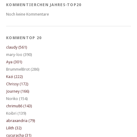
KOMMENTIERCHEN JAHRES-TOP20
Noch keine Kommentare
KOMMENTOP 20
claudy (561)
mary-loo (390)
Aya (301)
BrummelBrot (286)
Kazi (222)
Chrissy (172)
Journey (166)
Noriko (154)
chrimu86 (143)
Koibri (139)
abraxandria (79)
Lilith (32)
cucuracha (31)