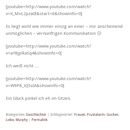
[youtube=http://www.youtube.com/watch?
v=X_MnL2pza0I&start=6&showinfo=0]
Es liegt wohl wie immer einzig an ein­er – mir anscheinend
unmöglichen – vernün­fti­gen Kommunikation 😕
[youtube=http://www.youtube.com/watch?
v=aY8jplkaSq4&showinfo=0]
Ich weiß nicht …
[youtube=http://www.youtube.com/watch?
v=W9PB_iQSsIA&showinfo=0]
Ein Glück pinkel ich eh im Sitzen.
Kategorien:
Geschlechter
| Schlagwörter:
Frauen
,
Frustalarm
,
Gucken
,
Liebe
,
Murphy
|
Permalink