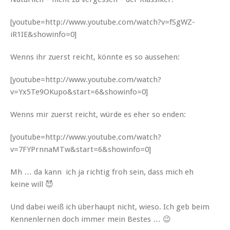
[youtube=http://www.youtube.com/watch?v=fSgWZ-
iR1IE&showinfo=0]
Wenns ihr zuerst reicht, kön­nte es so aussehen:
[youtube=http://www.youtube.com/watch?
v=Yx5Te9OKupo&start=6&showinfo=0]
Wenns mir zuerst reicht, würde es eher so enden:
[youtube=http://www.youtube.com/watch?
v=7FYPrnnaMTw&start=6&showinfo=0]
Mh … da kann ich ja richtig froh sein, dass mich eh
keine will 😈
Und dabei weiß ich über­haupt nicht, wieso. Ich geb beim
Ken­nen­ler­nen doch immer mein Bestes … 😉