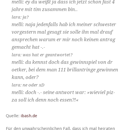
mel­li: ey du weißt ja dass ich jet­zt schon fast 4
jahre mit tim zusam­men bin..
lara: ja?
mel­li: naja jeden­falls hab ich mein­er schwest­er
vorgestern mal gesagt sie solle ihn mal drauf
ansprechen warum er mir noch keinen antrag
gemacht hat -.-
lara: was hat er geantwortet?
mel­li: du kennst doch das gewinn­spiel von dr
oetk­er, bei dem man 111 bril­lantringe gewin­nen
kann, oder?
lara: ne oder xD
mel­li: doch -.- seine antwort war: »wieviel piz­
za soll ich denn noch essen?!«
Quelle:
ibash.de
Für den unwahrschein­lichen Fall, dass ich mal heirat­en