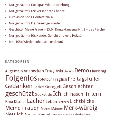
Nur geträumt (13): Opas Wiederbelebung
Nur geträumt (12): Versandete Chance
Eurovision Song Contest 2024
Nur geträumt (11): Gesellige Runde
Geschützt: Meine Frauen (25.6): Kontaktanzeige Nr. 2 – das Pärchen
Nur geträumt (10): Hunde, Gericht und eine Holztür
Ich (105): Wieder zuhause – und nun?
KATEGORIEN
Demo
Anspecken
Crazy Asia
Allgemein
Flauschig
Darum
Folgenlos
Freitagsfüller
Fraglich
Fototour
Gedanken
Geschlechter
Geregelt
Gedicht
geschützt
Ich
Intern
ich nasch!
Guckst du
Lacher
Lichtblicke
Kina
Leben
Klischee
Leckerei
Merk-würdig
Meine Frauen
Meine Männer
Neulich
Nur geträumt
Schokokäse