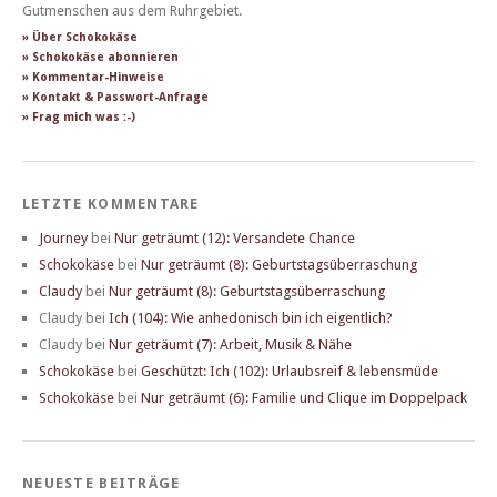
Gutmenschen aus dem Ruhrgebiet.
» Über Schokokäse
» Schokokäse abonnieren
» Kommentar-Hinweise
» Kontakt & Passwort-Anfrage
» Frag mich was :-)
LETZTE KOMMENTARE
Journey
bei
Nur geträumt (12): Versandete Chance
Schokokäse
bei
Nur geträumt (8): Geburtstagsüberraschung
Claudy
bei
Nur geträumt (8): Geburtstagsüberraschung
Claudy
bei
Ich (104): Wie anhedonisch bin ich eigentlich?
Claudy
bei
Nur geträumt (7): Arbeit, Musik & Nähe
Schokokäse
bei
Geschützt: Ich (102): Urlaubsreif & lebensmüde
Schokokäse
bei
Nur geträumt (6): Familie und Clique im Doppelpack
NEUESTE BEITRÄGE