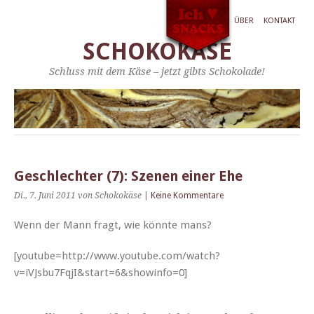
ÜBER
KONTAKT
SCHOKOKÄSE
Schluss mit dem Käse – jetzt gibts Schokolade!
Geschlechter (7): Szenen einer Ehe
Di., 7. Juni 2011
von Schokokäse
|
Keine Kommentare
Wenn der Mann fragt, wie kön­nte mans?
[youtube=http://www.youtube.com/watch?
v=iVJsbu7FqjI&start=6&showinfo=0]