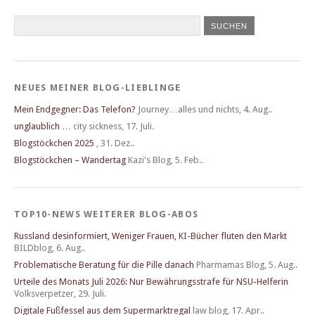
NEUES MEINER BLOG-LIEBLINGE
Mein Endgegner: Das Telefon?
Journey…alles und nichts
,
4. Aug..
unglaublich …
city sickness
,
17. Juli.
Blogstöckchen 2025
,
31. Dez..
Blogstöckchen – Wandertag
Kazi's Blog
,
5. Feb..
TOP10-NEWS WEITERER BLOG-ABOS
Russland desinformiert, Weniger Frauen, KI-Bücher fluten den Markt
BILDblog
,
6. Aug..
Problematische Beratung für die Pille danach
Pharmamas Blog
,
5. Aug..
Urteile des Monats Juli 2026: Nur Bewährungsstrafe für NSU-Helferin
Volksverpetzer
,
29. Juli.
Digitale Fußfessel aus dem Supermarktregal
law blog
,
17. Apr..