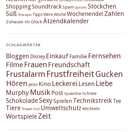
Schnappschuss
Stöckchen
Shopping
Soundtrack
Spam
Specials
Süß
Zahlen
Wochenende!
Tipps
Wirre Woche
Therapie
Ätzendkalender
Zuhause im Glück
SCHLAGWÖRTER
Fernsehen
Einkauf
Bloggen
Familie
Disney
Frauen
Filme
Freundschaft
Frustfreiheit
Frustalarm
Gucken
Hören
Liebe
Leckerei
Lesen
Kino
JMStV
Musik
Murphy
Post
Schnee
Qualmfrei
Sexy
Schokolade
Technikstreik
Spielen
Tee
Tiere
Umweltschutz
Wichteln
Traum
Troll
Zeit
Wortspiele