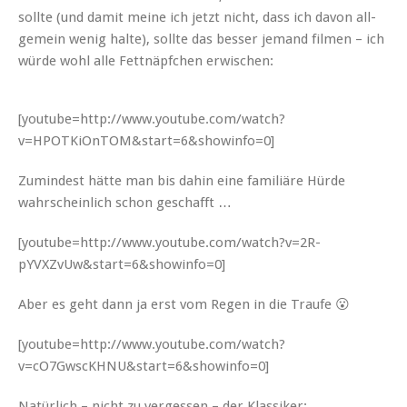
sollte (und damit meine ich jet­zt nicht, dass ich davon all­
ge­mein wenig halte), sollte das bess­er jemand fil­men – ich
würde wohl alle Fet­tnäpfchen erwischen:
[youtube=http://www.youtube.com/watch?
v=HPOTKiOnTOM&start=6&showinfo=0]
Zumin­d­est hätte man bis dahin eine famil­iäre Hürde
wahrschein­lich schon geschafft …
[youtube=http://www.youtube.com/watch?v=2R-
pYVXZvUw&start=6&showinfo=0]
Aber es geht dann ja erst vom Regen in die Traufe 😮
[youtube=http://www.youtube.com/watch?
v=cO7GwscKHNU&start=6&showinfo=0]
Natür­lich – nicht zu vergessen – der Klassiker: