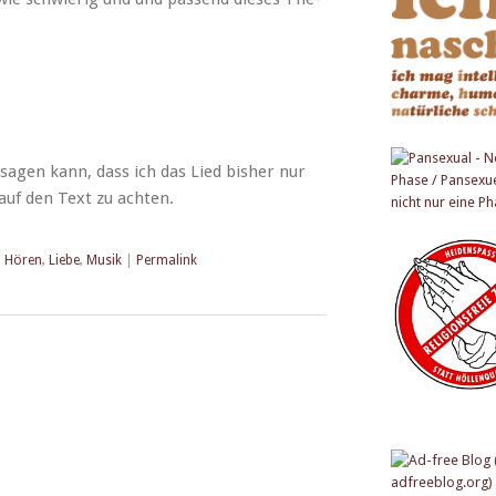
agen kann, dass ich das Lied bish­er nur
auf den Text zu achten.
,
Hören
,
Liebe
,
Musik
|
Permalink