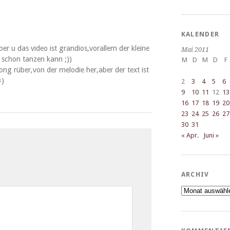
KALENDER
­ber u das video ist grandios,vorallem der kleine
Mai 2011
e schon tanzen kann ;))
M
D
M
D
F
ong rüber,von der melodie her,aber der text ist
=)
2
3
4
5
6
9
10
11
12
13
16
17
18
19
20
23
24
25
26
27
30
31
« Apr.
Juni »
ARCHIV
Archiv