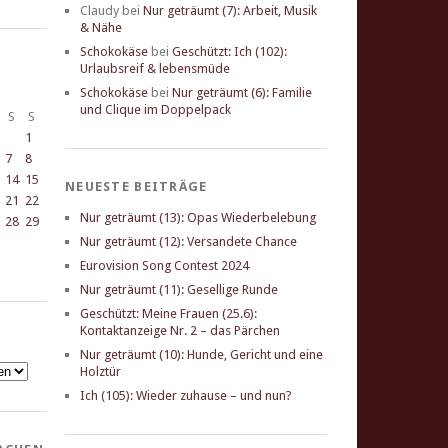
Claudy
bei
Nur geträumt (7): Arbeit, Musik
& Nähe
Schokokäse
bei
Geschützt: Ich (102):
Urlaubsreif & lebensmüde
Schokokäse
bei
Nur geträumt (6): Familie
und Clique im Doppelpack
S
S
1
7
8
14
15
NEUESTE BEITRÄGE
21
22
Nur geträumt (13): Opas Wiederbelebung
28
29
Nur geträumt (12): Versandete Chance
Eurovision Song Contest 2024
Nur geträumt (11): Gesellige Runde
Geschützt: Meine Frauen (25.6):
Kontaktanzeige Nr. 2 – das Pärchen
Nur geträumt (10): Hunde, Gericht und eine
Holztür
Ich (105): Wieder zuhause – und nun?