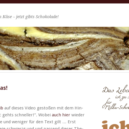
 Käse – jetzt gibts Schokolade!
as!
ib
auf dieses Video gestoßen mit dem Hin­
c gehts schneller!“. Wobei
auch hier
wieder
odie und weniger für den Text gilt … Erst
wie schwierig und und passend dieses The­