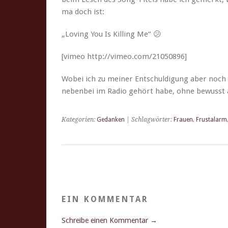
ma doch ist:
„Lov­ing You Is Killing Me“ 😕
[vimeo http://vimeo.com/21050896]
Wobei ich zu mein­er Entschuldigung aber noch s
neben­bei im Radio gehört habe, ohne bewusst 
Kategorien:
Gedanken
| Schlagwörter:
Frauen
,
Frustalarm
EIN KOMMENTAR
Schreibe einen Kommentar →