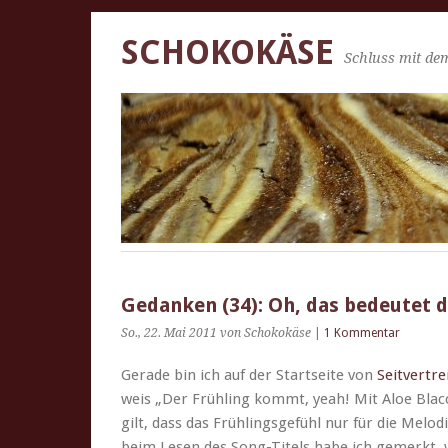
SCHOKOKÄSE
Schluss mit dem
Gedanken (34): Oh, das bedeutet d
So., 22. Mai 2011
von Schokokäse
|
1 Kommentar
Ger­ade bin ich auf der Start­seite von
Seitvertre
weis „Der Früh­ling kommt, yeah! Mit Aloe Blac
gilt, dass das Früh­lings­ge­fühl nur für die Mel
beim Lesen des Song-Titels habe ich gemerkt, 