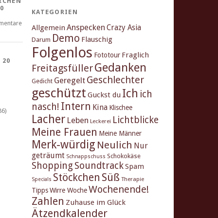
RCHEN
0
KATEGORIEN
mentare
Anspecken
Crazy Asia
Allgemein
Demo
Flauschig
Darum
Folgenlos
Fraglich
Fototour
 20
Gedanken
Freitagsfüller
Geschlechter
Geregelt
Gedicht
geschützt
Ich
ich
Guckst du
Intern
nasch!
Kina
Klischee
86)
Lacher
Lichtblicke
Leben
Leckerei
Meine Frauen
Meine Männer
Merk-würdig
Neulich
Nur
geträumt
Schokokäse
Schnappschuss
Shopping
Soundtrack
Spam
Stöckchen
Süß
Therapie
Specials
Wochenende!
Tipps
Wirre Woche
Zahlen
Zuhause im Glück
Ätzendkalender