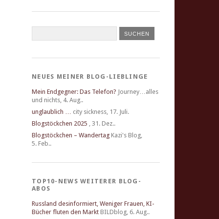
NEUES MEINER BLOG-LIEBLINGE
Mein Endgegner: Das Telefon?
Journey…alles
und nichts
,
4. Aug..
unglaublich …
city sickness
,
17. Juli.
Blogstöckchen 2025
,
31. Dez..
Blogstöckchen – Wandertag
Kazi's Blog
,
5. Feb..
TOP10-NEWS WEITERER BLOG-
ABOS
Russland desinformiert, Weniger Frauen, KI-
Bücher fluten den Markt
BILDblog
,
6. Aug..