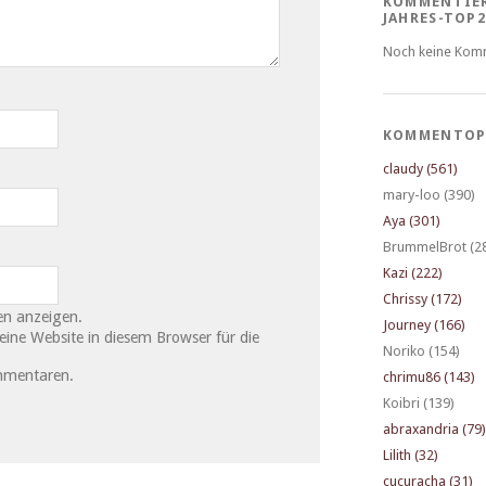
KOMMENTIE
JAHRES-TOP2
Noch keine Kom
KOMMENTOP
claudy (561)
mary-loo (390)
Aya (301)
BrummelBrot (2
Kazi (222)
Chrissy (172)
n anzeigen.
Journey (166)
ne Website in diesem Browser für die
Noriko (154)
mmentaren.
chrimu86 (143)
Koibri (139)
abraxandria (79)
Lilith (32)
cucuracha (31)