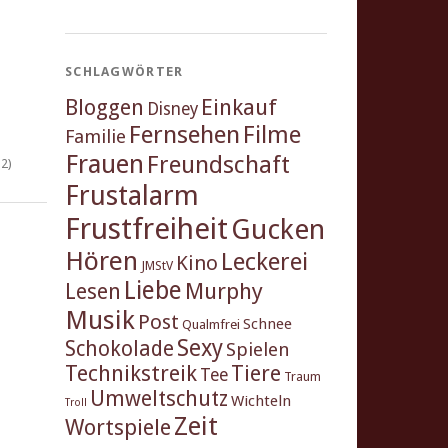
SCHLAGWÖRTER
Einkauf
Bloggen
Disney
Fernsehen
Filme
Familie
Frauen
Freundschaft
2)
Frustalarm
Frustfreiheit
Gucken
Hören
Leckerei
Kino
JMStV
Liebe
Murphy
Lesen
Musik
Post
Schnee
Qualmfrei
Sexy
Schokolade
Spielen
Technikstreik
Tiere
Tee
Traum
Umweltschutz
Wichteln
Troll
Zeit
Wortspiele