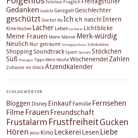
Folgenlos
Freitagsfüller
Fraglich
Fototour
Gedanken
Geschlechter
Geregelt
Gedicht
geschützt
Ich
Intern
ich nasch!
Guckst du
Lacher
Lichtblicke
Kina
Leben
Klischee
Leckerei
Merk-würdig
Meine Frauen
Meine Männer
Neulich
Nur geträumt
Schokokäse
Schnappschuss
Stöckchen
Shopping
Soundtrack
Spam
Specials
Süß
Zahlen
Wochenende!
Tipps
Wirre Woche
Therapie
Ätzendkalender
Zuhause im Glück
SCHLAGWÖRTER
Fernsehen
Einkauf
Bloggen
Familie
Disney
Frauen
Filme
Freundschaft
Frustfreiheit
Frustalarm
Gucken
Hören
Liebe
Leckerei
Lesen
Kino
JMStV