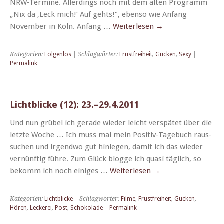
NRW-Ter­mine. Allerd­ings noch mit dem alten Pro­gramm
„Nix da ‚Leck mich!‘ Auf gehts!“, eben­so wie Anfang
Novem­ber in Köln. Anfang …
Weit­er­lesen
→
Kategorien:
Folgenlos
| Schlagwörter:
Frustfreiheit
,
Gucken
,
Sexy
|
Permalink
Lichtblicke (12): 23.–29.4.2011
Und nun grü­bel ich ger­ade wieder leicht ver­spätet über die
let­zte Woche … Ich muss mal mein Pos­i­­tiv-Tage­buch raus­
suchen und irgend­wo gut hin­le­gen, damit ich das wieder
vernün­ftig führe. Zum Glück blogge ich qua­si täglich, so
bekomm ich noch einiges …
Weit­er­lesen
→
Kategorien:
Lichtblicke
| Schlagwörter:
Filme
,
Frustfreiheit
,
Gucken
,
Hören
,
Leckerei
,
Post
,
Schokolade
|
Permalink