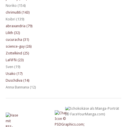
Noriko (154)
chrimu86 (143)
Koibri (139)
abraxandria (79)
Lilith (32)
cucuracha (31)
science-guy (26)
Zottelkind (25)
LaFiFfii (23)
Sven (19)
Usako (17)
Duschdiva (14)
Anna Bannana (12)