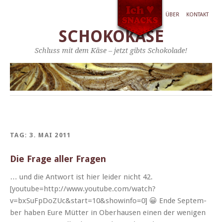
ÜBER
KONTAKT
SCHOKOKÄSE
Schluss mit dem Käse – jetzt gibts Schokolade!
TAG:
3. MAI 2011
Die Frage aller Fragen
… und die Antwort ist hier lei­der nicht 42.
[youtube=http://www.youtube.com/watch?
v=bxSuFpDoZUc&start=10&showinfo=0] 😀 Ende Sep­tem­
ber haben Eure Müt­ter in Ober­hausen einen der weni­gen