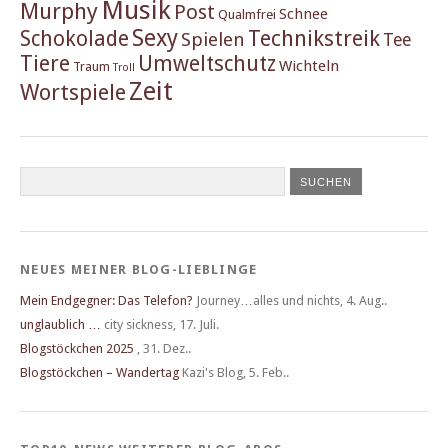
Musik
Murphy
Post
Schnee
Qualmfrei
Sexy
Schokolade
Technikstreik
Spielen
Tee
Tiere
Umweltschutz
Wichteln
Traum
Troll
Zeit
Wortspiele
NEUES MEINER BLOG-LIEBLINGE
Mein Endgegner: Das Telefon?
Journey…alles und nichts
,
4. Aug..
unglaublich …
city sickness
,
17. Juli.
Blogstöckchen 2025
,
31. Dez..
Blogstöckchen – Wandertag
Kazi's Blog
,
5. Feb..