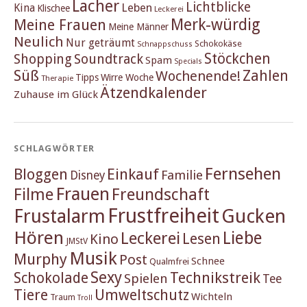
Lacher
Lichtblicke
Kina
Leben
Klischee
Leckerei
Merk-würdig
Meine Frauen
Meine Männer
Neulich
Nur geträumt
Schokokäse
Schnappschuss
Stöckchen
Shopping
Soundtrack
Spam
Specials
Süß
Zahlen
Wochenende!
Tipps
Wirre Woche
Therapie
Ätzendkalender
Zuhause im Glück
SCHLAGWÖRTER
Fernsehen
Einkauf
Bloggen
Familie
Disney
Frauen
Filme
Freundschaft
Frustfreiheit
Frustalarm
Gucken
Hören
Liebe
Leckerei
Lesen
Kino
JMStV
Musik
Murphy
Post
Schnee
Qualmfrei
Sexy
Schokolade
Technikstreik
Spielen
Tee
Tiere
Umweltschutz
Wichteln
Traum
Troll