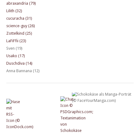
abraxandria (79)
Lilith (32)
cucuracha (31)
science-guy (26)
Zottelkind (25)
LaFiFfii (23)
Sven (19)
Usako (17)
Duschdiva (14)
Anna Bannana (12)