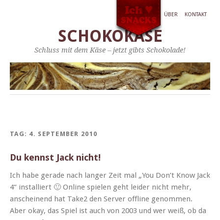
ÜBER
KONTAKT
SCHOKOKÄSE
Schluss mit dem Käse – jetzt gibts Schokolade!
TAG:
4. SEPTEMBER 2010
Du kennst Jack nicht!
Ich habe ger­ade nach langer Zeit mal „You Don’t Know Jack
4“ instal­liert 🙂 Online spie­len geht lei­der nicht mehr,
anscheinend hat Take2 den Serv­er offline genom­men.
Aber okay, das Spiel ist auch von 2003 und wer weiß, ob da