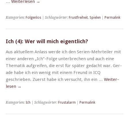
…
Weit­er­lesen
→
Kategorien:
Folgenlos
| Schlagwörter:
Frustfreiheit
,
Spielen
|
Permalink
Ich (4): Wer will mich eigentlich?
Aus aktuellem Anlass werde ich den Serien-Mehrteil­er mit
ein­er anderen „Ich“-Folge unter­brechen und auch eine
The­matik auf­greifen, die erst für später gedacht war. Ger­
ade habe ich ein wenig mit einem Fre­und in ICQ
geschrieben. Zuerst habe ich ver­sucht, ihn ein …
Weit­er­
lesen
→
Kategorien:
Ich
| Schlagwörter:
Frustalarm
|
Permalink