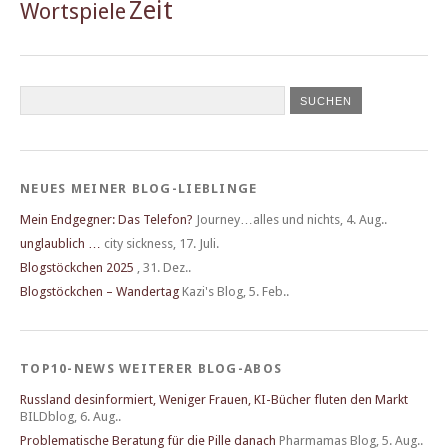
Zeit
Wortspiele
NEUES MEINER BLOG-LIEBLINGE
Mein Endgegner: Das Telefon?
Journey…alles und nichts
,
4. Aug..
unglaublich …
city sickness
,
17. Juli.
Blogstöckchen 2025
,
31. Dez..
Blogstöckchen – Wandertag
Kazi's Blog
,
5. Feb..
TOP10-NEWS WEITERER BLOG-ABOS
Russland desinformiert, Weniger Frauen, KI-Bücher fluten den Markt
BILDblog
,
6. Aug..
Problematische Beratung für die Pille danach
Pharmamas Blog
,
5. Aug..