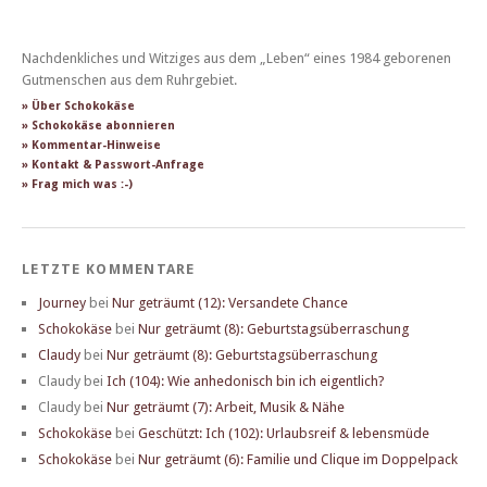
Nachdenkliches und Witziges aus dem „Leben“ eines 1984 geborenen
Gutmenschen aus dem Ruhrgebiet.
» Über Schokokäse
» Schokokäse abonnieren
» Kommentar-Hinweise
» Kontakt & Passwort-Anfrage
» Frag mich was :-)
LETZTE KOMMENTARE
Journey
bei
Nur geträumt (12): Versandete Chance
Schokokäse
bei
Nur geträumt (8): Geburtstagsüberraschung
Claudy
bei
Nur geträumt (8): Geburtstagsüberraschung
Claudy
bei
Ich (104): Wie anhedonisch bin ich eigentlich?
Claudy
bei
Nur geträumt (7): Arbeit, Musik & Nähe
Schokokäse
bei
Geschützt: Ich (102): Urlaubsreif & lebensmüde
Schokokäse
bei
Nur geträumt (6): Familie und Clique im Doppelpack