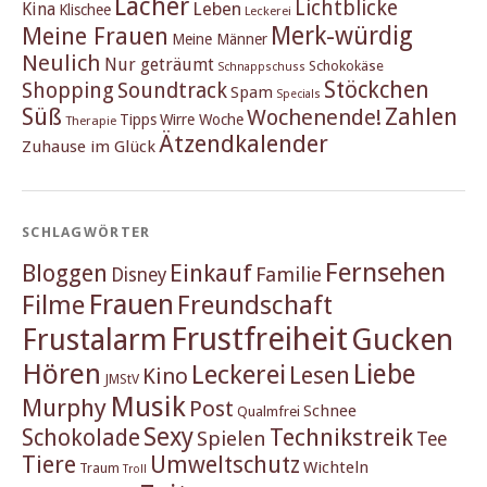
Lacher
Lichtblicke
Kina
Leben
Klischee
Leckerei
Merk-würdig
Meine Frauen
Meine Männer
Neulich
Nur geträumt
Schokokäse
Schnappschuss
Stöckchen
Shopping
Soundtrack
Spam
Specials
Süß
Zahlen
Wochenende!
Tipps
Wirre Woche
Therapie
Ätzendkalender
Zuhause im Glück
SCHLAGWÖRTER
Fernsehen
Einkauf
Bloggen
Familie
Disney
Frauen
Filme
Freundschaft
Frustfreiheit
Frustalarm
Gucken
Hören
Liebe
Leckerei
Lesen
Kino
JMStV
Musik
Murphy
Post
Schnee
Qualmfrei
Sexy
Schokolade
Technikstreik
Spielen
Tee
Tiere
Umweltschutz
Wichteln
Traum
Troll