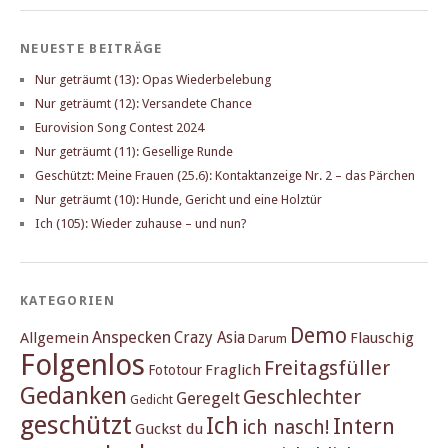
NEUESTE BEITRÄGE
Nur geträumt (13): Opas Wiederbelebung
Nur geträumt (12): Versandete Chance
Eurovision Song Contest 2024
Nur geträumt (11): Gesellige Runde
Geschützt: Meine Frauen (25.6): Kontaktanzeige Nr. 2 – das Pärchen
Nur geträumt (10): Hunde, Gericht und eine Holztür
Ich (105): Wieder zuhause – und nun?
KATEGORIEN
Demo
Anspecken
Crazy Asia
Allgemein
Flauschig
Darum
Folgenlos
Freitagsfüller
Fraglich
Fototour
Gedanken
Geschlechter
Geregelt
Gedicht
geschützt
Ich
Intern
ich nasch!
Guckst du