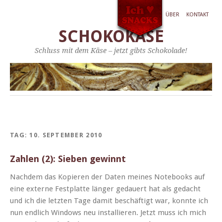
ÜBER
KONTAKT
SCHOKOKÄSE
Schluss mit dem Käse – jetzt gibts Schokolade!
TAG:
10. SEPTEMBER 2010
Zahlen (2): Sieben gewinnt
Nach­dem das Kopieren der Dat­en meines Note­books auf
eine externe Fest­plat­te länger gedauert hat als gedacht
und ich die let­zten Tage damit beschäftigt war, kon­nte ich
nun endlich Win­dows neu instal­lieren. Jet­zt muss ich mich