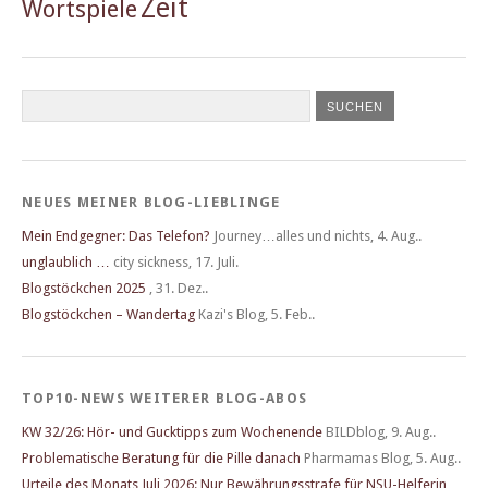
Zeit
Wortspiele
NEUES MEINER BLOG-LIEBLINGE
Mein Endgegner: Das Telefon?
Journey…alles und nichts
,
4. Aug..
unglaublich …
city sickness
,
17. Juli.
Blogstöckchen 2025
,
31. Dez..
Blogstöckchen – Wandertag
Kazi's Blog
,
5. Feb..
TOP10-NEWS WEITERER BLOG-ABOS
KW 32/26: Hör- und Gucktipps zum Wochenende
BILDblog
,
9. Aug..
Problematische Beratung für die Pille danach
Pharmamas Blog
,
5. Aug..
Urteile des Monats Juli 2026: Nur Bewährungsstrafe für NSU-Helferin