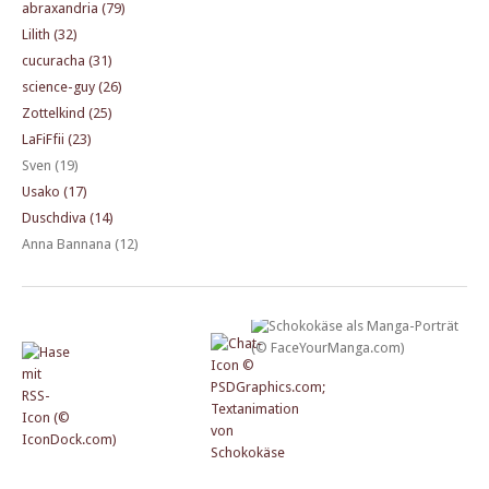
abraxandria (79)
Lilith (32)
cucuracha (31)
science-guy (26)
Zottelkind (25)
LaFiFfii (23)
Sven (19)
Usako (17)
Duschdiva (14)
Anna Bannana (12)