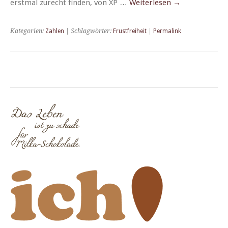
erst­mal zurecht find­en, von XP …
Weit­er­lesen
→
Kategorien:
Zahlen
| Schlagwörter:
Frustfreiheit
|
Permalink