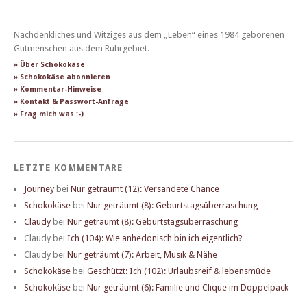
Nachdenkliches und Witziges aus dem „Leben“ eines 1984 geborenen
Gutmenschen aus dem Ruhrgebiet.
» Über Schokokäse
» Schokokäse abonnieren
» Kommentar-Hinweise
» Kontakt & Passwort-Anfrage
» Frag mich was :-)
LETZTE KOMMENTARE
Journey
bei
Nur geträumt (12): Versandete Chance
Schokokäse
bei
Nur geträumt (8): Geburtstagsüberraschung
Claudy
bei
Nur geträumt (8): Geburtstagsüberraschung
Claudy
bei
Ich (104): Wie anhedonisch bin ich eigentlich?
Claudy
bei
Nur geträumt (7): Arbeit, Musik & Nähe
Schokokäse
bei
Geschützt: Ich (102): Urlaubsreif & lebensmüde
Schokokäse
bei
Nur geträumt (6): Familie und Clique im Doppelpack